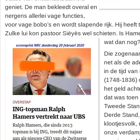
geniet. De man bekleedt overal en
nergens allerlei vage functies,
voor vage bobo’s en wordt slapende rijk. Hij heeft 
Zulke lui kon pastoor Sièyès wel schieten. Is Ha
wat dan nog
Die zogenaamd
net als de a
in de tijd v
(1748-1836) 
het geld acht
dat was toen 
Tweede Stan
Derde Stand,
klootjesvolk, 
onze verdam