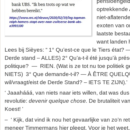
pensioengeld
optrekkende 
niet-aflatend
exoten van on
laatste bestaa
want landen 
Lees bij Sièyes: “ 1° Qu’est-ce que le Tiers état?
Derde stand – ALLES) 2° Qu’a-t-il été jusqu’à prés
politique? — RIEN. (Wat is ze tot nu toe politiek
NIETS) 3° Que demande-t-il? — À ÊTRE QUELQ
wil/vraagt/eist de Derde Stand? – IETS TE ZIJN).’
‘ Jaaahááá, van niets naar iets willen, dat was d
revolutie:
devenir quelque chose.
De brutaliteit van
Koest! ’
– ‘ Kijk, dat vind ik nou het gevaarlijke van zo’n re
meneer Timmermans hier pleegt. Voor je het weet, 