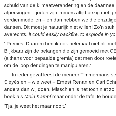
schuld van de klimaatverandering en de daarme
afpersingen – joden zijn immers altijd bezig met g
verdienmodellen – en dan hebben we die onzalig
dansen. Dit moet je natuurlijk niet willen! Zo’n stuk
averechts,
it could easily backfire, to explode in y
‘ Precies. Daarom ben ik ook helemaal niet blij m
Blijkbaar zijn de belangen die zijn gemoeid met C
(althans voor bepaalde gremia) dat men door roeie
om de loop der dingen te manipuleren.’
– ‘ In ieder geval leest de meneer Timmermans s
Sièyès en – wie weet – Ernest Renan en Carl Schmi
anders dan wij doen. Misschien is het toch niet z
boek als
Mein Kampf
maar onder de tafel te houde
‘Tja, je weet het maar nooit.’