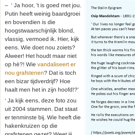
– ‘ Ja hoor, ’t is goed met jou.
Putin heeft weinig baardgroei
en bovendien is die
hoogstwaarschijnlijk blond,
vlassig, vermoed ik. Hier, kijk
eens. Wie doet nou zoiets?
Alweer! Het houdt maar niet
op hè?! Wie
vandaliseert er
nou grafstenen
? Dat is toch
een bizar tijdverdrijf? Hoe
haalt men het in zijn hoofd!?’
‘ Ja kijk eens, deze foto zou
uit 2004 stammen. Dat staat
er tenminste bij. Wie heeft die
hakenkruizen op die
grafstenen gezet? Weet jij