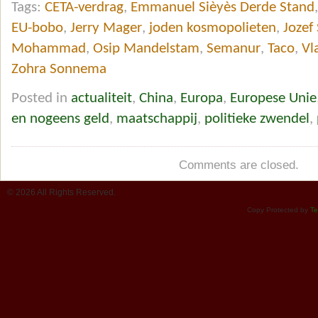
Tags:
CETA-verdrag
,
Emmanuel Sièyès Derde Stand
EU-bobo
,
Jerry Mager
,
joden kosmopolieten
,
Jozef 
Mohammad
,
Osip Mandelstam
,
Semanur
,
Taco
,
Vl
Zohra Sonnema
Posted in
actualiteit
,
China
,
Europa
,
Europese Unie
en nogeens geld
,
maatschappij
,
politieke zwendel
,
Comments are closed.
© 2026 All Rights Reserved.
Copy Protected by
Te