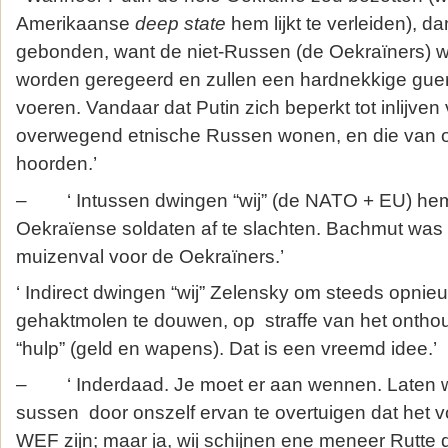
Amerikaanse
deep state
hem lijkt te verleiden), da
gebonden, want de niet-Russen (de Oekraïners) w
worden geregeerd en zullen een hardnekkige guer
voeren. Vandaar dat Putin zich beperkt tot inlijve
overwegend etnische Russen wonen, en die van o
hoorden.’
– ‘ Intussen dwingen “wij” (de NATO + EU) hem
Oekraïense soldaten af te slachten. Bachmut was 
muizenval voor de Oekraïners.’
‘ Indirect dwingen “wij” Zelensky om steeds opnie
gehaktmolen te douwen, op straffe van het ontho
“hulp” (geld en wapens). Dat is een vreemd idee.’
– ‘ Inderdaad. Je moet er aan wennen. Laten 
sussen door onszelf ervan te overtuigen dat het v
WEF zijn; maar ja, wij schijnen ene meneer Rutte 