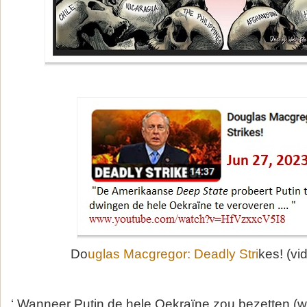
Do
uglas Macgregor: Deadly Stri
kes! (vi
‘ Wanneer Putin de hele Oekraïne zou bezetten (