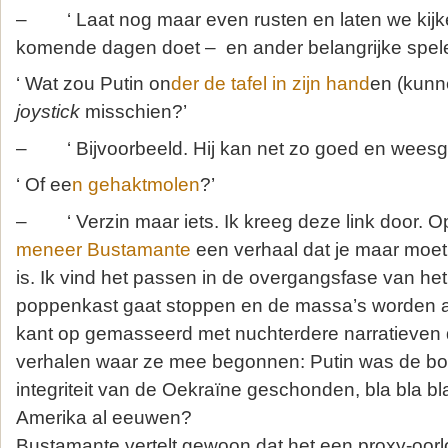
– ‘ Laat nog maar even rusten en laten we kijke
komende dagen doet – en ander belangrijke spele
‘ Wat zou Putin on
der de tafel in zijn hand
en (kun
joystick
misschien?’
– ‘ Bijvoorbeeld. Hij kan net zo goed en weesge
‘ Of ee
n gehaktmolen
?’
– ‘ Verzin maar iets. Ik kreeg deze link door. O
meneer Bustamante
een verhaal dat je maar moet
is. Ik vind het passen in de overgangsfase van het
poppenkast gaat stoppen en de massa’s worden a
kant op gemasseerd met nuchterdere narratieven 
verhalen waar ze mee begonnen: Putin was de bo
integriteit van de Oekraïne geschonden, bla bla bl
Amerika al eeuwen?
Bustamante vertelt gewoon dat het een proxy-oorl