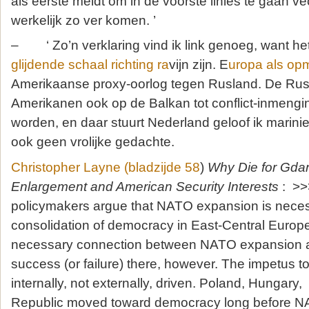
als eerste meldt om in de voorste linies te gaan v
werkelijk zo ver komen. ’
– ‘ Zo’n verklaring vind ik link genoeg, want he
glijdende schaal richting ra
vijn zijn. E
uropa als op
Amerikaanse proxy-oorlog tegen Rusland. De Russ
Amerikanen ook op de Balkan tot conflict-inmeng
worden, en daar stuurt Nederland geloof ik marinier
ook geen vrolijke gedachte.
Christopher Layne (bladzijde 58
)
Why Die for Gd
Enlargement and American Security Interests
: >>
policymakers argue that NATO expansion is necess
consolidation of democracy in East-Central Europe
necessary connection between NATO expansion 
success (or failure) there, however. The impetus t
internally, not externally, driven. Poland, Hungary
Republic moved toward democracy long before 