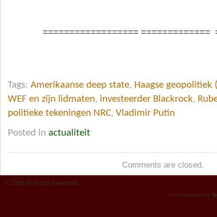
================== ============= 
Tags:
Amerikaanse deep state
,
Haagse geopolitiek (
WEF en zijn lidmaten
,
investeerder Blackrock
,
Rube
politieke tekeningen NRC
,
Vladimir Putin
Posted in
actualiteit
Comments are closed.
© 2026 All Rights Reserved.
Copy Protected by
Te