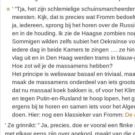
‘ “Tja, het zijn schlemielige schuinsmarcheerder
meesten. Kijk, dat is precies wat Fromm bedoelt:
ja, iedereen, sprong bij het horen over de Russ
en in de houding. Ik zie de Haagse zombies no
Sommigen wilden zelfs subiet het Oekraïnse vol
iedere dag in beide Kamers te zingen …. ze hi
vlag uit en in Den Haag werden trams in blauw-
Hoe zot wil je de massamens hebben?
Het principe is weliswaar basaal en triviaal, maar
maak de massamens onderdeel van iets groots
dat nu massaal koek bakken is, of voor het Kl
en tegen Putin-en-Rusland te hoop lopen, het g
ergens bij te horen en samen iets voor het Al
doen. Hier: nog een klassieker van Fromm:
De 
‘ Ze grinnikt: ” Ja, precies, doe er vooral een flinke
met elkaar eens zijn over apekool, maakt van die