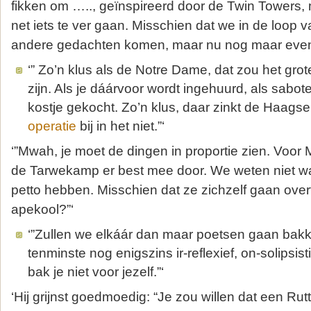
fikken om ….., geïnspireerd door de Twin Towers, 
net iets te ver gaan. Misschien dat we in de loop 
andere gedachten komen, maar nu nog maar even 
‘” Zo’n klus als de Notre Dame, dat zou het gr
zijn. Als je dáárvoor wordt ingehuurd, als sabote
kostje gekocht. Zo’n klus, daar zinkt de Haags
operatie
bij in het niet.”‘
‘”Mwah, je moet de dingen in proportie zien. Voo
de Tarwekamp er best mee door. We weten niet wat
petto hebben. Misschien dat ze zichzelf gaan overtr
apekool?”‘
‘”Zullen we elkáár dan maar poetsen gaan bakk
tenminste nog enigszins ir-reflexief, on-solipsis
bak je niet voor jezelf.”‘
‘Hij grijnst goedmoedig: “Je zou willen dat een Ru