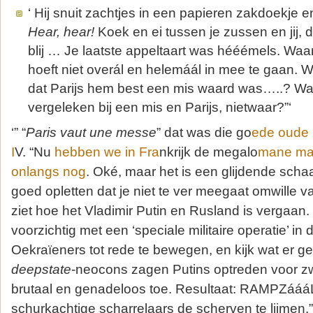
‘ Hij snuit zachtjes in een papieren zakdoekje e
Hear, hear!
Koek en ei tussen je zussen en jij, 
blij … Je laatste appeltaart was hééémels. Waa
hoeft niet overál en helemáál in mee te gaan. W
dat Parijs hem best een mis waard was…..? Wa
vergeleken bij een mis en Parijs, nietwaar?”‘
‘” “
Paris vaut une messe
” dat was die go
ede oude 
I
V. “Nu
hebben we in Fra
nkrijk de megalo
mane mal
onlangs nog
. Oké, maar het is een glijdende scha
goed opletten dat je niet te ver meegaat omwille v
ziet hoe het Vladimir Putin en Rusland is vergaan
voorzichtig met een ‘speciale militaire operatie’ i
Oekraïeners tot rede te bewegen, en kijk wat er 
deepstate
-neocons zagen Putins optreden voor z
brutaal en genadeloos toe. Resultaat: RAMPZááá
schurkachtige scharrelaars de scherven te lijmen.”