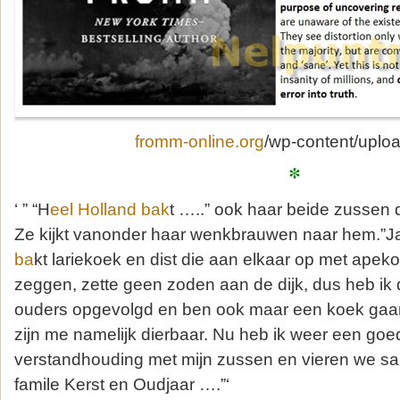
fromm-online.org
/wp-content/uplo
*
‘ ” “H
eel Holland bak
t …..” ook haar beide zussen
Ze kijkt vanonder haar wenkbrauwen naar hem.”Ja
ba
kt lariekoek en dist die aan elkaar op met apeko
zeggen, zette geen zoden aan de dijk, dus heb ik
ouders opgevolgd en ben ook maar een koek gaa
zijn me namelijk dierbaar. Nu heb ik weer een goe
verstandhouding met mijn zussen en vieren we s
famile Kerst en Oudjaar ….”‘