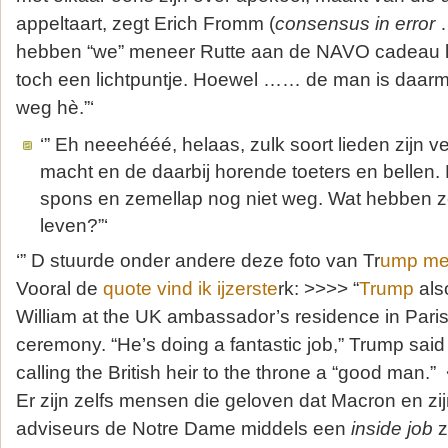
appeltaart, zegt Erich Fromm (
consensus in error
…
hebben “we” meneer Rutte aan de NAVO cadeau k
toch een lichtpuntje. Hoewel …… de man is daarmee
weg hè.”‘
‘” Eh neeehééé, helaas, zulk soort lieden zijn 
macht en de daarbij horende toeters en bellen. D
spons en zemellap nog niet weg. Wat hebben z
leven?”‘
‘” D stuurde onder andere deze foto van Tr
ump met
Vooral de
quote vind ik ijzerste
rk: >>>> “
Trump
als
William at the UK ambassador’s residence in Paris
ceremony. “He’s doing a fantastic job,” Trump said 
calling the British heir to the throne a “good man.
Er zijn zelfs mensen die geloven dat Macron en z
adviseurs de Notre Dame middels een
inside job
z