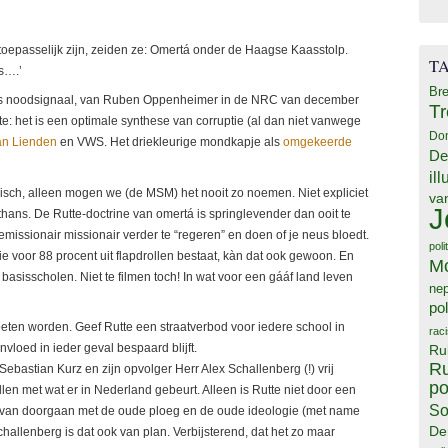
 toepasselijk zijn, zeiden ze: Omertá onder de Haagse Kaasstolp.
T
s….’
Bre
s noodsignaal, van Ruben Oppenheimer in de NRC van december
T
ste: het is een optimale synthese van corruptie (al dan niet vanwege
Do
an Lienden
en VWS. Het driekleurige mondkapje als
omgekeerde
De
il
emisch, alleen mogen we (de MSM) het nooit zo noemen. Niet expliciet
va
J
s. De Rutte-doctrine van omertá is springlevender dan ooit te
emissionair missionair verder te “regeren” en doen of je neus bloedt.
poli
e voor 88 procent uit flapdrollen bestaat, kàn dat ook gewoon. En
M
asisscholen. Niet te filmen toch! In wat voor een gááf land leven
ne
pol
en worden. Geef Rutte een straatverbod voor iedere school in
rac
vloed in ieder geval bespaard blijft.
Ru
Ru
Sebastian Kurz en zijn opvolger Herr Alex Schallenberg (!) vrij
po
en met wat er in Nederland gebeurt. Alleen is Rutte niet door een
So
 van doorgaan met de oude ploeg en de oude ideologie (met name
De
challenberg is dat ook van plan. Verbijsterend, dat het zo maar