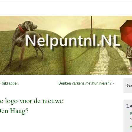
 Rijksappel.
Denken varkens met hun nieren?
»
Sea
e logo voor de nieuwe
L
Den Haag?
‘
a
M