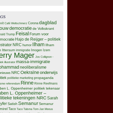
AGS
dagblad
xit
Corona
Café Weltschmerz
rouw
democratie
de Volkskrant
Feisal
Forum voor
nald Trump
Hajo de Reijger – politiek
mocratie
Ilham
lustrator NRC
Ilham
humor
n Ittersum
Imogen Izem
immigratie
erry Mager
Jos Collignon -
massa-immigratie
tiek illustrator
ohammad
neoliberalisme
Oekraïne
onderwijs
NRC
pnieuws
itiek
propaganda
politieke marketing
Rinne
isme
referendum
Rinne Reefmans
ben L. Oppenheimer politiek tekenaar
ben L. Oppenheimer –
litieke tekeningen NRC
Sarah
Semanur
yfer
Semanur
Satish
mirel
Taco
Taco Talsma
Tom-Jan Meeus