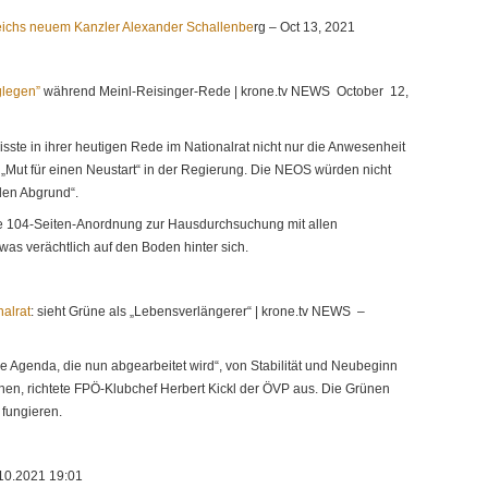
reichs neuem Kanzler Alexander Schallenbe
rg – Oct 13, 2021
glegen”
während Meinl-Reisinger-Rede | krone.tv NEWS October 12,
ste in ihrer heutigen Rede im Nationalrat nicht nur die Anwesenheit
Mut für einen Neustart“ in der Regierung. Die NEOS würden nicht
den Abgrund“.
ie 104-Seiten-Anordnung zur Hausdurchsuchung mit allen
twas verächtlich auf den Boden hinter sich.
nalrat
: sieht Grüne als „Lebensverlängerer“ | krone.tv NEWS –
ge Agenda, die nun abgearbeitet wird“, von Stabilität und Neubeginn
nnen, richtete FPÖ-Klubchef Herbert Kickl der ÖVP aus. Die Grünen
fungieren.
10.2021 19:01