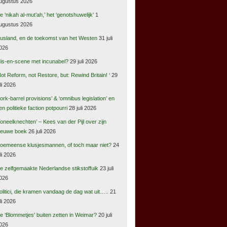
ugustus 2026
e ‘nikah al-mut’ah,’ het ‘genotshuwelijk’
1
ugustus 2026
usland, en de toekomst van het Westen
31 juli
026
is-en-scene met incunabel?
29 juli 2026
Not Reform, not Restore, but: Rewind Britain! ‘
29
uli 2026
pork-barrel provisions’ & ‘omnibus legislation’ en
en politieke faction potpourri
28 juli 2026
Toneelknechten’ – Kees van der Pijl over zijn
ieuwe boek
26 juli 2026
oemeense klusjesmannen, of toch maar niet?
24
uli 2026
e zelfgemaakte Nederlandse stikstoffuik
23 juli
026
olitici, die kramen vandaag de dag wat uit…..
21
uli 2026
e ‘Blommetjes’ buiten zetten in Weimar?
20 juli
026