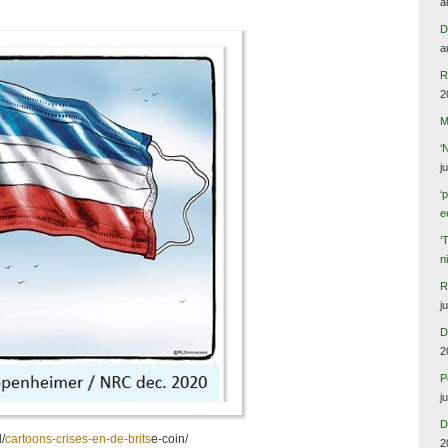
a
D
a
R
2
M
‘
j
‘
e
‘
n
R
j
D
2
P
j
D
/
cartoons-crises-en-de-brits
e-coin/
2