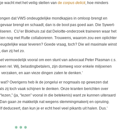
je wacht met het veilig stellen van
de
corpus delicti
, hoe minders
rengen dat VWS ondeugdelijke mondkapjes in omloop brengt en
evaar brengt en schaadt, dan is de boot pas goed aan. Die Sywert-
iseren. CU’er Blokhuis zal dat Deloitte-onderzoek traineren waar het
hien nog met Rutte collaboreren. Trouwens, waarom zou een oplichter
 deugdelijke waar leveren? Goede vraag, toch? Die wil maximale winst
, dan zij het zo.
het vermoedelijk vooral om een stunt van advocaat Peter Plasman c.s.
n rel. Wij, belastingbetalers, zijn domweg voor enkele miljoenen
 verzaken, en aan vieze dingen zaten te denken.’
og wat? Overigens heb ik de jongelui er nogmaals op gewezen dat
als zij toch vaak schijnen te denken. Onze kranten berichten over
“lezen,” (ja, “lezen” vooral in die betekenis) want ze kunnen uiteraard
 Dan gaan ze makkelijk nat wegens stemmingmakerij en opruiing.
f deduceert, dan kun je er echt heel veel pikants uit halen. Dus.’
* * *