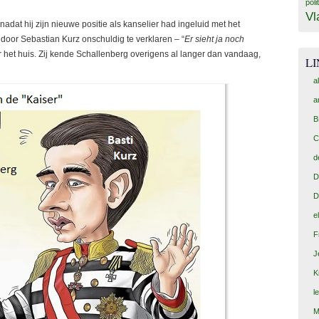
poli
Vl
nadat hij zijn nieuwe positie als kanselier had ingeluid met het
 door Sebastian Kurz onschuldig te verklaren – “
Er sieht ja noch
r het huis. Zij kende Schallenberg overigens al langer dan vandaag,
L
a
a
B
C
d
D
D
e
F
J
K
l
M