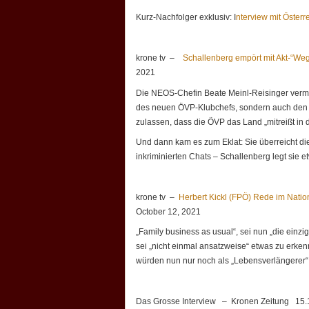
Kurz-Nachfolger exklusiv: I
nterview mit Öster
krone tv –
Schallenberg empört mit Akt-“We
2021
Die NEOS-Chefin Beate Meinl-Reisinger vermis
des neuen ÖVP-Klubchefs, sondern auch den „
zulassen, dass die ÖVP das Land „mitreißt in 
Und dann kam es zum Eklat: Sie überreicht d
inkriminierten Chats – Schallenberg legt sie e
krone tv –
Herbert Kickl (FPÖ) Rede im Natio
October 12, 2021
„Family business as usual“, sei nun „die einzi
sei „nicht einmal ansatzweise“ etwas zu erke
würden nun nur noch als „Lebensverlängerer“ 
Das Grosse Interview – Kronen Zeitung 15.