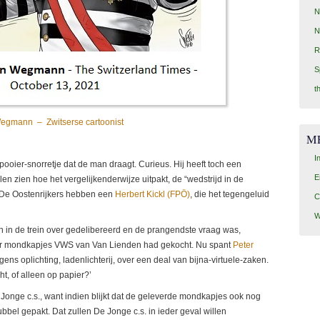
N
N
R
S
t
egmann – Zwitserse cartoonist
M
I
ier-snorretje dat de man draagt. Curieus. Hij heeft toch een
E
en zien hoe het vergelijkenderwijze uitpakt, de “wedstrijd in de
 De Oostenrijkers hebben een
Herbert Kickl (FPÖ)
, die het tegengeluid
C
W
 in de trein over gedelibereerd en de prangendste vraag was,
oor mondkapjes VWS van Van Lienden had gekocht. Nu spant
Peter
s oplichting, ladenlichterij, over een deal van bijna-virtuele-zaken.
, of alleen op papier?’
Jonge c.s., want indien blijkt dat de geleverde mondkapjes ook nog
dubbel gepakt. Dat zullen De Jonge c.s. in ieder geval willen