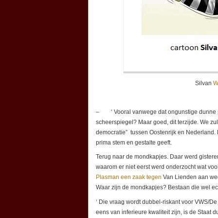
Silvan
W
– ‘ Vooral vanwege dat ongunstige dunne poo
scheerspiegel? Maar goed, dit terzijde. We zull
democratie” tussen Oostenrijk en Nederland.
prima stem en gestalte geeft.
Terug naar de mondkapjes. Daar werd gisteren
waarom er niet eerst werd onderzocht wat v
Plasman een zaak tegen
Van Lienden aan wegen
Waar zijn de mondkapjes? Bestaan die wel echt
‘ Die vraag wordt dubbel-riskant voor VWS/De 
eens van inferieure kwaliteit zijn, is de Staat 