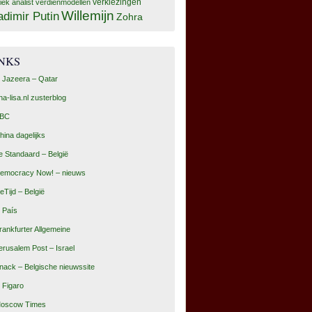
tiek analist
verdienmodellen
verkiezingen
Willemijn
adimir Putin
Zohra
INKS
l Jazeera – Qatar
na-lisa.nl zusterblog
BC
hina dagelijks
e Standaard – België
emocracy Now! – nieuws
eTijd – België
l País
rankfurter Allgemeine
erusalem Post – Israel
nack – Belgische nieuwssite
e Figaro
oscow Times