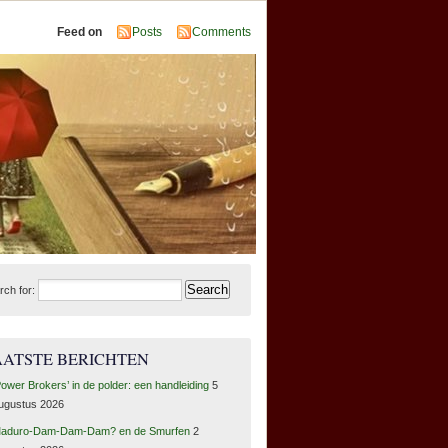
Feed on
Posts
Comments
rch for:
AATSTE BERICHTEN
Power Brokers’ in de polder: een handleiding
5
ugustus 2026
aduro-Dam-Dam-Dam? en de Smurfen
2