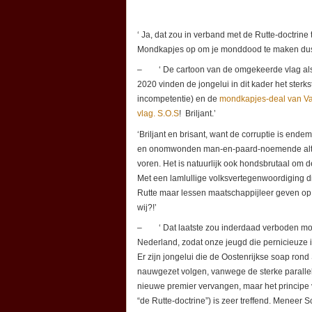
‘ Ja, dat zou in verband met de Rutte-doctrine
Mondkapjes op om je monddood te maken du
– ‘ De cartoon van de omgekeerde vlag al
2020 vinden de jongelui in dit kader het sterk
incompetentie) en de
mondkapjes-deal van V
vlag. S.O.S
! Briljant.’
‘Briljant en brisant, want de corruptie is end
en onomwonden man-en-paard-noemende althan
voren. Het is natuurlijk ook hondsbrutaal om d
Met een lamlullige volksvertegenwoordiging di
Rutte maar lessen maatschappijleer geven op b
wij?!’
– ‘ Dat laatste zou inderdaad verboden moet
Nederland, zodat onze jeugd die pernicieuze in
Er zijn jongelui die de Oostenrijkse soap rond 
nauwgezet volgen, vanwege de sterke parallell
nieuwe premier vervangen, maar het principe
“de Rutte-doctrine”) is zeer treffend. Meneer S