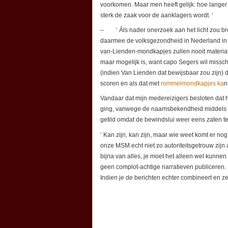
voorkomen. Maar men heeft gelijk: hoe langer 
sterk de zaak voor de aanklagers wordt. ‘
– ‘ Áls nader onerzoek aan het licht zou b
daarmee de volksgezondheid in Nederland in g
van-Lienden-mondkapjes zullen nooit material
maar mogelijk is, want capo Segers wil missc
(indien Van Lienden dat bewijsbaar zou zijn)
scoren en als dat met
rommelmondkapjes ka
n
Vandaar dat mijn medereizigers besloten dat 
ging, vanwege de naamsbekendheid middels ee
getild omdat de bewindslui weer eens zaten te
‘ Kan zijn, kan zijn, maar wie weet komt er n
onze MSM echt niet zo autoriteitsgetrouw zijn 
bijna van alles, je moet het alleen wel kunnen 
geen complot-achtige narratieven publiceren.
Indien je de berichten echter combineert en zel