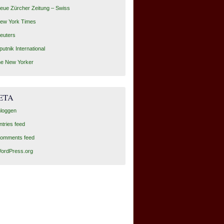
eue Zürcher Zeitung – Swiss
ew York Times
euters
putnik International
he New Yorker
ETA
nloggen
ntries feed
omments feed
ordPress.org