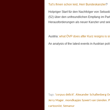
Tut’s Ihnen schon leid, Herr Bundeskanzler
?
Holpriger Start für den Nachfolger von Sebast
(52) über den unfreundlichen Empfang im Par
Herausforderungen als neuer Kanzler und sein
Austria:
what ÖVP does after Kurz resigns is 
An analysis of the latest events in Austrian pol
Tags:
’corpus delicti’
,
Alexander Schallenberg Oo
Jerry Mager
,
mondkapjes Sywert van Lienden
,
P
cartoonist
,
Semanur