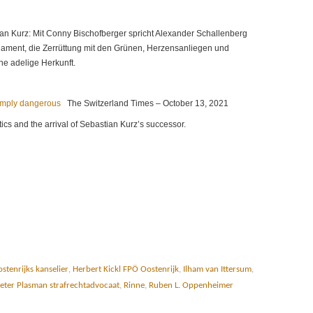
ian Kurz: Mit Conny Bischofberger spricht Alexander Schallenberg
lament, die Zerrüttung mit den Grünen, Herzensanliegen und
e adelige Herkunft.
simply dangerous
The Switzerland Times – October 13, 2021
itics and the arrival of Sebastian Kurz’s successor.
stenrijks kanselier
,
Herbert Kickl FPÖ Oostenrijk
,
Ilham van Ittersum
,
eter Plasman strafrechtadvocaat
,
Rinne
,
Ruben L. Oppenheimer