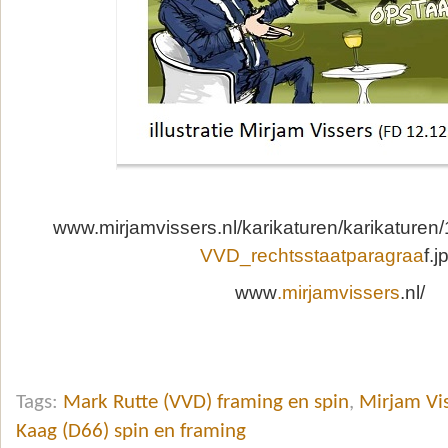
www.mirjamvissers.nl/karikaturen/karikaturen
VVD_rechtsstaatparagraa
f.j
www
.mirjamvissers
.nl/
Tags:
Mark Rutte (VVD) framing en spin
,
Mirjam Vi
Kaag (D66) spin en framing