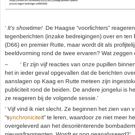
‘
It’s showtime!
De Haagse “voorlichters” reagere
tegenberichten (inzake bedreigingen) over en ten 
(D66) en premier Rutte, maar wordt dit als profijteli
beeldvorming rond de twee ervaren? Wat zeggen d
– ‘ Er zijn vijf reacties van onze pupillen bin
het in ieder geval opgevallen dat de berichten ov
aanslagen op Kaag en Rutte meteen zijn ingestok
publiciteit rond de beiden. De andere jongelui is he
ze reageren bij de volgende sessie.’
‘ Vijf vind ik niet slecht. Ze beginnen het zien va
“s
ynchronicitei
t” te leren, waardoor ze niet meer h
overgeleverd aan het desoriënterende bombader
nieuwsfragmenten. Wordt er nog geanalyseerd?’