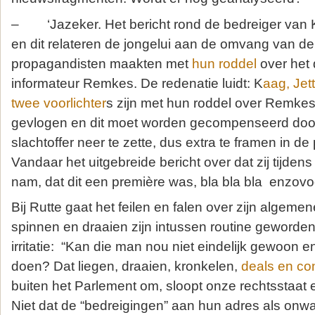
– ‘Jazeker. Het bericht rond de bedreiger van Ka
en dit relateren de jongelui aan de omvang van d
propagandisten maakten met
hun roddel
over het 
informateur Remkes. De redenatie luidt: K
aag, Jet
twee voorlichter
s zijn met hun roddel over Remkes
gevlogen en dit moet worden gecompenseerd door
slachtoffer neer te zette, dus extra te framen in d
Vandaar het uitgebreide bericht over dat zij tijdens
nam, dat dit een première was, bla bla bla enzovo
Bij Rutte gaat het feilen en falen over zijn algemen
spinnen en draaien zijn intussen routine geworde
irritatie: “Kan die man nou niet eindelijk gewoon e
doen? Dat liegen, draaien, kronkelen,
deals en co
buiten het Parlement om, sloopt onze rechtsstaat 
Niet dat de “bedreigingen” aan hun adres als onw