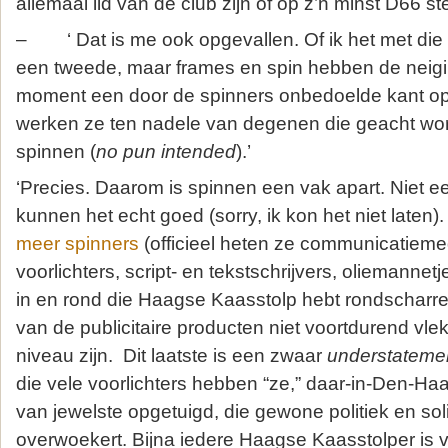
allemaal lid van de club zijn of op z’n minst D66 s
– ‘ Dat is me ook opgevallen. Of ik het met die 
een tweede, maar frames en spin hebben de neig
moment een door de spinners onbedoelde kant op
werken ze ten nadele van degenen die geacht word
spinnen (
no pun intended
).’
‘Precies. Daarom is spinnen een vak apart. Niet e
kunnen het echt goed (sorry, ik kon het niet laten).
meer spinners
(officieel heten ze communicatiem
voorlichters, script- en tekstschrijvers, oliemannetj
in en rond die Haagse Kaasstolp hebt rondscharrel
van de publicitaire producten niet voortdurend vl
niveau zijn. Dit laatste is een zwaar
understateme
die vele voorlichters hebben “ze,” daar-in-Den-Ha
van jewelste opgetuigd, die gewone politiek en sol
overwoekert. Bijna iedere Haagse Kaasstolper is 