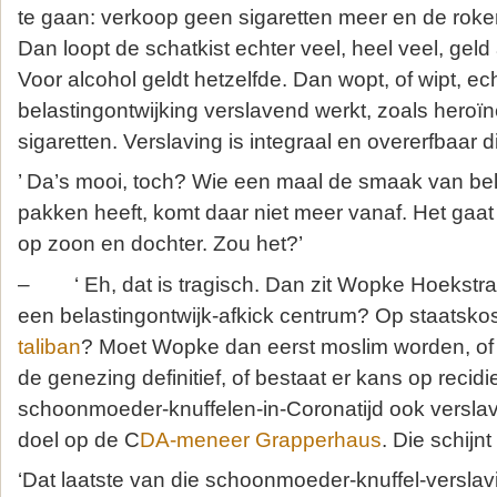
te gaan: verkoop geen sigaretten meer en de rokers
Dan loopt de schatkist echter veel, heel veel, geld
Voor alcohol geldt hetzelfde. Dan wopt, of wipt, ec
belastingontwijking verslavend werkt, zoals heroï
sigaretten. Verslaving is integraal en overerfbaar d
’ Da’s mooi, toch? Wie een maal de smaak van bel
pakken heeft, komt daar niet meer vanaf. Het gaa
op zoon en dochter. Zou het?’
– ‘ Eh, dat is tragisch. Dan zit Wopke Hoekstra 
een belastingontwijk-afkick centrum? Op staatsko
taliban
? Moet Wopke dan eerst moslim worden, of 
de genezing definitief, of bestaat er kans op recid
schoonmoeder-knuffelen-in-Coronatijd ook verslaven
doel op de C
DA-meneer Grapperhaus
. Die schijnt
‘Dat laatste van die schoonmoeder-knuffel-verslavi