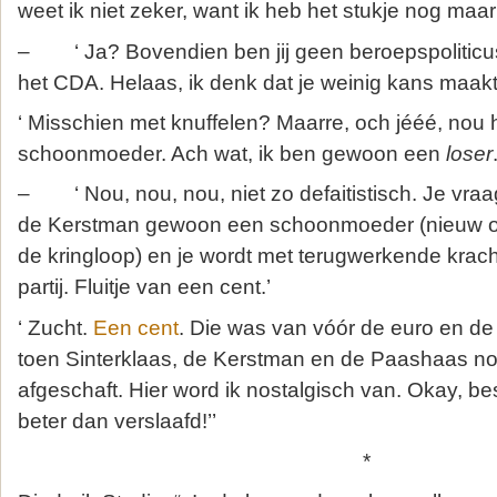
weet ik niet zeker, want ik heb het stukje nog maa
– ‘ Ja? Bovendien ben jij geen beroepspoliticus
het CDA. Helaas, ik denk dat je weinig kans maakt
‘ Misschien met knuffelen? Maarre, och jééé, nou 
schoonmoeder. Ach wat, ik ben gewoon een
loser
– ‘ Nou, nou, nou, niet zo defaitistisch. Je vraa
de Kerstman gewoon een schoonmoeder (nieuw of
de kringloop) en je wordt met terugwerkende kracht
partij. Fluitje van een cent.’
‘ Zucht.
Een cent
. Die was van vóór de euro en de
toen Sinterklaas, de Kerstman en de Paashaas no
afgeschaft. Hier word ik nostalgisch van. Okay, best
beter dan verslaafd!’’
*