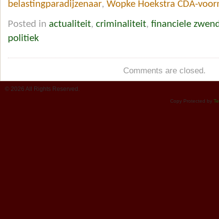
belastingparadijzenaar
,
Wopke Hoekstra CDA-voo
Posted in
actualiteit
,
criminaliteit
,
financiele zwen
politiek
Comments are closed.
© 2026 All Rights Reserved.
Copy Protected by
Te