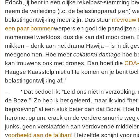
Edoch, jij bent in een olijke rekelbast-stemming begr
neem de verleiding (i.c. de belastingparadijzen) w
belastingontwijking meer zijn. Dus stuur
mevrouw Bi
een paar bommen
werpers en gooi die paradijzen pl
momenteel werkloos, dus die kan dat mooi doen. D
mikken – denk aan het drama Hawija – is in dit ge
meegenomen. Hoe meer
collateral damage
hoe be
kan trouwens ook met drones. Dan hoeft die
CDA-
Haagse Kaasstolp niet uit te komen en je bent toc
belastingontwijking af. ’
– ‘ Dat bedoel ik: “Leid ons niet in verzoeking,
de Boze.” Zo heb ik het geleerd, maar ik vind “he
beproeving” al een stuk beter dan dat Boze. Hoe h
heroïne, opium, crack en de verdere smurrie weg 
junks, geen verslaafden aan verdovende middele
v
oorbeeld aan de taliban
! Hetzelfde schijnt voor n