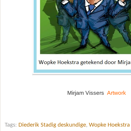
Mirjam Vissers
Artwork
Tags:
Diederik Stadig deskundige
,
Wopke Hoekstra 