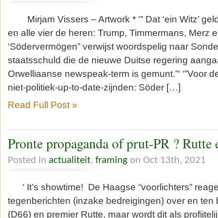
Mirjam Vissers – Artwork * ‘” Dat ‘ein Witz’ geld
en alle vier de heren: Trump, Timmermans, Merz e
‘Södervermögen” verwijst woordspelig naar Sond
staatsschuld die de nieuwe Duitse regering aang
Orwelliaanse newspeak-term is gemunt.”‘ ‘”Voor de
niet-politiek-up-to-date-zijnden: Söder […]
Read Full Post »
Pronte propaganda of prut-PR ? Rutte 
Posted in
actualiteit
,
framing
on Oct 13th, 2021
‘ It’s showtime! De Haagse “voorlichters” reag
tegenberichten (inzake bedreigingen) over en ten 
(D66) en premier Rutte, maar wordt dit als profijteli