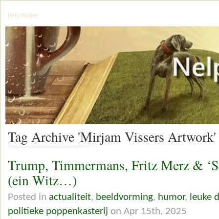
jerry mager
Tag Archive 'Mirjam Vissers Artwork'
Trump, Timmermans, Fritz Merz & ‘
(ein Witz…)
Posted in
actualiteit
,
beeldvorming
,
humor
,
leuke 
politieke poppenkasterij
on Apr 15th, 2025