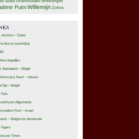
tiek analist
verdienmodellen
verkiezingen
Willemijn
adimir Putin
Zohra
INKS
l Jazeera – Qatar
na-lisa.nl zusterblog
BC
hina dagelijks
e Standaard – België
emocracy Now! – nieuws
eTijd – België
l País
rankfurter Allgemeine
erusalem Post – Israel
nack – Belgische nieuwssite
e Figaro
oscow Times