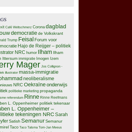
AGS
dagblad
xit
Corona
Café Weltschmerz
rouw
democratie
de Volkskrant
Feisal
Forum voor
nald Trump
Hajo de Reijger – politiek
mocratie
Ilham
lustrator NRC
Ilham
humor
n Ittersum
Imogen Izem
immigratie
erry Mager
Jos Collignon -
massa-immigratie
tiek illustrator
ohammad
neoliberalisme
Oekraïne
onderwijs
NRC
pnieuws
itiek
propaganda
politieke marketing
Rinne
isme
referendum
Rinne Reefmans
ben L. Oppenheimer politiek tekenaar
ben L. Oppenheimer –
litieke tekeningen NRC
Sarah
Semanur
yfer
Semanur
Satish
mirel
Taco
Taco Talsma
Tom-Jan Meeus