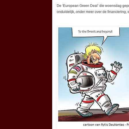
De ‘European Green Deal’ die woensdag gepres
onduidelijk, onder meer over de financiering, 