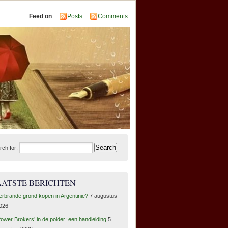
Feed on
Posts
Comments
rch for:
AATSTE BERICHTEN
erbrande grond kopen in Argentinië?
7 augustus
026
Power Brokers’ in de polder: een handleiding
5