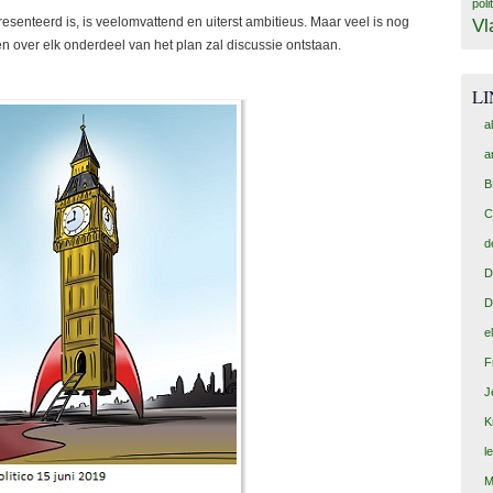
poli
enteerd is, is veelomvattend en uiterst ambitieus. Maar veel is nog
Vl
en over elk onderdeel van het plan zal discussie ontstaan.
L
a
a
B
C
d
D
D
e
F
J
K
l
M