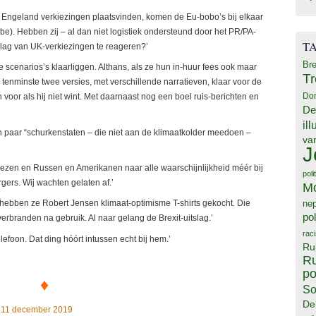
n Engeland verkiezingen plaatsvinden, komen de Eu-bobo’s bij elkaar
be). Hebben zij – al dan niet logistiek ondersteund door het PR/PA-
T
slag van UK-verkiezingen te reageren?’
Bre
 scenarios’s klaarliggen. Althans, als ze hun in-huur fees ook maar
T
r tenminste twee versies, met verschillende narratieven, klaar voor de
Do
voor als hij niet wint. Met daarnaast nog een boel ruis-berichten en
De
il
 paar “schurkenstaten – die niet aan de klimaatkolder meedoen –
va
J
inezen en Russen en Amerikanen naar alle waarschijnlijkheid méér bij
poli
gers. Wij wachten gelaten af.’
M
ne
 hebben ze Robert Jensen klimaat-optimisme T-shirts gekocht. Die
pol
erbranden na gebruik. Al naar gelang de Brexit-uitslag.’
rac
efoon. Dat ding hóórt intussen echt bij hem.’
Ru
Ru
po
♦
So
De
11 december 2019