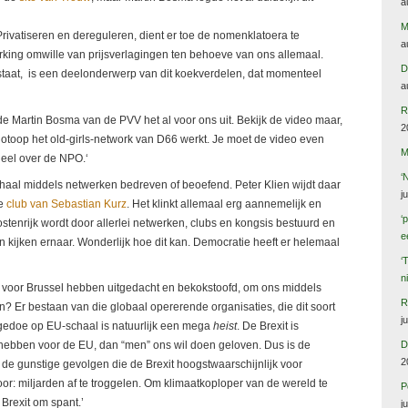
a
M
Privatiseren en dereguleren, dient er toe de nomenklatoera te
a
king omwille van prijsverlagingen ten behoeve van ons allemaal.
D
 staat, is een deelonderwerp van dit koekverdelen, dat momenteel
a
R
lde Martin Bosma van de PVV het al voor ons uit. Bekijk de video maar,
2
iotoop het old-girls-network van D66 werkt. Je moet de video even
M
deel over de NPO.‘
‘
chaal middels netwerken bedreven of beoefend. Peter Klien wijdt daar
j
de
club van Sebastian Kurz
. Het klinkt allemaal erg aannemelijk en
‘
stenrijk wordt door allerlei netwerken, clubs en kongsis bestuurd en
e
n kijken ernaar. Wonderlijk hoe dit kan. Democratie heeft er helemaal
‘
n
l voor Brussel hebben uitgedacht en bekokstoofd, om ons middels
R
? Er bestaan van die globaal opererende organisaties, die dit soort
j
-gedoe op EU-schaal is natuurlijk een mega
heist
. De Brexit is
D
hebben voor de EU, dan “men” ons wil doen geloven. Dus is de
2
 de gunstige gevolgen die de Brexit hoogstwaarschijnlijk voor
r: miljarden af te troggelen. Om klimaatkoploper van de wereld te
P
 Brexit om spant.’
j