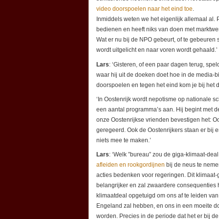
video doorspoelen naar het eind toe
.
Inmiddels weten we het eigenlijk allemaal al. 
bedienen en heeft niks van doen met marktwer
Wat er nu bij de NPO gebeurt, of te gebeuren
wordt uitgelicht en naar voren wordt gehaald.’
Lars
: ‘Gisteren, of een paar dagen terug, spe
waar hij uit de doeken doet hoe in de media-b
doorspoelen en tegen het eind kom je bij het 
‘In Oostenrijk wordt nepotisme op nationale s
een aantal programma’s aan. Hij begint met 
onze Oostenrijkse vrienden bevestigen het: Oo
geregeerd. Ook de Oostenrijkers staan er bij e
niets mee te maken.’
Lars
: ‘Welk ”bureau” zou de giga-klimaat-dea
afleiden en rookgordijnen
bij de neus te nemen
acties bedenken voor regeringen. Dit klimaat
belangrijker en zal zwaardere consequenties 
klimaatdeal opgetuigd om ons af te leiden van
Engeland zal hebben, en ons in een moeite doo
worden. Precies in de periode dat het er bij de