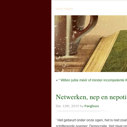
jerry mager
«
“ Willen jullie méér of minder incompetente
Netwerken, nep en nepot
Dec 12th, 2019 by
Panglosss
‘ Het gebeurt onder onze ogen, het is niet zoa
schitterende noemer: Democratie. Het staat o