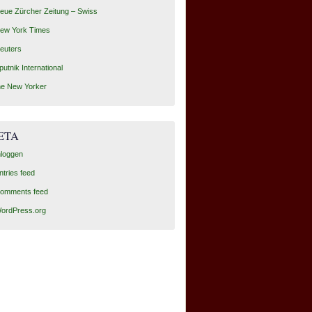
eue Zürcher Zeitung – Swiss
ew York Times
euters
putnik International
he New Yorker
ETA
nloggen
ntries feed
omments feed
ordPress.org