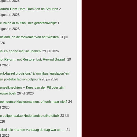
ugustus 2026
aduro-Dam-Dam-Dam? en de Smurfen
2
ugustus 2026
e ‘nikah al-mut’ah,’ het ‘genotshuwelijk’
1
ugustus 2026
usland, en de toekomst van het Westen
31 juli
026
is-en-scene met incunabel?
29 juli 2026
Not Reform, not Restore, but: Rewind Britain! ‘
29
uli 2026
pork-barrel provisions’ & ‘omnibus legislation’ en
en politieke faction potpourri
28 juli 2026
Toneelknechten’ – Kees van der Pijl over zijn
ieuwe boek
26 juli 2026
oemeense klusjesmannen, of toch maar niet?
24
uli 2026
e zelfgemaakte Nederlandse stikstoffuik
23 juli
026
olitici, die kramen vandaag de dag wat uit…..
21
uli 2026