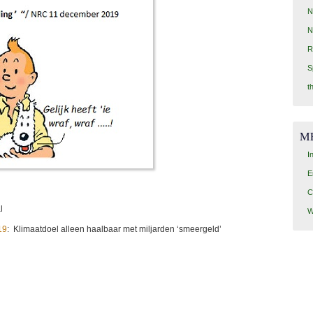
N
N
R
S
t
M
I
E
C
l
W
19
: Klimaatdoel alleen haalbaar met miljarden ‘smeergeld’