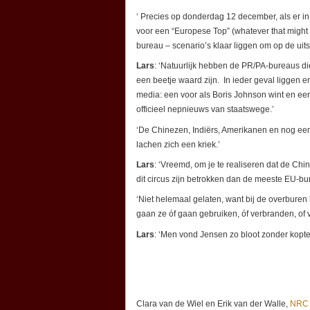
‘ Precies op donderdag 12 december, als er i
voor een “Europese Top” (whatever that might 
bureau – scenario’s klaar liggen om op de uit
Lars
: ‘Natuurlijk hebben de PR/PA-bureaus die
een beetje waard zijn. In ieder geval liggen e
media: een voor als Boris Johnson wint en een 
officieel nepnieuws van staatswege.’
‘De Chinezen, Indiërs, Amerikanen en nog een
lachen zich een kriek.’
Lars
: ‘Vreemd, om je te realiseren dat de Ch
dit circus zijn betrokken dan de meeste EU-bur
‘Niet helemaal gelaten, want bij de overburen
gaan ze óf gaan gebruiken, óf verbranden, of v
Lars
: ‘Men vond Jensen zo bloot zonder koptel
Clara van de Wiel en Erik van der Walle,
NRC 