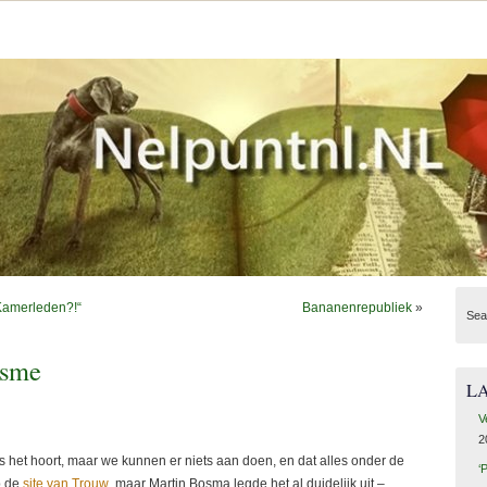
 Kamerleden?!“
Bananenrepubliek
»
Sea
isme
L
V
2
ls het hoort, maar we kunnen er niets aan doen, en dat alles onder de
‘
p de
site van Trouw
, maar Martin Bosma legde het al duidelijk uit –