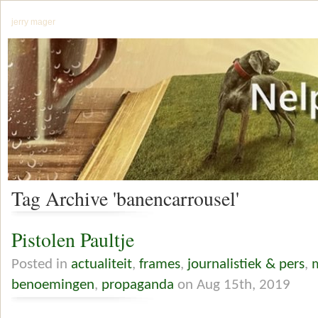
jerry mager
Tag Archive 'banencarrousel'
Pistolen Paultje
Posted in
actualiteit
,
frames
,
journalistiek & pers
,
benoemingen
,
propaganda
on Aug 15th, 2019