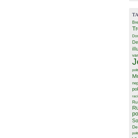
T
Bre
T
Do
De
il
va
J
poli
M
ne
pol
rac
Ru
Ru
po
So
De
poli