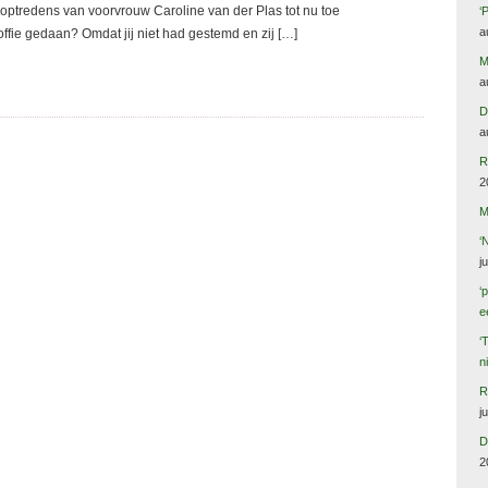
e optredens van voorvrouw Caroline van der Plas tot nu toe
‘
a
koffie gedaan? Omdat jij niet had gestemd en zij […]
M
a
D
a
R
2
M
‘
j
‘
e
‘
n
R
j
D
2