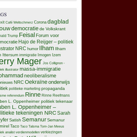
AGS
dagblad
xit
Corona
Café Weltschmerz
rouw
democratie
de Volkskrant
Feisal
Forum voor
nald Trump
Hajo de Reijger – politiek
mocratie
Ilham
lustrator NRC
Ilham
humor
n Ittersum
Imogen Izem
immigratie
erry Mager
Jos Collignon -
massa-immigratie
tiek illustrator
ohammad
neoliberalisme
Oekraïne
onderwijs
NRC
pnieuws
itiek
propaganda
politieke marketing
Rinne
isme
referendum
Rinne Reefmans
ben L. Oppenheimer politiek tekenaar
ben L. Oppenheimer –
litieke tekeningen NRC
Sarah
Semanur
yfer
Semanur
Satish
mirel
Taco
Taco Talsma
Tom-Jan Meeus
tiek analist
verdienmodellen
verkiezingen