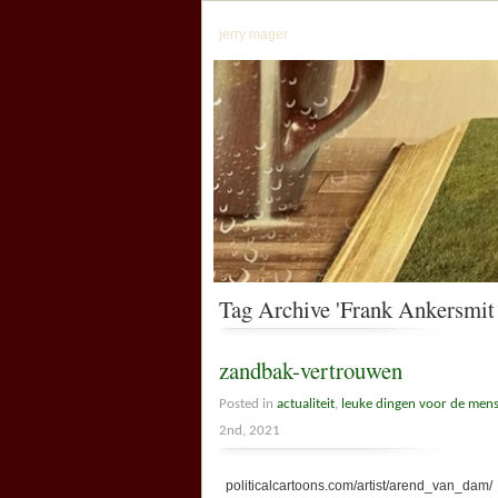
jerry mager
Tag Archive 'Frank Ankersmit 
zandbak-vertrouwen
Posted in
actualiteit
,
leuke dingen voor de men
2nd, 2021
politicalcartoons.com/artist/arend_van_dam/