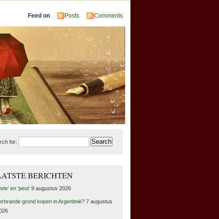
Feed on
Posts
Comments
rch for:
AATSTE BERICHTEN
Pete’ en ‘peut’
9 augustus 2026
erbrande grond kopen in Argentinië?
7 augustus
026