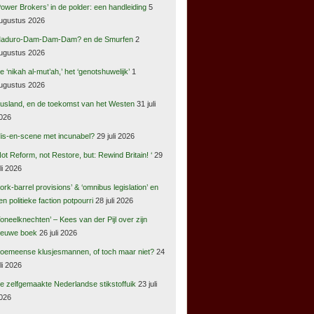
Power Brokers’ in de polder: een handleiding
5
ugustus 2026
aduro-Dam-Dam-Dam? en de Smurfen
2
ugustus 2026
e ‘nikah al-mut’ah,’ het ‘genotshuwelijk’
1
ugustus 2026
usland, en de toekomst van het Westen
31 juli
026
is-en-scene met incunabel?
29 juli 2026
Not Reform, not Restore, but: Rewind Britain! ‘
29
uli 2026
pork-barrel provisions’ & ‘omnibus legislation’ en
en politieke faction potpourri
28 juli 2026
Toneelknechten’ – Kees van der Pijl over zijn
ieuwe boek
26 juli 2026
oemeense klusjesmannen, of toch maar niet?
24
uli 2026
e zelfgemaakte Nederlandse stikstoffuik
23 juli
026