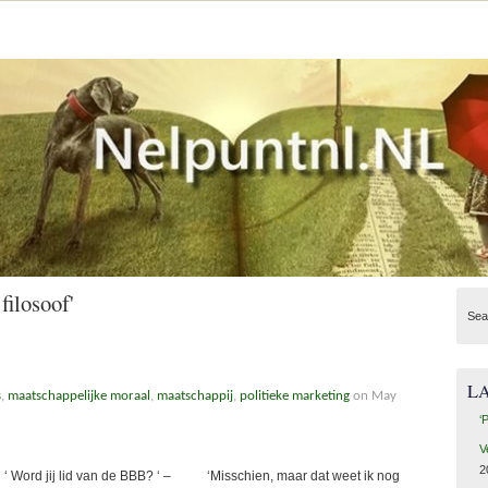
filosoof'
Sea
L
s
,
maatschappelijke moraal
,
maatschappij
,
politieke marketing
on May
‘
V
2
 ‘ Word jij lid van de BBB? ‘ – ‘Misschien, maar dat weet ik nog