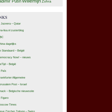
Willemijn
adimir Putin
Zohra
INKS
l Jazeera – Qatar
na-lisa.nl zusterblog
BC
hina dagelijks
e Standaard – België
emocracy Now! – nieuws
eTijd – België
l País
rankfurter Allgemeine
erusalem Post – Israel
nack – Belgische nieuwssite
e Figaro
oscow Times
eue Zürcher Zeitung – Swiss