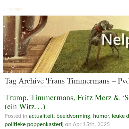
jerry mager
Tag Archive 'Frans Timmermans – Pv
Trump, Timmermans, Fritz Merz & ‘
(ein Witz…)
Posted in
actualiteit
,
beeldvorming
,
humor
,
leuke 
politieke poppenkasterij
on Apr 15th, 2025