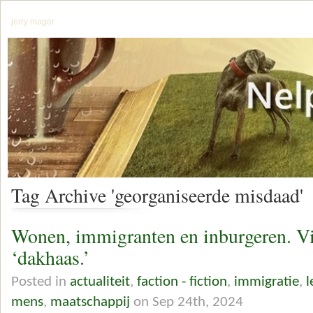
jerry mager
Tag Archive 'georganiseerde misdaad'
Wonen, immigranten en inburgeren. Vi
‘dakhaas.’
Posted in
actualiteit
,
faction - fiction
,
immigratie
,
l
mens
,
maatschappij
on Sep 24th, 2024