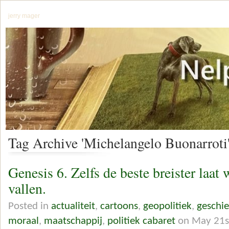
jerry mager
Tag Archive 'Michelangelo Buonarroti
Genesis 6. Zelfs de beste breister laat 
vallen.
Posted in
actualiteit
,
cartoons
,
geopolitiek
,
geschie
moraal
,
maatschappij
,
politiek cabaret
on May 21s