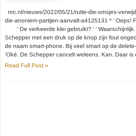
nrc.nl/nieuws/2022/05/21/rutte-die-smsjes-verwij
die-anoniem-partijen-aanvalt-a4125131 * ‘ Oeps! Fo
‘ De verkeerde klei gebruikt? ‘ ‘ Waarschijnlijk.
Schepper met een druk op de knop zijn fout ong
de naam smart-phone. Bij veel smart op de dele
‘Oké. De Schepper cancelt weleens. Kan. Daar is 
Read Full Post »