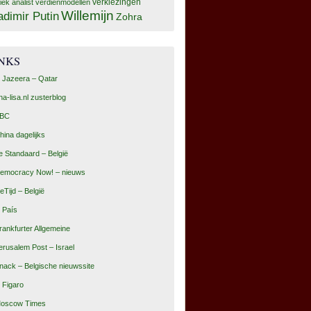
tiek analist
verdienmodellen
verkiezingen
Willemijn
adimir Putin
Zohra
INKS
l Jazeera – Qatar
na-lisa.nl zusterblog
BC
hina dagelijks
e Standaard – België
emocracy Now! – nieuws
eTijd – België
l País
rankfurter Allgemeine
erusalem Post – Israel
nack – Belgische nieuwssite
e Figaro
oscow Times