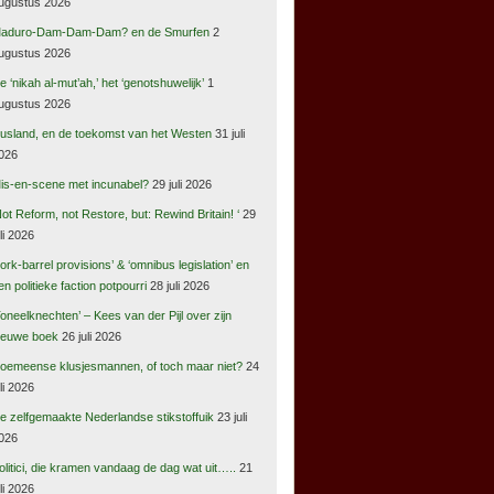
ugustus 2026
aduro-Dam-Dam-Dam? en de Smurfen
2
ugustus 2026
e ‘nikah al-mut’ah,’ het ‘genotshuwelijk’
1
ugustus 2026
usland, en de toekomst van het Westen
31 juli
026
is-en-scene met incunabel?
29 juli 2026
Not Reform, not Restore, but: Rewind Britain! ‘
29
uli 2026
pork-barrel provisions’ & ‘omnibus legislation’ en
en politieke faction potpourri
28 juli 2026
Toneelknechten’ – Kees van der Pijl over zijn
ieuwe boek
26 juli 2026
oemeense klusjesmannen, of toch maar niet?
24
uli 2026
e zelfgemaakte Nederlandse stikstoffuik
23 juli
026
olitici, die kramen vandaag de dag wat uit…..
21
uli 2026