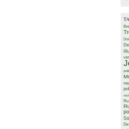
T
Bre
T
Do
De
il
va
J
poli
M
ne
pol
rac
Ru
Ru
po
So
De