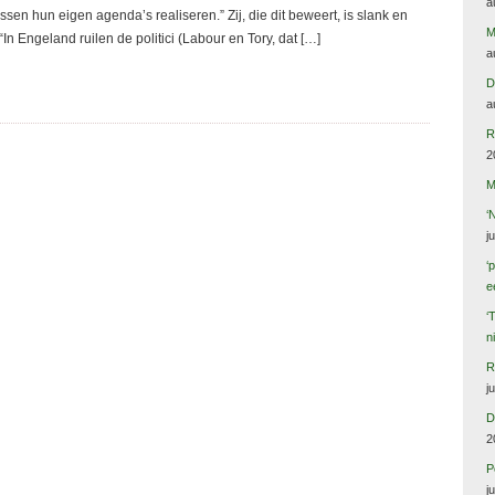
a
en hun eigen agenda’s realiseren.” Zij, die dit beweert, is slank en
M
In Engeland ruilen de politici (Labour en Tory, dat […]
a
D
a
R
2
M
‘
j
‘
e
‘
n
R
j
D
2
P
j