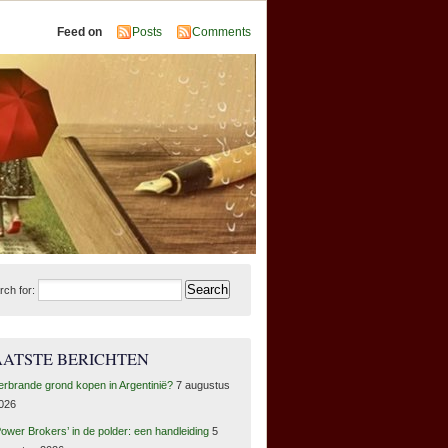
Feed on
Posts
Comments
rch for:
AATSTE BERICHTEN
erbrande grond kopen in Argentinië?
7 augustus
026
Power Brokers’ in de polder: een handleiding
5