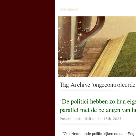
jerry mager
Tag Archive 'ongecontroleerde
‘De politici hebben zo hun eige
parallel met de belangen van 
Posted in
actualiteit
on Jan 15th, 2025
‘”Ook Nederlande politici kijken nu naar Eng