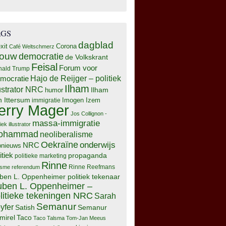
AGS
dagblad
xit
Corona
Café Weltschmerz
rouw
democratie
de Volkskrant
Feisal
Forum voor
nald Trump
Hajo de Reijger – politiek
mocratie
Ilham
lustrator NRC
Ilham
humor
n Ittersum
Imogen Izem
immigratie
erry Mager
Jos Collignon -
massa-immigratie
tiek illustrator
ohammad
neoliberalisme
Oekraïne
onderwijs
NRC
pnieuws
itiek
propaganda
politieke marketing
Rinne
isme
referendum
Rinne Reefmans
ben L. Oppenheimer politiek tekenaar
ben L. Oppenheimer –
litieke tekeningen NRC
Sarah
Semanur
yfer
Semanur
Satish
mirel
Taco
Taco Talsma
Tom-Jan Meeus