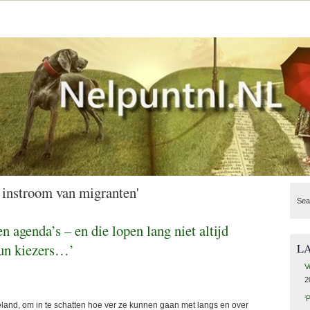
 instroom van migranten'
Sea
n agenda’s – en die lopen lang niet altijd
hun kiezers…’
L
V
2
‘
eland, om in te schatten hoe ver ze kunnen gaan met langs en over