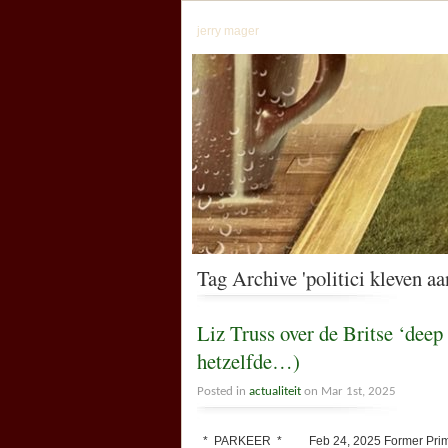
jerry mager
Tag Archive 'politici kleven aa
Liz Truss over de Britse ‘deep 
hetzelfde…)
Posted in
actualiteit
on Mar 1st, 2025
* PARKEER * Feb 24, 2025 Former Prime Mini