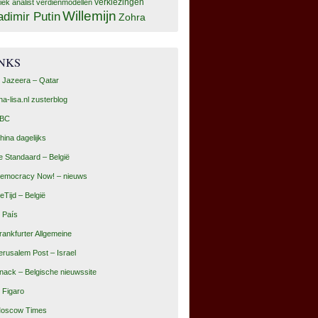
tiek analist
verdienmodellen
verkiezingen
Willemijn
adimir Putin
Zohra
INKS
l Jazeera – Qatar
na-lisa.nl zusterblog
BC
hina dagelijks
e Standaard – België
emocracy Now! – nieuws
eTijd – België
l País
rankfurter Allgemeine
erusalem Post – Israel
nack – Belgische nieuwssite
e Figaro
oscow Times