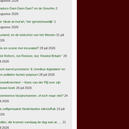
ugustus 2026
aduro-Dam-Dam-Dam? en de Smurfen
2
ugustus 2026
e ‘nikah al-mut’ah,’ het ‘genotshuwelijk’
1
ugustus 2026
usland, en de toekomst van het Westen
31 juli
026
is-en-scene met incunabel?
29 juli 2026
Not Reform, not Restore, but: Rewind Britain! ‘
29
uli 2026
pork-barrel provisions’ & ‘omnibus legislation’ en
en politieke faction potpourri
28 juli 2026
Toneelknechten’ – Kees van der Pijl over zijn
ieuwe boek
26 juli 2026
oemeense klusjesmannen, of toch maar niet?
24
uli 2026
e zelfgemaakte Nederlandse stikstoffuik
23 juli
026
olitici, die kramen vandaag de dag wat uit…..
21
uli 2026