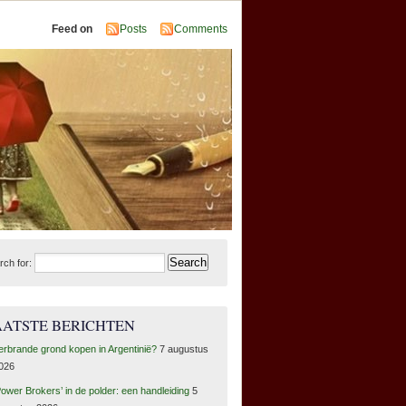
Feed on
Posts
Comments
rch for:
AATSTE BERICHTEN
erbrande grond kopen in Argentinië?
7 augustus
026
Power Brokers’ in de polder: een handleiding
5