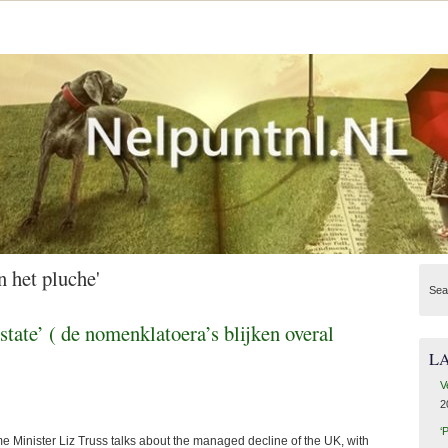
n het pluche'
Sea
state’ ( de nomenklatoera’s blijken overal
L
V
2
‘
ster Liz Truss talks about the managed decline of the UK, with