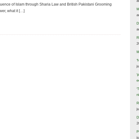
a
fluence of Islam through Sharia Law and British Pakistani Grooming
M
er, what it […]
a
D
a
R
2
M
‘
j
‘
e
‘
n
R
j
D
2
P
j