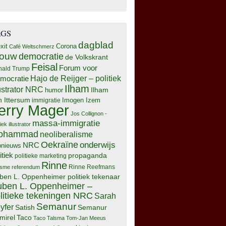
AGS
dagblad
xit
Corona
Café Weltschmerz
rouw
democratie
de Volkskrant
Feisal
Forum voor
nald Trump
Hajo de Reijger – politiek
mocratie
Ilham
lustrator NRC
Ilham
humor
n Ittersum
Imogen Izem
immigratie
erry Mager
Jos Collignon -
massa-immigratie
tiek illustrator
ohammad
neoliberalisme
Oekraïne
onderwijs
NRC
pnieuws
itiek
propaganda
politieke marketing
Rinne
isme
referendum
Rinne Reefmans
ben L. Oppenheimer politiek tekenaar
ben L. Oppenheimer –
litieke tekeningen NRC
Sarah
Semanur
yfer
Semanur
Satish
mirel
Taco
Taco Talsma
Tom-Jan Meeus