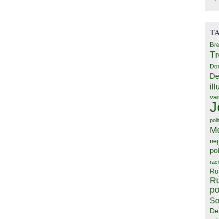
T
Bre
T
Do
De
il
va
J
poli
M
ne
pol
rac
Ru
Ru
po
So
De