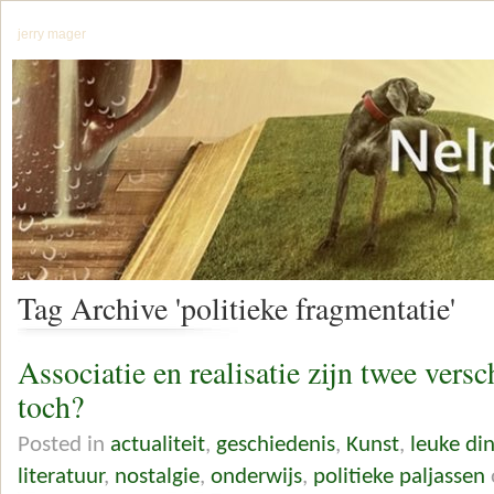
jerry mager
Tag Archive 'politieke fragmentatie'
Associatie en realisatie zijn twee ver
toch?
Posted in
actualiteit
,
geschiedenis
,
Kunst
,
leuke di
literatuur
,
nostalgie
,
onderwijs
,
politieke paljassen