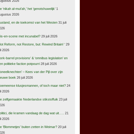
ugustus 2026
e ‘nikah al-mut’ah,’ het ‘genotshuwelijk’
1
ugustus 2026
usland, en de toekomst van het Westen
31 juli
026
is-en-scene met incunabel?
29 juli 2026
Not Reform, not Restore, but: Rewind Britain! ‘
29
uli 2026
pork-barrel provisions’ & ‘omnibus legislation’ en
en politieke faction potpourri
28 juli 2026
Toneelknechten’ – Kees van der Pijl over zijn
ieuwe boek
26 juli 2026
oemeense klusjesmannen, of toch maar niet?
24
uli 2026
e zelfgemaakte Nederlandse stikstoffuik
23 juli
026
olitici, die kramen vandaag de dag wat uit…..
21
uli 2026
e ‘Blommetjes’ buiten zetten in Weimar?
20 juli
026