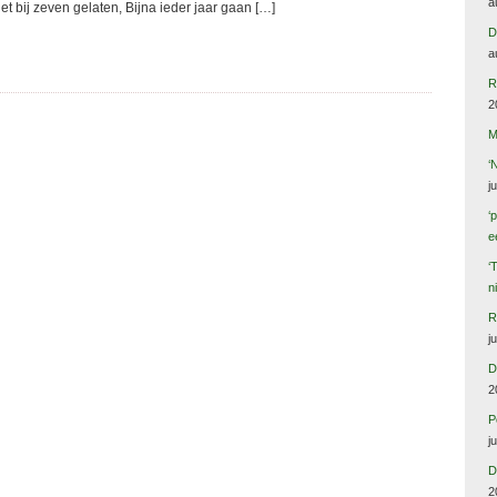
a
t bij zeven gelaten, Bijna ieder jaar gaan […]
D
a
R
2
M
‘
j
‘
e
‘
n
R
j
D
2
P
j
D
2