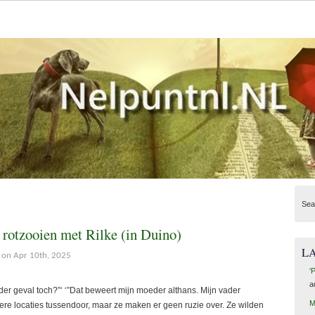
Sea
 rotzooien met Rilke (in Duino)
L
on Apr 10th, 2025
‘
a
 ieder geval toch?”‘ ‘”Dat beweert mijn moeder althans. Mijn vader
M
dere locaties tussendoor, maar ze maken er geen ruzie over. Ze wilden