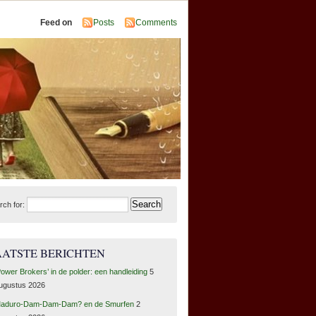
Feed on
Posts
Comments
rch for:
AATSTE BERICHTEN
Power Brokers’ in de polder: een handleiding
5
ugustus 2026
aduro-Dam-Dam-Dam? en de Smurfen
2