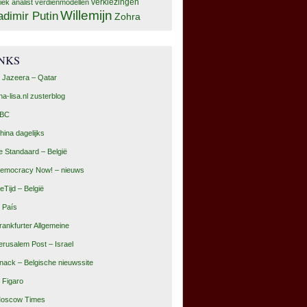
tiek analist
verdienmodellen
verkiezingen
Willemijn
adimir Putin
Zohra
INKS
l Jazeera – Qatar
na-lisa.nl zusterblog
BC
hina dagelijks
e Standaard – België
emocracy Now! – nieuws
eTijd – België
l País
rankfurter Allgemeine
erusalem Post – Israel
nack – Belgische nieuwssite
e Figaro
oscow Times