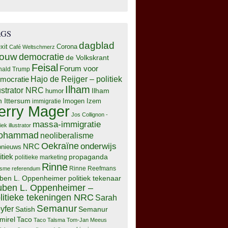
AGS
dagblad
xit
Corona
Café Weltschmerz
rouw
democratie
de Volkskrant
Feisal
Forum voor
nald Trump
Hajo de Reijger – politiek
mocratie
Ilham
lustrator NRC
Ilham
humor
n Ittersum
Imogen Izem
immigratie
erry Mager
Jos Collignon -
massa-immigratie
tiek illustrator
ohammad
neoliberalisme
Oekraïne
onderwijs
NRC
pnieuws
itiek
propaganda
politieke marketing
Rinne
isme
referendum
Rinne Reefmans
ben L. Oppenheimer politiek tekenaar
ben L. Oppenheimer –
litieke tekeningen NRC
Sarah
Semanur
yfer
Semanur
Satish
mirel
Taco
Taco Talsma
Tom-Jan Meeus