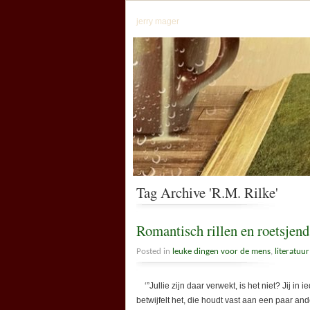
jerry mager
Tag Archive 'R.M. Rilke'
Romantisch rillen en roetsjend
Posted in
leuke dingen voor de mens
,
literatuur
‘”Jullie zijn daar verwekt, is het niet? Jij in
betwijfelt het, die houdt vast aan een paar an