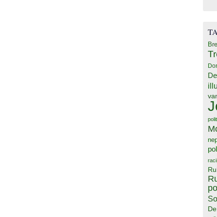
T
Bre
T
Do
De
il
va
J
poli
M
ne
pol
rac
Ru
Ru
po
So
De