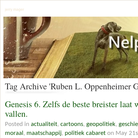
jerry mager
Tag Archive 'Ruben L. Oppenheimer G
Genesis 6. Zelfs de beste breister laat 
vallen.
Posted in
actualiteit
,
cartoons
,
geopolitiek
,
geschie
moraal
,
maatschappij
,
politiek cabaret
on May 21s