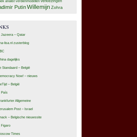
tiek analist
verdienmodellen
verkiezingen
Willemijn
adimir Putin
Zohra
INKS
l Jazeera – Qatar
na-lisa.nl zusterblog
BC
hina dagelijks
e Standaard – België
emocracy Now! – nieuws
eTijd – België
l País
rankfurter Allgemeine
erusalem Post – Israel
nack – Belgische nieuwssite
e Figaro
oscow Times