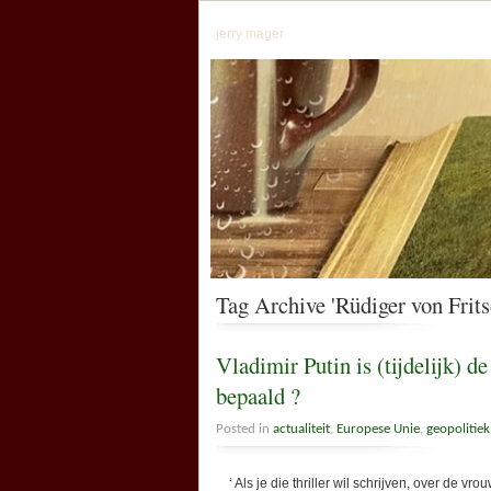
jerry mager
Tag Archive 'Rüdiger von Frit
Vladimir Putin is (tijdelijk) de
bepaald ?
Posted in
actualiteit
,
Europese Unie
,
geopolitiek
‘ Als je die thriller wil schrijven, over de 