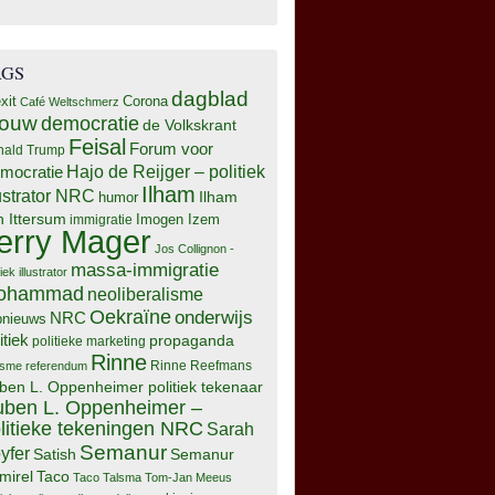
AGS
dagblad
xit
Corona
Café Weltschmerz
rouw
democratie
de Volkskrant
Feisal
Forum voor
nald Trump
Hajo de Reijger – politiek
mocratie
Ilham
lustrator NRC
Ilham
humor
n Ittersum
Imogen Izem
immigratie
erry Mager
Jos Collignon -
massa-immigratie
tiek illustrator
ohammad
neoliberalisme
Oekraïne
onderwijs
NRC
pnieuws
itiek
propaganda
politieke marketing
Rinne
isme
referendum
Rinne Reefmans
ben L. Oppenheimer politiek tekenaar
ben L. Oppenheimer –
litieke tekeningen NRC
Sarah
Semanur
yfer
Semanur
Satish
mirel
Taco
Taco Talsma
Tom-Jan Meeus