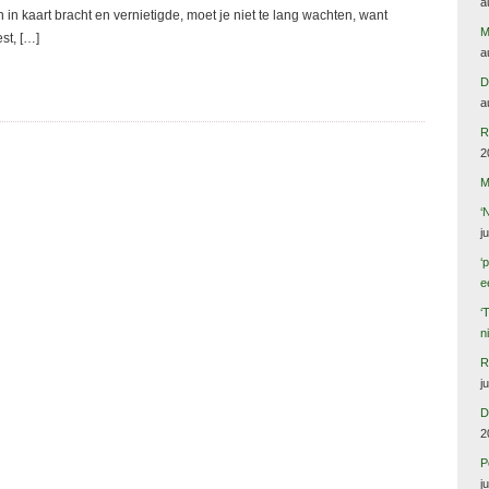
a
 in kaart bracht en vernietigde, moet je niet te lang wachten, want
M
st, […]
a
D
a
R
2
M
‘
j
‘
e
‘
n
R
j
D
2
P
j