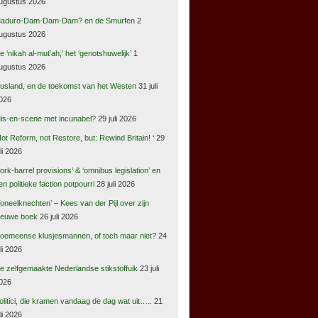
ugustus 2026
aduro-Dam-Dam-Dam? en de Smurfen
2
ugustus 2026
e ‘nikah al-mut’ah,’ het ‘genotshuwelijk’
1
ugustus 2026
usland, en de toekomst van het Westen
31 juli
026
is-en-scene met incunabel?
29 juli 2026
Not Reform, not Restore, but: Rewind Britain! ‘
29
uli 2026
pork-barrel provisions’ & ‘omnibus legislation’ en
en politieke faction potpourri
28 juli 2026
Toneelknechten’ – Kees van der Pijl over zijn
ieuwe boek
26 juli 2026
oemeense klusjesmannen, of toch maar niet?
24
uli 2026
e zelfgemaakte Nederlandse stikstoffuik
23 juli
026
olitici, die kramen vandaag de dag wat uit…..
21
uli 2026