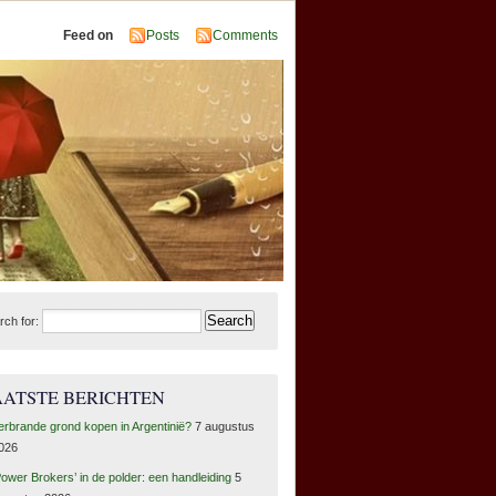
Feed on
Posts
Comments
rch for:
AATSTE BERICHTEN
erbrande grond kopen in Argentinië?
7 augustus
026
Power Brokers’ in de polder: een handleiding
5