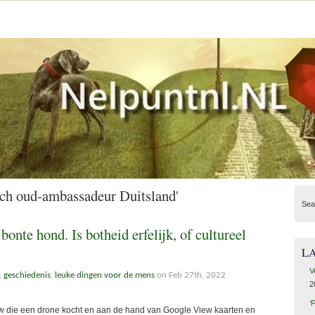
sch oud-ambassadeur Duitsland'
Sea
 bonte hond. Is botheid erfelijk, of cultureel
L
V
,
geschiedenis
,
leuke dingen voor de mens
on Feb 27th, 2022
2
‘
vrouw die een drone kocht en aan de hand van Google View kaarten en