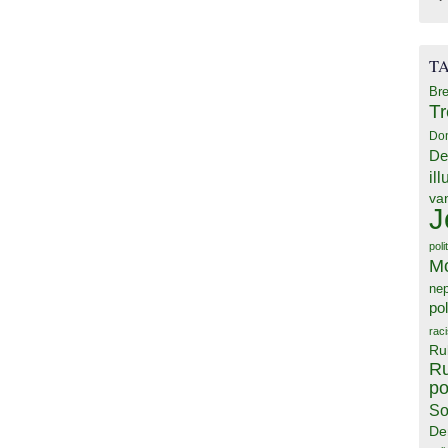
T
Bre
T
Do
De
il
va
J
poli
M
ne
pol
rac
Ru
Ru
po
So
De