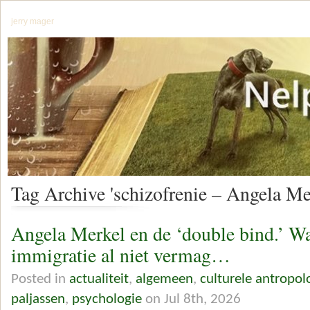
jerry mager
Tag Archive 'schizofrenie – Angela Me
Angela Merkel en de ‘double bind.’ W
immigratie al niet vermag…
Posted in
actualiteit
,
algemeen
,
culturele antropol
paljassen
,
psychologie
on Jul 8th, 2026