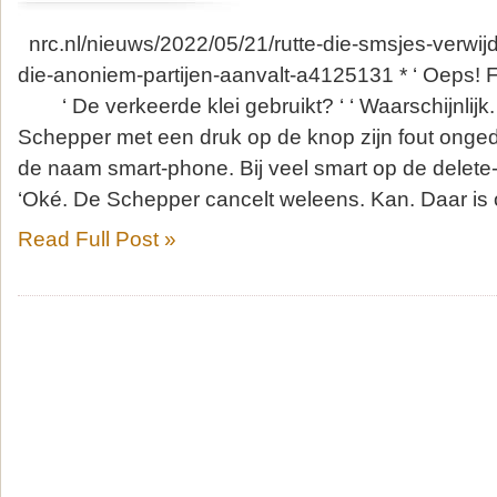
nrc.nl/nieuws/2022/05/21/rutte-die-smsjes-verwij
die-anoniem-partijen-aanvalt-a4125131 * ‘ Oeps! Fo
‘ De verkeerde klei gebruikt? ‘ ‘ Waarschijnlijk.
Schepper met een druk op de knop zijn fout ong
de naam smart-phone. Bij veel smart op de dele
‘Oké. De Schepper cancelt weleens. Kan. Daar is 
Read Full Post »