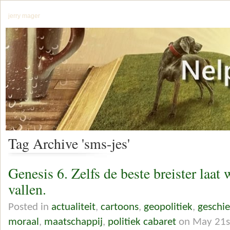
jerry mager
Tag Archive 'sms-jes'
Genesis 6. Zelfs de beste breister laat 
vallen.
Posted in
actualiteit
,
cartoons
,
geopolitiek
,
geschie
moraal
,
maatschappij
,
politiek cabaret
on May 21s