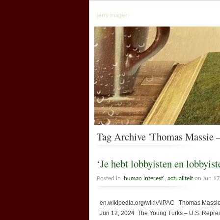
jerry mager
Tag Archive 'Thomas Massie 
‘Je hebt lobbyisten en lobbyis
Posted in
'human interest'
,
actualiteit
on Jun 17
en.wikipedia.org/wiki/AIPAC Thomas Massie – 
Jun 12, 2024 The Young Turks – U.S. Represe