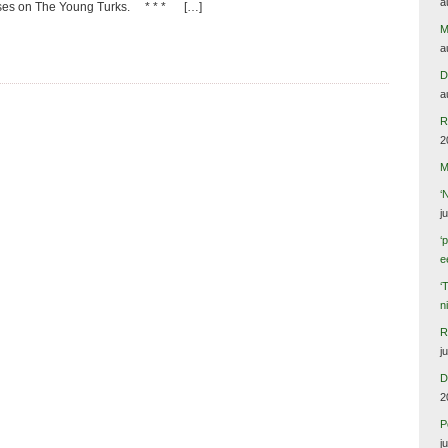
a
usses on The Young Turks. * * * […]
M
a
D
a
R
2
M
‘
j
‘
e
‘
n
R
j
D
2
P
j