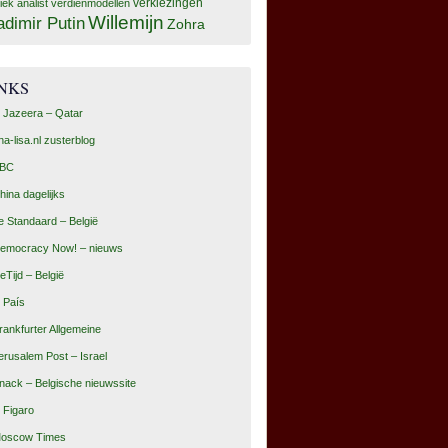
tiek analist
verdienmodellen
verkiezingen
Willemijn
adimir Putin
Zohra
INKS
l Jazeera – Qatar
na-lisa.nl zusterblog
BC
hina dagelijks
e Standaard – België
emocracy Now! – nieuws
eTijd – België
l País
rankfurter Allgemeine
erusalem Post – Israel
nack – Belgische nieuwssite
e Figaro
oscow Times