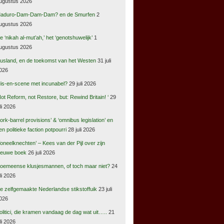
ugustus 2026
aduro-Dam-Dam-Dam? en de Smurfen
2
ugustus 2026
e ‘nikah al-mut’ah,’ het ‘genotshuwelijk’
1
ugustus 2026
usland, en de toekomst van het Westen
31 juli
026
is-en-scene met incunabel?
29 juli 2026
Not Reform, not Restore, but: Rewind Britain! ‘
29
uli 2026
pork-barrel provisions’ & ‘omnibus legislation’ en
en politieke faction potpourri
28 juli 2026
Toneelknechten’ – Kees van der Pijl over zijn
ieuwe boek
26 juli 2026
oemeense klusjesmannen, of toch maar niet?
24
uli 2026
e zelfgemaakte Nederlandse stikstoffuik
23 juli
026
olitici, die kramen vandaag de dag wat uit…..
21
uli 2026