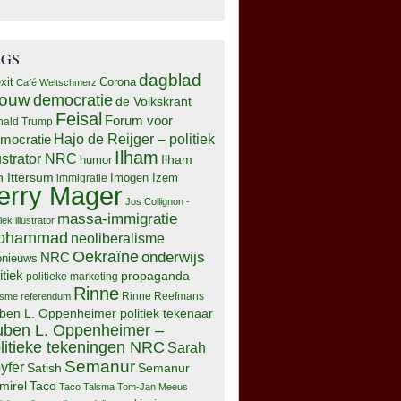
AGS
dagblad
xit
Corona
Café Weltschmerz
rouw
democratie
de Volkskrant
Feisal
Forum voor
nald Trump
Hajo de Reijger – politiek
mocratie
Ilham
lustrator NRC
Ilham
humor
n Ittersum
Imogen Izem
immigratie
erry Mager
Jos Collignon -
massa-immigratie
tiek illustrator
ohammad
neoliberalisme
Oekraïne
onderwijs
NRC
pnieuws
itiek
propaganda
politieke marketing
Rinne
isme
referendum
Rinne Reefmans
ben L. Oppenheimer politiek tekenaar
ben L. Oppenheimer –
litieke tekeningen NRC
Sarah
Semanur
yfer
Semanur
Satish
mirel
Taco
Taco Talsma
Tom-Jan Meeus