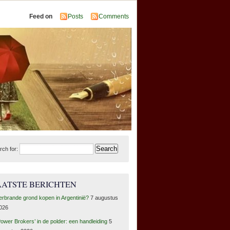
Feed on
Posts
Comments
rch for:
AATSTE BERICHTEN
erbrande grond kopen in Argentinië?
7 augustus
026
Power Brokers’ in de polder: een handleiding
5