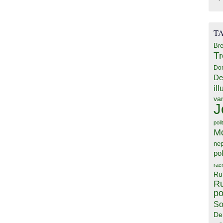
T
Bre
T
Do
De
il
va
J
poli
M
ne
pol
rac
Ru
Ru
po
So
De