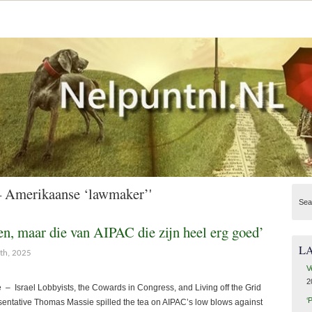
– Amerikaanse ‘lawmaker’'
Sea
ten, maar die van AIPAC die zijn heel erg goed’
L
th, 2025
V
2
Israel Lobbyists, the Cowards in Congress, and Living off the Grid
‘
ntative Thomas Massie spilled the tea on AIPAC’s low blows against