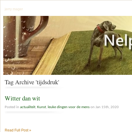
jerry mager
Tag Archive 'tijdsdruk'
Witter dan wit
Posted in
actualiteit
,
Kunst
,
leuke dingen voor de mens
on Jan 15th, 2020
Read Full Post »