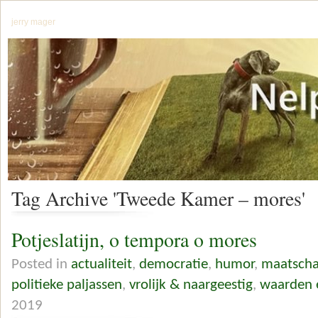
jerry mager
Tag Archive 'Tweede Kamer – mores'
Potjeslatijn, o tempora o mores
Posted in
actualiteit
,
democratie
,
humor
,
maatscha
politieke paljassen
,
vrolijk & naargeestig
,
waarden 
2019