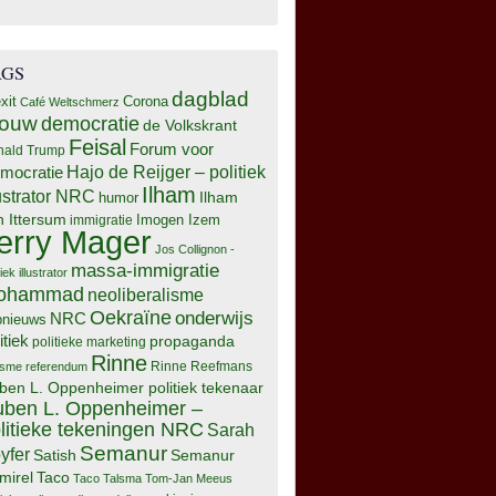
AGS
dagblad
xit
Corona
Café Weltschmerz
rouw
democratie
de Volkskrant
Feisal
Forum voor
nald Trump
Hajo de Reijger – politiek
mocratie
Ilham
lustrator NRC
Ilham
humor
n Ittersum
Imogen Izem
immigratie
erry Mager
Jos Collignon -
massa-immigratie
tiek illustrator
ohammad
neoliberalisme
Oekraïne
onderwijs
NRC
pnieuws
itiek
propaganda
politieke marketing
Rinne
isme
referendum
Rinne Reefmans
ben L. Oppenheimer politiek tekenaar
ben L. Oppenheimer –
litieke tekeningen NRC
Sarah
Semanur
yfer
Semanur
Satish
mirel
Taco
Taco Talsma
Tom-Jan Meeus