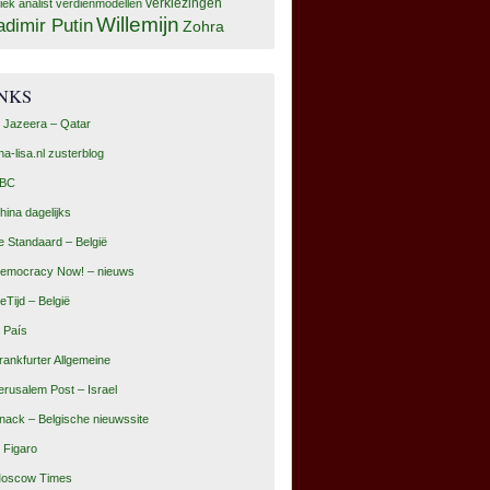
tiek analist
verdienmodellen
verkiezingen
Willemijn
adimir Putin
Zohra
INKS
l Jazeera – Qatar
na-lisa.nl zusterblog
BC
hina dagelijks
e Standaard – België
emocracy Now! – nieuws
eTijd – België
l País
rankfurter Allgemeine
erusalem Post – Israel
nack – Belgische nieuwssite
e Figaro
oscow Times