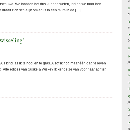
a
rschuwd. We hadden het dus kunnen weten, indien we naar hen
M
 draait zich schielijk om en is in een mum in de […]
a
D
a
R
wisseling’
2
M
‘
j
ls kind las ik te hooi en te gras. Alsof ik nog maar één dag te leven
ug. Alle edities van Suske & Wiske? Ik kende ze van voor naar achter.
‘
e
‘
n
R
j
D
2
P
j