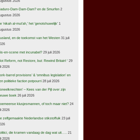
ugustus 2026
aduro-Dam-Dam-Dam? en de Smurfen
2
ugustus 2026
e ‘nikah al-mut’ah,’ het ‘genotshuwelijk’
1
ugustus 2026
usland, en de toekomst van het Westen
31 juli
026
is-en-scene met incunabel?
29 juli 2026
Not Reform, not Restore, but: Rewind Britain! ‘
29
uli 2026
pork-barrel provisions’ & ‘omnibus legislation’ en
en politieke faction potpourri
28 juli 2026
Toneelknechten’ – Kees van der Pijl over zijn
ieuwe boek
26 juli 2026
oemeense klusjesmannen, of toch maar niet?
24
uli 2026
e zelfgemaakte Nederlandse stikstoffuik
23 juli
026
olitici, die kramen vandaag de dag wat uit…..
21
uli 2026