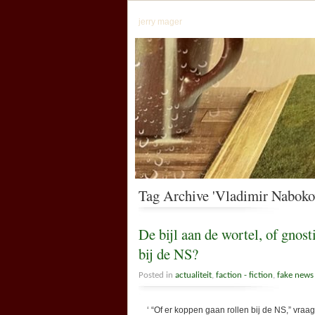
jerry mager
Tag Archive 'Vladimir Naboko
De bijl aan de wortel, of gnost
bij de NS?
Posted in
actualiteit
,
faction - fiction
,
fake news
‘ “Of er koppen gaan rollen bij de NS,” vraag