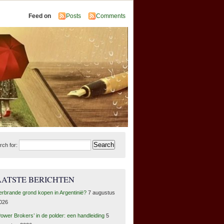
Feed on
Posts
Comments
rch for:
AATSTE BERICHTEN
erbrande grond kopen in Argentinië?
7 augustus
026
Power Brokers’ in de polder: een handleiding
5