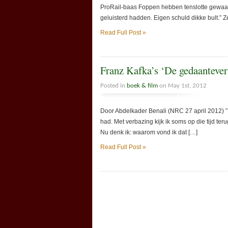
ProRail-baas Foppen hebben tenslotte gewaa
geluisterd hadden. Eigen schuld dikke bult.” Ze
Read Full Post »
Franz Kafka’s ‘De gedaantever
Posted in
boek & film
on May 1st, 2012
Door Abdelkader Benali (NRC 27 april 2012) ” A
had. Met verbazing kijk ik soms op die tijd ter
Nu denk ik: waarom vond ik dat […]
Read Full Post »