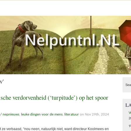
v'
Sea
ische verdorvenheid (‘turpitude’) op het spoor
L
V
 / nepnieuws
,
leuke dingen voor de mens
,
literatuur
on Nov 29th, 2024
2
‘
t ze verbaasd, “nou neen, natuurlijk niet, want directeur Koolmees en