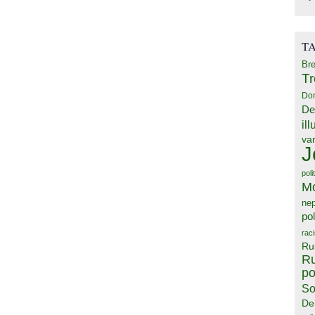
T
Bre
T
Do
De
il
va
J
poli
M
ne
pol
rac
Ru
Ru
po
So
De