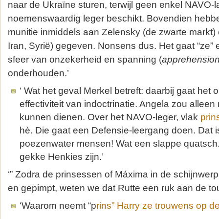
naar de Ukraïne sturen, terwijl geen enkel NAVO-
noemenswaardig leger beschikt. Bovendien hebben
munitie inmiddels aan Zelensky (de zwarte markt
Iran, Syrië) gegeven. Nonsens dus. Het gaat “ze
sfeer van onzekerheid en spanning (
apprehensio
onderhouden.’
‘ Wat het geval Merkel betreft: daarbij gaat het
effectiviteit van indoctrinatie. Angela zou allee
kunnen dienen. Over het NAVO-leger, vlak
prin
hè. Die gaat een Defensie-leergang doen. Dat 
poezenwater mensen! Wat een slappe quatsch. Al
gekke Henkies zijn.’
‘” Zodra de prinsessen of Máxima in de schijnwer
en gepimpt, weten we dat Rutte een ruk aan de to
‘Waarom neemt “p
rins” Harry ze trouwens op de