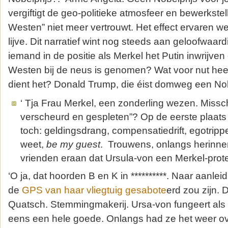
vergiftigt de geo-politieke atmosfeer en bewerkstell
Westen” niet meer vertrouwt. Het effect ervaren w
lijve. Dit narratief wint nog steeds aan geloofwaa
iemand in de positie als Merkel het Putin inwrijven 
Westen bij de neus is genomen? Wat voor nut heef
dient het? Donald Trump, die éist domweg een Nobe
‘ Tja Frau Merkel, een zonderling wezen. Misschi
verscheurd en gespleten”? Op de eerste plaats 
toch: geldingsdrang, compensatiedrift, egotrippe
weet,
be my guest
. Trouwens, onlangs herinne
vrienden eraan dat Ursula-von een Merkel-prote
‘O ja, dat hoorden B en K in **********. Naar aanlei
de
GPS van haar vliegtuig gesabote
erd zou zijn. 
Quatsch. Stemmingmakerij. Ursa-von fungeert als 
eens een hele goede. Onlangs had ze het weer o