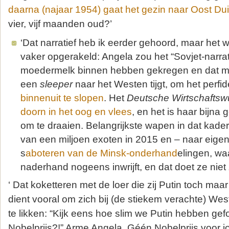
daarna (najaar 1954) gaat het gezin naar Oost Dui
vier, vijf maanden oud?’
‘Dat narratief heb ik eerder gehoord, maar het wo
vaker opgerakeld: Angela zou het “Sovjet-narrat
moedermelk binnen hebben gekregen en dat ma
een
sleeper
naar het Westen tijgt, om het perfi
binnenuit te slopen
. Het
Deutsche Wirtschaftsw
doorn in het oog en vlees
, en het is haar bijna
om te draaien. Belangrijkste wapen in dat kader
van een miljoen exoten in 2015 en – naar eige
s
aboteren van de Minsk-onderhand
elingen, waa
naderhand nogeens inwrijft, en dat doet ze niet
‘ Dat koketteren met de loer die zij Putin toch maa
dient vooral om zich bij (de stiekem verachte) We
te likken: “Kijk eens hoe slim we Putin hebben gef
Nobelprijs?!” Arme Angela. Géén Nobelprijs voor j