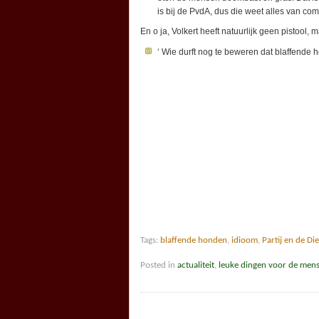
is bij de PvdA, dus die weet alles van c
En o ja, Volkert heeft natuurlijk geen pistool, 
‘ Wie durft nog te beweren dat blaffende h
Tags:
blaffende honden
,
idioom
,
Partij en de Di
Posted in
actualiteit
,
leuke dingen voor de men