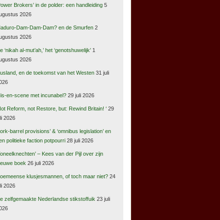
Power Brokers’ in de polder: een handleiding
5
ugustus 2026
aduro-Dam-Dam-Dam? en de Smurfen
2
ugustus 2026
e ‘nikah al-mut’ah,’ het ‘genotshuwelijk’
1
ugustus 2026
usland, en de toekomst van het Westen
31 juli
026
is-en-scene met incunabel?
29 juli 2026
Not Reform, not Restore, but: Rewind Britain! ‘
29
uli 2026
pork-barrel provisions’ & ‘omnibus legislation’ en
en politieke faction potpourri
28 juli 2026
Toneelknechten’ – Kees van der Pijl over zijn
ieuwe boek
26 juli 2026
oemeense klusjesmannen, of toch maar niet?
24
uli 2026
e zelfgemaakte Nederlandse stikstoffuik
23 juli
026