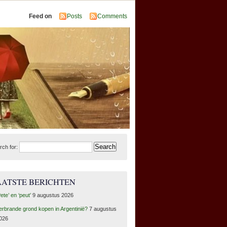
Feed on
Posts
Comments
rch for:
AATSTE BERICHTEN
Pete’ en ‘peut’
9 augustus 2026
erbrande grond kopen in Argentinië?
7 augustus
026