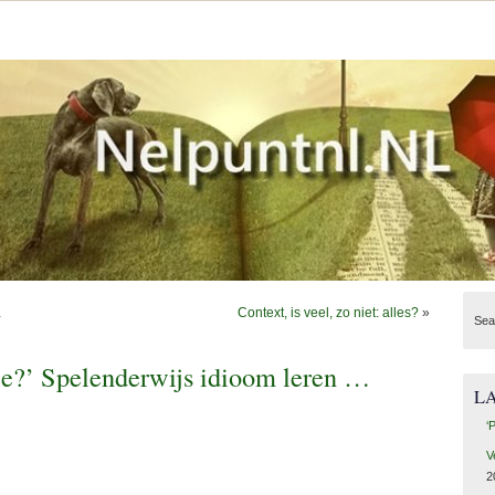
…
Context, is veel, zo niet: alles?
»
Sea
ee?’ Spelenderwijs idioom leren …
L
‘
V
2