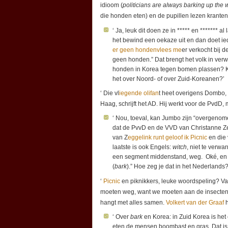
idioom (
politicians are always barking up the 
die honden eten) en de pupillen lezen kranten
‘ Ja, leuk dit doen ze in ***** en ******* 
het bewind een oekaze uit en dan doet ie
er geen hondenvlees me
er verkocht bij 
geen honden.” Dat brengt het volk in ver
honden in Korea tegen bomen plassen? 
het over Noord- of over Zuid-Koreanen?’
‘ Die vl
iegende olifan
t heet overigens Dombo,
Haag, schrijft het AD. Hij werkt voor de PvdD, 
‘ Nou, toeval, kan Jumbo zijn “overgeno
dat de PvvD en de VVD van Christanne Zeg
van Z
eggelink runt geloof ik Picnic
en die 
laatste is ook Engels:
witch
, niet te verwa
een segment middenstand, weg. Oké, en
(
bark
).” Hoe zeg je dat in het Nederlands
‘
Picnic
en piknikkers, leuke woordspeling? Va
moeten weg, want we moeten aan de insecten en
hangt met alles samen.
Volkert van der Graaf
h
‘ Over
bark
en Korea: in Zuid Korea is het
eten de mensen boombast en gras. Dat i