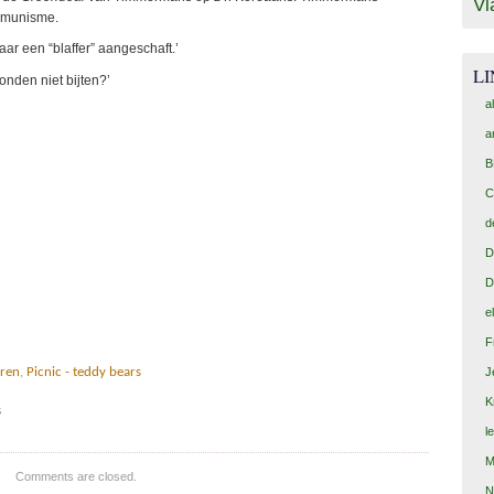
Vl
ommunisme.
maar een “blaffer” aangeschaft.’
L
onden niet bijten?’
a
a
B
C
d
D
D
e
F
J
eren
,
Picnic - teddy bears
K
s
l
M
Comments are closed.
N