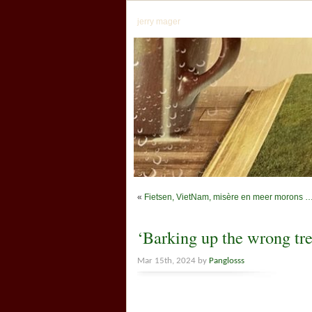
jerry mager
«
Fietsen, VietNam, misère en meer morons 
‘Barking up the wrong tr
Mar 15th, 2024 by
Panglosss