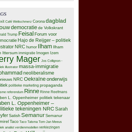
AGS
dagblad
xit
Corona
Café Weltschmerz
rouw
democratie
de Volkskrant
Feisal
Forum voor
nald Trump
Hajo de Reijger – politiek
mocratie
Ilham
lustrator NRC
Ilham
humor
n Ittersum
Imogen Izem
immigratie
erry Mager
Jos Collignon -
massa-immigratie
tiek illustrator
ohammad
neoliberalisme
Oekraïne
onderwijs
NRC
pnieuws
itiek
propaganda
politieke marketing
Rinne
isme
referendum
Rinne Reefmans
ben L. Oppenheimer politiek tekenaar
ben L. Oppenheimer –
litieke tekeningen NRC
Sarah
Semanur
yfer
Semanur
Satish
mirel
Taco
Taco Talsma
Tom-Jan Meeus
tiek analist
verdienmodellen
verkiezingen