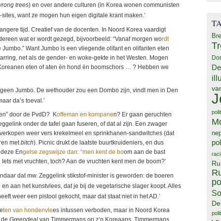
wrong trees
) en over andere culturen (in Korea wonen communisten
-sites, want ze mogen hun eigen digitale krant maken.’
T
al langere tijd. Creatief van de docenten. In Noord Korea vaardigt
Bre
dereen wat er wordt gezegd, bijvoorbeeld: “Vanaf morgen wo
rdt
T
de Jumbo.” Want Jumbo is een vliegende olifant en olifanten eten
warring, net als de gender- en woke-gekte in het Westen. Mogen
Do
Koreanen eten of aten èn hond èn boomschors … ? Hebben we
De
il
va
 geen Jumbo. De wethouder zou een Dombo zijn, vindt men in Den
J
maar da’s toeval.’
poli
men” door de PvdD? K
offeman en kompane
n? Er gaan geruchten
M
gelink onder de tafel gaan fuseren, of dat al zijn. Een zwager
ne
verkopen weer vers krekelmeel en sprinkhanen-sandwitches (dat
pol
rren met
bitch
). Picnic drukt de laatste buurtkruideniers, en dus
 deze En
gelse zegswijze dan: “men kent de bo
om aan de bast
rac
? Iets met vruchten, toch? Aan de vruchten kent men de boom?’
Ru
Ru
ndaar dat mw. Zeggelink stikstof-minister is geworden: de boeren
po
 aan het kunstvlees, dat je bij de vegetarische slager koopt. Alles
So
eeft weer een pistool gekocht, maar dat staat niet in het AD.’
De
 e
ten van hondenvle
es intussen verboden, maar in Noord Korea
poli
s de
Greendeal
van Timmermans op z’n Koreaans. Timmermans