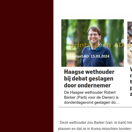
‘ Deze wethouder zou Barker (van:
to bark
) he
plassen en dat ze in Korea misschien honden e