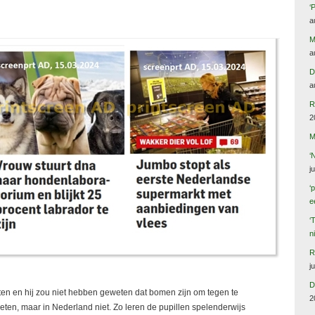
‘
a
M
a
D
a
R
2
M
‘
j
‘
e
‘
n
R
j
D
ten en hij zou niet hebben geweten dat bomen zijn om tegen te
2
ten, maar in Nederland niet. Zo leren de pupillen spelenderwijs