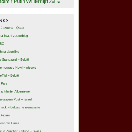
Willemijn
adimir Putin
Zohra
INKS
l Jazeera – Qatar
na-lisa.nl zusterblog
BC
hina dagelijks
e Standaard – België
emocracy Now! – nieuws
eTijd – België
l País
rankfurter Allgemeine
erusalem Post – Israel
nack – Belgische nieuwssite
e Figaro
oscow Times
eue Zürcher Zeitung – Swiss