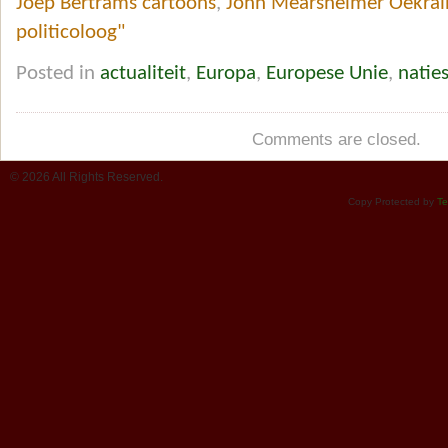
Joep Bertrams cartoons
,
John Mearsheimer Oekraï
politicoloog"
Posted in
actualiteit
,
Europa
,
Europese Unie
,
natie
Comments are closed.
© 2026 All Rights Reserved.
Copy Protected by
Te