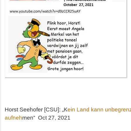
Horst Seehofer [CSU]: „K
ein Land kann unbegren
aufneh
men“ Oct 27, 2021