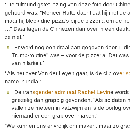
‘ De “uitbundigste” lezing van deze foto door Chin
gehoord was: “Meneer Rutte dacht dat hij met de 
maar hij bleek drie pizza’s bij de pizzeria om de 
…” Daar lagen de Chinezen dan over in een deuk,
ze niet.’
‘ Er werd nog een draai aan gegeven door T, die
Trump-routine” was – voor de pizzeria. Dat was
van hilariteit.’
‘ Als het over Von der Leyen gaat, is de clip ov
er s
name in India.’
‘ De tran
sgender admiraal Rachel Levin
e wordt
griezelig dan grappig gevonden. “Als soldaten 
vallen ze meteen in katzwijm en is de oorlog o
niemand er een grap over maken.’
“We kunnen ons er vrolijk om maken, maar zo grappi