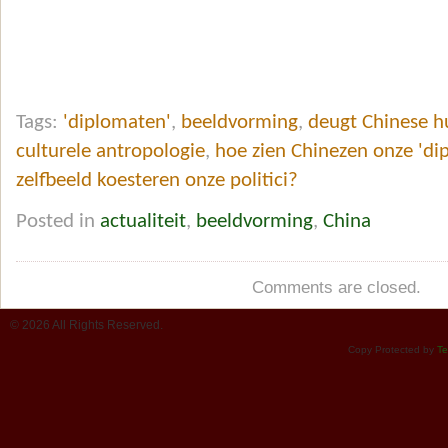
Tags:
'diplomaten'
,
beeldvorming
,
deugt Chinese 
culturele antropologie
,
hoe zien Chinezen onze 'di
zelfbeeld koesteren onze politici?
Posted in
actualiteit
,
beeldvorming
,
China
Comments are closed.
© 2026 All Rights Reserved.
Copy Protected by
Te