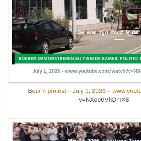
B
oer’n protest – July 1, 2026 – www.yout
v=NXoe0VhDmX8