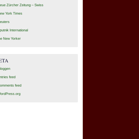
eue Zürcher Zeitung – Swiss
ew York Times
euters
putnik International
he New Yorker
ETA
nloggen
ntries feed
omments feed
ordPress.org