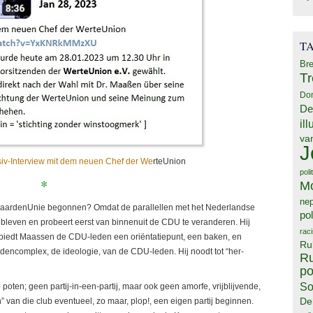
T
Bre
T
Do
De
il
va
J
siv-Interview mit dem neuen Chef der We
rteUnion
poli
*
M
ne
aardenUnie begonnen? Omdat de parallellen met het Nederlandse
pol
ebleven en probeert eerst van binnenuit de CDU te veranderen. Hij
rac
 biedt Maassen de CDU-leden een oriëntatiepunt, een baken, en
Ru
rdencomplex, de ideologie, van de CDU-leden. Hij noodt tot “her-
Ru
po
So
en; geen partij-in-een-partij, maar ook geen amorfe, vrijblijvende,
De
” van die club eventueel, zo maar, plop!, een eigen partij beginnen.