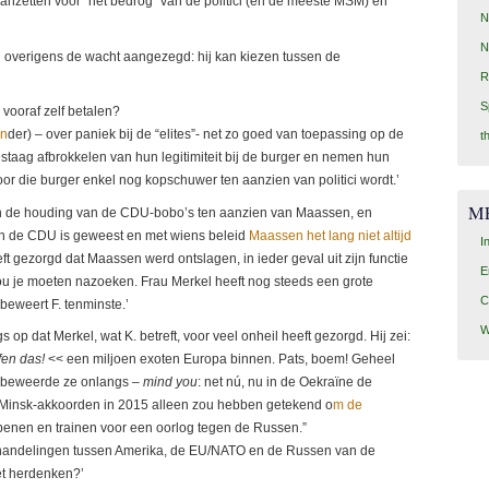
aanzetten voor “het bedrog” van de politici (en de meeste MSM) en
N
N
erigens de wacht aangezegd: hij kan kiezen tussen de
R
S
vooraf zelf betalen?
on
der) – over paniek bij de “elites”- net zo goed van toepassing op de
t
 gestaag afbrokkelen van hun legitimiteit bij de burger en nemen hun
or die burger enkel nog kopschuwer ten aanzien van politici wordt.’
M
n de houding van de CDU-bobo’s ten aanzien van Maassen, en
van de CDU is geweest en met wiens beleid
Maassen het lang niet altijd
I
eft gezorgd dat Maassen werd ontslagen, in ieder geval uit zijn functie
E
 zou je moeten nazoeken. Frau Merkel heeft nog steeds een grote
C
 beweert F. tenminste.’
W
 op dat Merkel, wat K. betreft, voor veel onheil heeft gezorgd. Hij zei:
fen das!
<< een miljoen exoten Europa binnen. Pats, boem! Geheel
, beweerde ze onlangs –
mind you
: net nú, nu in de Oekraïne de
e Minsk-akkoorden in 2015 alleen zou hebben getekend o
m de
penen en trainen voor een oorlog tegen de Russen.”
erhandelingen tussen Amerika, de EU/NATO en de Russen van de
et herdenken?’