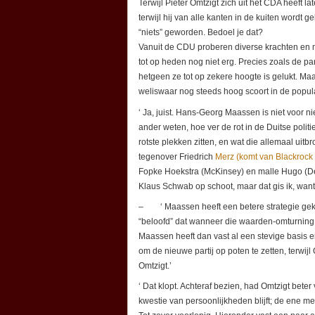
Terwijl Pieter Omtzigt zich uit het CDA heeft 
terwijl hij van alle kanten in de kuiten wordt
“niets” geworden. Bedoel je dat?
Vanuit de CDU proberen diverse krachten en m
tot op heden nog niet erg. Precies zoals de p
hetgeen ze tot op zekere hoogte is gelukt. Maas
weliswaar nog steeds hoog scoort in de popular
‘ Ja, juist. Hans-Georg Maassen is niet voor n
ander weten, hoe ver de rot in de Duitse poli
rotste plekken zitten, en wat die allemaal u
tegenover Friedrich
Merz (komt van Blackrock
Fopke Hoekstra (McKinsey) en malle Hugo (De J
Klaus Schwab op schoot, maar dat gis ik, want d
– ‘ Maassen heeft een betere strategie geko
“beloofd” dat wanneer die waarden-omturning b
Maassen heeft dan vast al een stevige basis
om de nieuwe partij op poten te zetten, terwijl
Omtzigt.’
‘ Dat klopt. Achteraf bezien, had Omtzigt bet
kwestie van persoonlijkheden blijft; de ene me