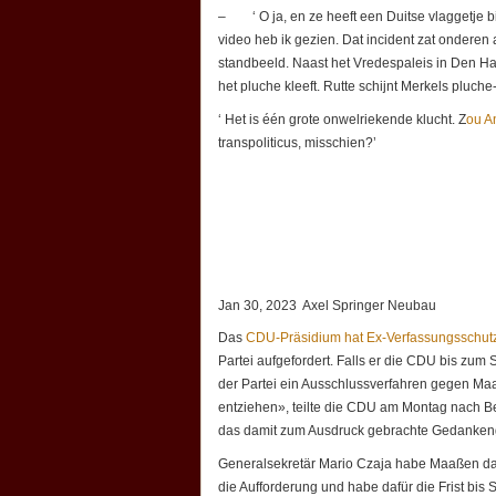
– ‘ O ja, en ze heeft een Duitse vlaggetje bi
video heb ik gezien. Dat incident zat ondere
standbeeld. Naast het Vredespaleis in Den Haag
het pluche kleeft. Rutte schijnt Merkels pluche
‘ Het is één grote onwelriekende klucht. Z
ou A
transpoliticus, misschien?’
Jan 30, 2023 Axel Springer Neubau
Das
CDU-Präsidium hat Ex-Verfassungsschut
Partei aufgefordert. Falls er die CDU bis zum 
der Partei ein Ausschlussverfahren gegen Maaß
entziehen», teilte die CDU am Montag nach B
das damit zum Ausdruck gebrachte Gedankengut 
Generalsekretär Mario Czaja habe Maaßen dahe
die Aufforderung und habe dafür die Frist bis 