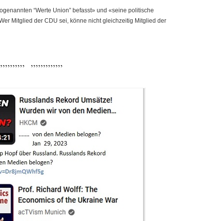
ogenannten “Werte Union” befasst» und «seine politische
er Mitglied der CDU sei, könne nicht gleichzeitig Mitglied der
,,,,,,,,,, ,,,,,,,,,,,,,