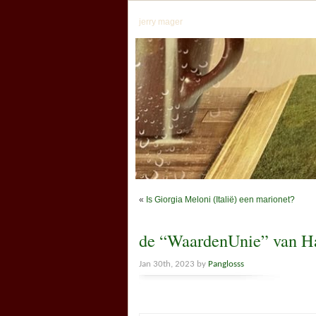
jerry mager
«
Is Giorgia Meloni (Italië) een marionet?
de “WaardenUnie” van H
Jan 30th, 2023 by
Panglosss