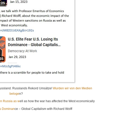
ussland. Russlands Rekord Umsätze!
Wurden wir von den Medien
beloge
n?
on Russia as w
ell as how the war has affected the West economically
Its Dominan
ce – Global Capitalism with Richard Wolff