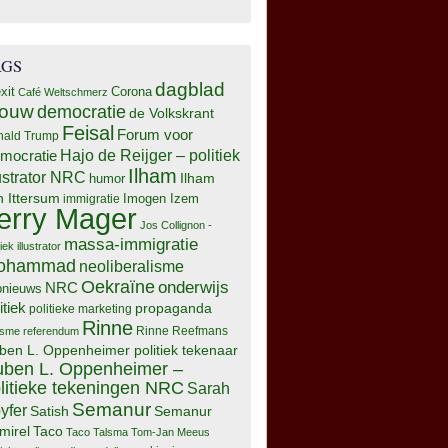
AGS
dagblad
xit
Corona
Café Weltschmerz
rouw
democratie
de Volkskrant
Feisal
Forum voor
nald Trump
Hajo de Reijger – politiek
mocratie
Ilham
lustrator NRC
Ilham
humor
n Ittersum
Imogen Izem
immigratie
erry Mager
Jos Collignon -
massa-immigratie
tiek illustrator
ohammad
neoliberalisme
Oekraïne
onderwijs
NRC
pnieuws
itiek
propaganda
politieke marketing
Rinne
isme
referendum
Rinne Reefmans
ben L. Oppenheimer politiek tekenaar
ben L. Oppenheimer –
litieke tekeningen NRC
Sarah
Semanur
yfer
Semanur
Satish
mirel
Taco
Taco Talsma
Tom-Jan Meeus