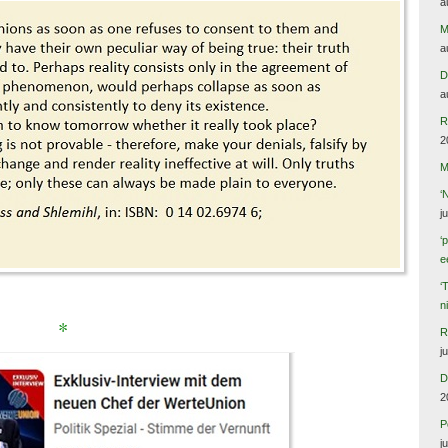
a
M
a
D
a
R
2
M
‘
j
‘
e
‘
n
*
R
j
D
2
P
j