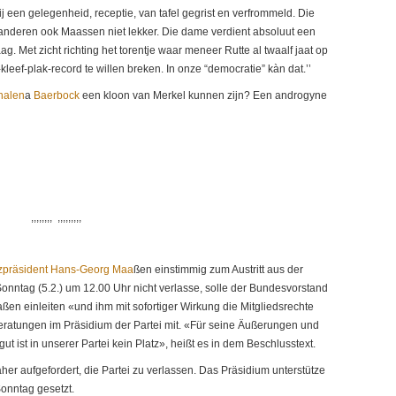
j een gelegenheid, receptie, van tafel gegrist en verfrommeld. Die
n anderen ook Maassen niet lekker. Die dame verdient absoluut een
. Met zicht richting het torentje waar meneer Rutte al twaalf jaat op
-kleef-plak-record te willen breken. In onze “democratie” kàn dat.’’
nalen
a
Baerbock
een kloon van Merkel kunnen zijn? Een androgyne
,,,,,,,, ,,,,,,,,,
zpräsident Hans-Georg Maa
ßen einstimmig zum Austritt aus der
Sonntag (5.2.) um 12.00 Uhr nicht verlasse, solle der Bundesvorstand
en einleiten «und ihm mit sofortiger Wirkung die Mitgliedsrechte
eratungen im Präsidium der Partei mit. «Für seine Äußerungen und
ist in unserer Partei kein Platz», heißt es in dem Beschlusstext.
r aufgefordert, die Partei zu verlassen. Das Präsidium unterstütze
Sonntag gesetzt.