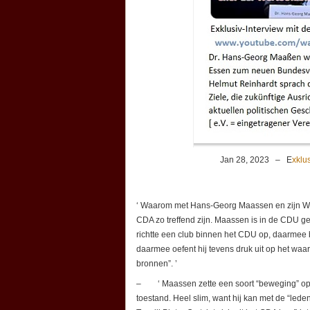
Jan 28, 2023 – E
xklu
‘ Waarom met Hans-Georg Maassen en zijn W
CDA zo treffend zijn. Maassen is in de CDU g
richtte een club binnen het CDU op, daarmee
daarmee oefent hij tevens druk uit op het waa
bronnen”. ’
– ‘ Maassen zette een soort “beweging” op pot
toestand. Heel slim, want hij kan met de “leden