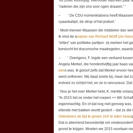
Tot zover voorlopig. Hieronder vast een paar 
“raderen die zijn ons voor ogen draaien.” ’
– ‘ De CDU-nomenklatoera heeft Maassen ov
cyaankalipil, de strop of het pistool.’
‘ Moet meneer Maassen die middelen dan wel 
Ik vind de a
nalyse van Richard Wolff (zie hier
“elites” van politieke partijen: zij merken het
toevlucht tot draconische maatregelen, waardo
– ‘ Overigens, F. legde een verband tusse
Angela Merkel, die honderdvijftig jaar baas 
een
s was. Ik geloof zelfs dat Merkel ervoor he
werd ontheven. Mij staat zoiets bij, maar dat
invloed zo schijnt het, en ze is rancuneus. Dat
‘ Nou je het over Merkel hebt, K. merkte onlangs
“In 2015 liet ze onder het roepen >>
Wir Schaf
eigenmachtig. En of dat nog niet genoeg was
ellende met bakken wordt gestort – dat ze di
Oekraïners de tijd te geven zich te laten bewa
Dat is allerminst bevorderlijk om vredesond
grond te krijgen. Moeten we 2015 voortaan ni