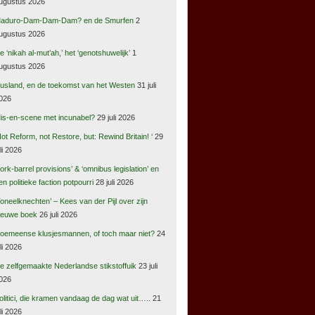
ugustus 2026
aduro-Dam-Dam-Dam? en de Smurfen
2
ugustus 2026
e ‘nikah al-mut’ah,’ het ‘genotshuwelijk’
1
ugustus 2026
usland, en de toekomst van het Westen
31 juli
026
is-en-scene met incunabel?
29 juli 2026
Not Reform, not Restore, but: Rewind Britain! ‘
29
uli 2026
pork-barrel provisions’ & ‘omnibus legislation’ en
en politieke faction potpourri
28 juli 2026
Toneelknechten’ – Kees van der Pijl over zijn
ieuwe boek
26 juli 2026
oemeense klusjesmannen, of toch maar niet?
24
uli 2026
e zelfgemaakte Nederlandse stikstoffuik
23 juli
026
olitici, die kramen vandaag de dag wat uit…..
21
uli 2026