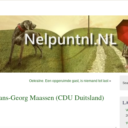
Oekraïne. Een opgeruimde gast, is niemand tot last
»
Sea
ans-Georg Maassen (CDU Duitsland)
L
V
2
‘