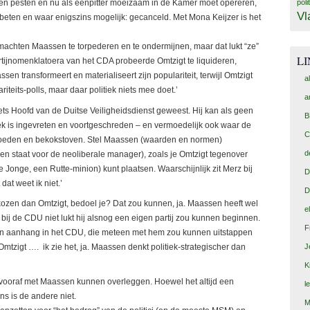
poli
laten pesten en nu als eenpitter moeizaam in de Kamer moet opereren,
Vl
 gebeten en waar enigszins mogelijk: gecanceld. Met Mona Keijzer is het
achten Maassen te torpederen en te ondermijnen, maar dat lukt “ze”
L
artijnomenklatoera van het CDA probeerde Omtzigt te liquideren,
sen transformeert en materialiseert zijn populariteit, terwijl Omtzigt
a
iteits-polls, maar daar politiek niets mee doet.’
a
iets Hoofd van de Duitse Veiligheidsdienst geweest. Hij kan als geen
B
tiek is ingevreten en voortgeschreden – en vermoedelijk ook waar de
C
itbroeden en bekokstoven. Stel Maassen (waarden en normen)
d
en staat voor de neoliberale manager), zoals je Omtzigt tegenover
onge, een Rutte-minion) kunt plaatsen. Waarschijnlijk zit Merz bij
D
at weet ik niet.’
D
zen dan Omtzigt, bedoel je? Dat zou kunnen, ja. Maassen heeft wel
e
ij de CDU niet lukt hij alsnog een eigen partij zou kunnen beginnen.
F
 en aanhang in het CDU, die meteen met hem zou kunnen uitstappen
 Omtzigt …. ik zie het, ja. Maassen denkt politiek-strategischer dan
J
K
er vooraf met Maassen kunnen overleggen. Hoewel het altijd een
l
ns is de andere niet.
M