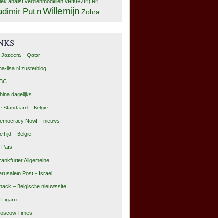
tiek analist
verdienmodellen
verkiezingen
Willemijn
adimir Putin
Zohra
INKS
l Jazeera – Qatar
na-lisa.nl zusterblog
BC
hina dagelijks
e Standaard – België
emocracy Now! – nieuws
eTijd – België
l País
rankfurter Allgemeine
erusalem Post – Israel
nack – Belgische nieuwssite
e Figaro
oscow Times