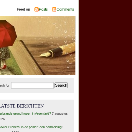
Feed on
Posts
Comments
rch for:
AATSTE BERICHTEN
erbrande grond kopen in Argentinië?
7 augustus
026
Power Brokers’ in de polder: een handleiding
5