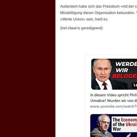
Außerdem habe sich das Präsidium «mit der s
Missbilligung dieser Organisation bekundet». W
«Werte Union» sein, hieß es.
(het citaat is geredigeerd)