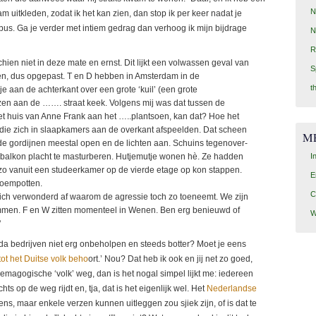
N
aam uitkleden, zodat ik het kan zien, dan stop ik per keer nadat je
de bus. Ga je verder met intiem gedrag dan verhoog ik mijn bijdrage
N
R
hien niet in deze mate en ernst. Dit lijkt een volwassen geval van
S
en, dus opgepast. T en D hebben in Amsterdam in de
t
e aan de achterkant over een grote ‘kuil’ (een grote
zen aan de ……. straat keek. Volgens mij was dat tussen de
het huis van Anne Frank aan het …..plantsoen, kan dat? Hoe het
n die zich in slaapkamers aan de overkant afspeelden. Dat scheen
M
 de gordijnen meestal open en de lichten aan. Schuins tegenover-
I
balkon placht te masturberen. Hutjemutje wonen hè. Ze hadden
 zo vanuit een studeerkamer op de vierde etage op kon stappen.
E
loempotten.
C
zich verwonderd af waarom de agressie toch zo toeneemt. We zijn
en. F en W zitten momenteel in Wenen. Ben erg benieuwd of
W
‘
da bedrijven niet erg onbeholpen en steeds botter? Moet je eens
ot het Duitse volk beho
ort.’ Nou? Dat heb ik ook en jij net zo goed,
emagogische ‘volk’ weg, dan is het nogal simpel lijkt me: iedereen
ts op de weg rijdt en, tja, dat is het eigenlijk wel. Het
Nederlandse
ens, maar enkele verzen kunnen uitleggen zou sjiek zijn, of is dat te