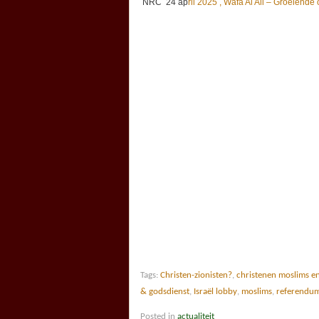
NRC 24 ap
ril 2025 , Wafa Al Ali – Groeiende
Tags:
Christen-zionisten?
,
christenen moslims e
& godsdienst
,
Israël lobby
,
moslims
,
referendu
Posted in
actualiteit