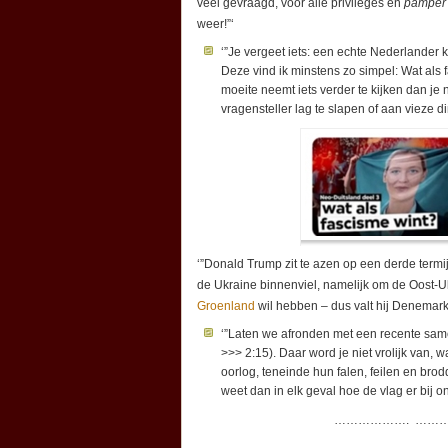
veel gevraagd, voor alle privileges en
pamper
weer!”‘
‘”Je vergeet iets: een echte Nederlander
Deze vind ik minstens zo simpel: Wat als f
moeite neemt iets verder te kijken dan je n
vragensteller lag te slapen of aan vieze d
‘”Donald Trump zit te azen op een derde termij
de Ukraine binnenviel, namelijk om de Oost-U
Groenland
wil hebben – dus valt hij Denemark
‘”Laten we afronden met een recente sa
>>> 2:15). Daar word je niet vrolijk van
oorlog, teneinde hun falen, feilen en br
weet dan in elk geval hoe de vlag er bij on
………………. ……