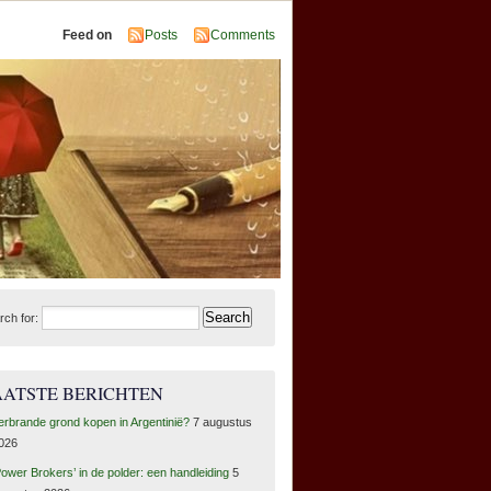
Feed on
Posts
Comments
rch for:
AATSTE BERICHTEN
erbrande grond kopen in Argentinië?
7 augustus
026
Power Brokers’ in de polder: een handleiding
5