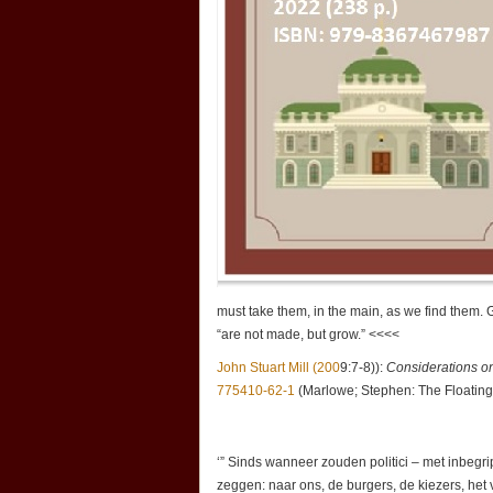
must take them, in the main, as we find them
“are not made, but grow.” <<<<
John Stuart Mill (200
9:7-8)):
Considerations o
775410-62-1
(Marlowe; Stephen: The Floating 
‘” Sinds wanneer zouden politici – met inbegr
zeggen: naar ons, de burgers, de kiezers, het