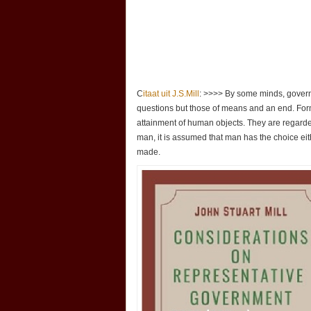
C
itaat uit J.S.Mill
: >>>> By some minds, governme
questions but those of means and an end. Form
attainment of human objects. They are regarde
man, it is assumed that man has the choice eit
made.