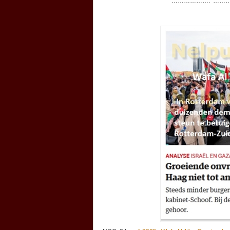
………………. ……