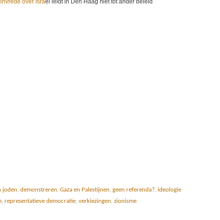
 onvrede over Isra
ël leidt in Den Haag niet tot ander beleid
n joden
,
demonstreren
,
Gaza en Palestijnen
,
geen referenda?
,
ideologie
m
,
representatieve democratie
,
verkiezingen
,
zionisme