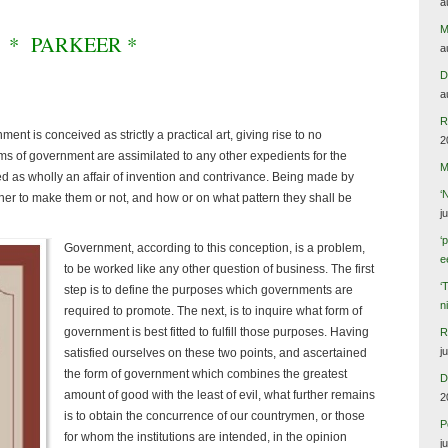
a
M
* PARKEER *
a
D
a
R
nt is conceived as strictly a practical art, giving rise to no
2
s of government are assimilated to any other expedients for the
M
d as wholly an affair of invention and contrivance. Being made by
‘
her to make them or not, and how or on what pattern they shall be
j
‘
Government, according to this conception, is a problem,
e
to be worked like any other question of business. The first
‘
step is to define the purposes which governments are
n
required to promote. The next, is to inquire what form of
government is best fitted to fulfill those purposes. Having
R
j
satisfied ourselves on these two points, and ascertained
the form of government which combines the greatest
D
amount of good with the least of evil, what further remains
2
is to obtain the concurrence of our countrymen, or those
P
for whom the institutions are intended, in the opinion
j