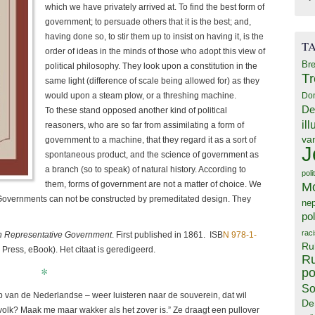
which we have privately arrived at. To find the best form of
government; to persuade others that it is the best; and,
having done so, to stir them up to insist on having it, is the
T
order of ideas in the minds of those who adopt this view of
Bre
political philosophy. They look upon a constitution in the
T
same light (difference of scale being allowed for) as they
Do
would upon a steam plow, or a threshing machine.
De
To these stand opposed another kind of political
il
reasoners, who are so far from assimilating a form of
va
government to a machine, that they regard it as a sort of
J
spontaneous product, and the science of government as
a branch (so to speak) of natural history. According to
poli
M
them, forms of government are not a matter of choice. We
. Governments can not be constructed by premeditated design. They
ne
pol
rac
n Representative Government
. First published in 1861. ISB
N 978-1-
Ru
Press, eBook). Het citaat is geredigeerd.
Ru
*
po
So
ip van de Nederlandse – weer luisteren naar de souverein, dat wil
De
 volk? Maak me maar wakker als het zover is.” Ze draagt een pullover