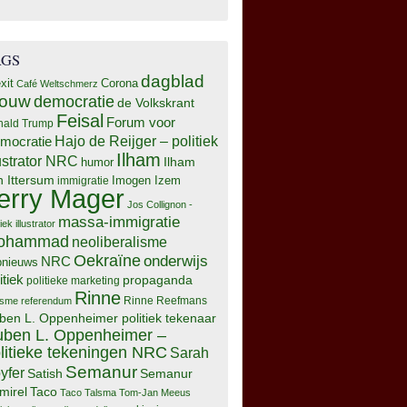
AGS
dagblad
xit
Corona
Café Weltschmerz
rouw
democratie
de Volkskrant
Feisal
Forum voor
nald Trump
Hajo de Reijger – politiek
mocratie
Ilham
lustrator NRC
Ilham
humor
n Ittersum
Imogen Izem
immigratie
erry Mager
Jos Collignon -
massa-immigratie
tiek illustrator
ohammad
neoliberalisme
Oekraïne
onderwijs
NRC
pnieuws
itiek
propaganda
politieke marketing
Rinne
isme
referendum
Rinne Reefmans
ben L. Oppenheimer politiek tekenaar
ben L. Oppenheimer –
litieke tekeningen NRC
Sarah
Semanur
yfer
Semanur
Satish
mirel
Taco
Taco Talsma
Tom-Jan Meeus