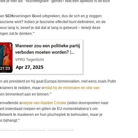
die je hier als ”’vluchtmigrant”’ geniet? Wat een apekool is dit toch
 kan
SCH
eveningen
G
oed uitspreken, dus de
sch
en
g
zeggen.
ascisme wint? Indien je fascisme effectief kunt definiëren, en de
eus lang is, besef je dat dat al lang is gebeurd – terwijl deze
ingen zat te denken.”‘
n als president en hij gaat Europa binnenvallen, niet eens zoals Putin
krainers te redden, maar o
mdat hij de mineralen en olie van
en binnenkort aan en binnen.”‘
menvattende a
nalyse van Alastair Crooke
(video doorspoelen naar
, want inderdaad roepen en gillen de EU-nomenklatoera’s om
oddelwerk te maskeren en hun plucheplek te behouden, maar je
s bijhangt.”‘
…………… ………………….. ………………….