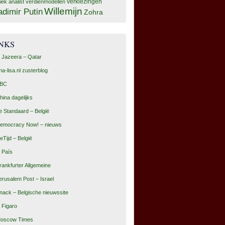
tiek analist
verdienmodellen
verkiezingen
Willemijn
adimir Putin
Zohra
INKS
l Jazeera – Qatar
na-lisa.nl zusterblog
BC
hina dagelijks
e Standaard – België
emocracy Now! – nieuws
eTijd – België
l País
rankfurter Allgemeine
erusalem Post – Israel
nack – Belgische nieuwssite
e Figaro
oscow Times