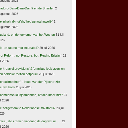
ugustus 2026
aduro-Dam-Dam-Dam? en de Smurfen
2
ugustus 2026
e ‘nikah al-mut’ah,’ het ‘genotshuwelijk’
1
ugustus 2026
usland, en de toekomst van het Westen
31 juli
026
is-en-scene met incunabel?
29 juli 2026
Not Reform, not Restore, but: Rewind Britain! ‘
29
uli 2026
pork-barrel provisions’ & ‘omnibus legislation’ en
en politieke faction potpourri
28 juli 2026
Toneelknechten’ – Kees van der Pijl over zijn
ieuwe boek
26 juli 2026
oemeense klusjesmannen, of toch maar niet?
24
uli 2026
e zelfgemaakte Nederlandse stikstoffuik
23 juli
026
olitici, die kramen vandaag de dag wat uit…..
21
uli 2026