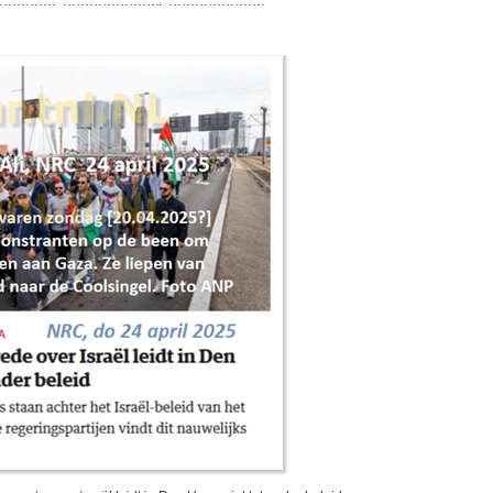
…………… ………………….. ………………….