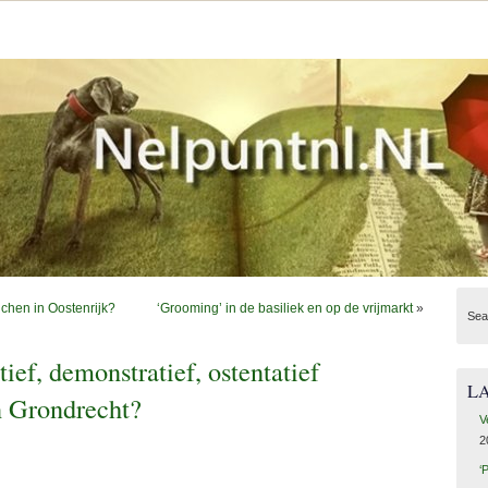
chen in Oostenrijk?
‘Grooming’ in de basiliek en op de vrijmarkt
»
Sea
ief, demonstratief, ostentatief
L
n Grondrecht?
V
2
‘