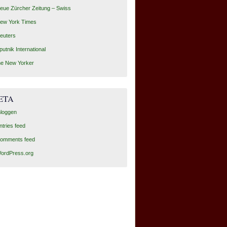
eue Zürcher Zeitung – Swiss
ew York Times
euters
putnik International
he New Yorker
ETA
nloggen
ntries feed
omments feed
ordPress.org