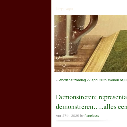
jerry mager
«
Wordt het zondag 27 april 2025 Wenen of jui
Demonstreren: representat
demonstreren…..alles ee
Apr 27th, 2025 by
Panglosss