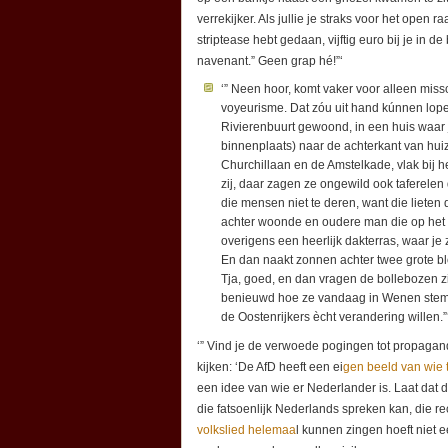
verrekijker. Als jullie je straks voor het open r
striptease hebt gedaan, vijftig euro bij je in 
navenant.” Geen grap hé!”‘
‘” Neen hoor, komt vaker voor alleen missc
voyeurisme. Dat zóu uit hand kúnnen lop
Rivierenbuurt gewoond, in een huis waar j
binnenplaats) naar de achterkant van hui
Churchillaan en de Amstelkade, vlak bij 
zij, daar zagen ze ongewild ook taferele
die mensen niet te deren, want die lieten
achter woonde en oudere man die op het 
overigens een heerlijk dakterras, waar je
En dan naakt zonnen achter twee grote b
Tja, goed, en dan vragen de bollebozen 
benieuwd hoe ze vandaag in Wenen stemm
de Oostenrijkers ècht verandering willen.”
‘” Vind je de verwoede pogingen tot propagan
kijken: ‘De AfD heeft een ei
gen beeld van wie t
een idee van wie er Nederlander is. Laat dat d
die fatsoenlijk Nederlands spreken kan, die rech
volkslied helemaa
l kunnen zingen hoeft niet e