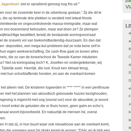
poli
 Jagershuis
‘ ziet er opvallend genoeg nog fris uit.”‘
Vl
 en voor de zoveelste keer in de uitverkoop gedaan.” Zij die dit te
 die op teminste drie plekken is versteld met ietwat frivole
ngelimiteerde en ongecontroleerde massa-immigratie, maar wat
L
illen ons boerenland behouden, maar wat doen ze? Ze plempen
a
ijfelachtige kwalititeit, terwijl de bestaande woningvoorraad
wel de snavels vol van toekomstbestendig-duurzaam. En dan dat
a
en -deposities, een mega-kul-probleem dat ze nota bene zelf in
B
hun eigen werkverschaffing. De cash-flow gaat ze boven alles.
mels, die zo van de toneelschool de Tweede Kamer inkukelen.
C
ika? Net ná koningsdag toch? K, Josefien en ondergetekende, wij
d
Tijdelijk asiel. Heerlijk, die rust. Koud een etmaal terug,
D
 met hun schorblaffende honden, en aan de overkant komen
D
et alleen niet. De kinderen logeerden in **** ***** in een penthouse
e
rmeer met het plannen van akoustisch gebouwde huizen bezighouden,
F
geving is ingericht met oog (vooral oor) voor de akoustiek; je woont
J
e hoort enkel de geluiden die er thuis horen, geen galm en echo’s,
 kanaal woont bijvoorbeeld. En natuurlijk de mensen hè, overal
K
ren.
l
E en H dat zij, in hun buurt waar ook nieuwbouw aan de overkant komt,
M
tten die aanwees waar hij straks kwam te wonen: “Dáár, en ik heb een