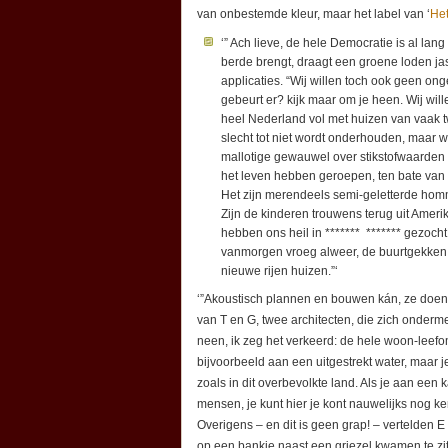
van onbestemde kleur, maar het label van ‘
Het
‘” Ach lieve, de hele Democratie is al lang
berde brengt, draagt een groene loden jas,
applicaties. “Wij willen toch ook geen o
gebeurt er? kijk maar om je heen. Wij w
heel Nederland vol met huizen van vaak tw
slecht tot niet wordt onderhouden, maar 
mallotige gewauwel over stikstofwaarden 
het leven hebben geroepen, ten bate van 
Het zijn merendeels semi-geletterde hom
Zijn de kinderen trouwens terug uit Amer
hebben ons heil in ******* ******* gezocht. 
vanmorgen vroeg alweer, de buurtgekken
nieuwe rijen huizen.”‘
‘”Akoustisch plannen en bouwen kán, ze doen h
van T en G, twee architecten, die zich onde
neen, ik zeg het verkeerd: de hele woon-leefom
bijvoorbeeld aan een uitgestrekt water, maar j
zoals in dit overbevolkte land. Als je aan een
mensen, je kunt hier je kont nauwelijks nog ke
Overigens – en dit is geen grap! – vertelden 
op een bankje naast een griezel kwamen te zi