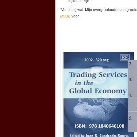
blijken te zijn.’
‘Vertel mij wat. Mijn overgrootouders en grooto
BODE
voor.’