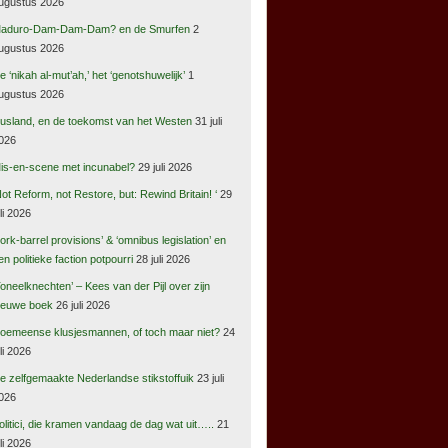
ugustus 2026
aduro-Dam-Dam-Dam? en de Smurfen
2
ugustus 2026
e ‘nikah al-mut’ah,’ het ‘genotshuwelijk’
1
ugustus 2026
usland, en de toekomst van het Westen
31 juli
026
is-en-scene met incunabel?
29 juli 2026
Not Reform, not Restore, but: Rewind Britain! ‘
29
uli 2026
pork-barrel provisions’ & ‘omnibus legislation’ en
en politieke faction potpourri
28 juli 2026
Toneelknechten’ – Kees van der Pijl over zijn
ieuwe boek
26 juli 2026
oemeense klusjesmannen, of toch maar niet?
24
uli 2026
e zelfgemaakte Nederlandse stikstoffuik
23 juli
026
olitici, die kramen vandaag de dag wat uit…..
21
uli 2026