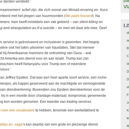
poli
an derden verstrekt.’
Vl
raannemers’ actief zijn, die zich vooral van Mosad-ervaring en -trucs
verteerd met het plegen van huurmoorden (
We paint houses
!
). Na
 Immers: men heeft inmiddels een vak geleerd – van
silent killing
en
L
g-and-strangulation-as-if-a-suicide –
en men wil daar iets mee
.
Geef
a
a
rm
service
is geëvolueerd en inclusiever is geworden. Het begrip
ere ook het laten uitvoeren van liquidaties. Stel dat meneer
B
at hij Amerikaanse mariniers de ontruiming van Gaza – wat
C
icht Amerika een dienst voor en aan Israël. Trump kan zijn
misschien heeft Netanyahu voor Trump een of meerdere
d
rvices
.’
D
van Jeffrey Epstein. Dat was een heel aparte soort service, een niche-
D
e meisjes, als hapjes geserveerd aan de machtigste en vermogendste
e
van dienstverlening. Bovendien zou Epstein dienstverlener voor de
F
 hij in een moeite door chantage-materiaal,
kompromat
, genereerde
 tang kon worden genomen. Een kwestie van
trading services
.
J
g over een vocabulaire
te hebben, teneinde een werkelijkheid te
K
l
trips en -saga
‘s kan daarbij van een grote en plezierige dienst
M