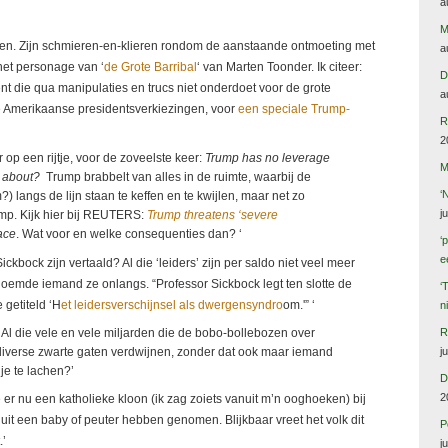
a
M
en. Zijn schmieren-en-klieren rondom de aanstaande ontmoeting met
a
het personage van ‘
de Grote Barribal
‘ van Marten Toonder. Ik citeer:
D
ident die qua manipulaties en trucs niet onderdoet voor de grote
a
de Amerikaanse presidentsverkiezingen, voor
een speciale Trump-
R
2
 op een rijtje, voor de zoveelste keer:
Trump has no leverage
M
g about?
Trump brabbelt van alles in de ruimte, waarbij de
‘
?) langs de lijn staan te keffen en te kwijlen, maar net zo
j
mp. Kijk hier bij REUTERS:
Trump threatens ‘severe
ace
. Wat voor en welke consequenties dan? ‘
‘
e
ckbock zijn vertaald? Al die ‘leiders’ zijn per saldo niet veel meer
noemde iemand ze onlangs. “Professor Sickbock legt ten slotte de
‘
 getiteld ‘H
et leidersverschijnsel als dwergensyndro
om.'” ‘
n
R
. Al die vele en vele miljarden die de bobo-bollebozen over
j
 diverse zwarte gaten verdwijnen, zonder dat ook maar iemand
 je te lachen?’
D
2
 er nu een katholieke kloon (ik zag zoiets vanuit m’n ooghoeken) bij
uit een baby of peuter hebben genomen. Blijkbaar vreet het volk dit
P
.’
j