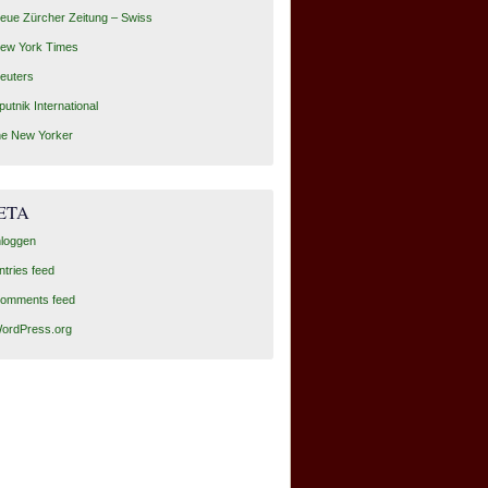
eue Zürcher Zeitung – Swiss
ew York Times
euters
putnik International
he New Yorker
ETA
nloggen
ntries feed
omments feed
ordPress.org