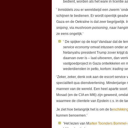
bedient, worden als het ware in licentie a
‘ Inmiddels zou er wereldwijd een zwerm ‘onde
schijnen te bedienen. Er wordt openlijk gead
Gaza en de Oekraïne is dat zeer begrijpelijk.
sniping
, via
mushroom poisoning
, naar
hangin
ze eens ongelijk
.
‘
‘ De spijker op de kop! Vandaar dat de te
service economy
omvat intussen onder and
Netanyahu president Trump zover krijgt d
daarvan over is – laat uitvoeren, dan verr
vastgoedproject in Gaza ontwikkelen en 
wederdiensten in petto, kortom:
trading se
‘Zeker, zeker, denk ook aan de escort service 
specialiteit qua dienstverlening. Minderjarig
mannen van de wereld. Een heel aparte soort 
Mosad (en de CIA en MI6) zijn geweest, omdat
waarmee de clientele van Epstein c.s. in de
Je ziet hoe belangrijk het is om de b
eschikkin
kunnen benoemen.’
‘Het lezen van M
arten Toonders Bommel-s