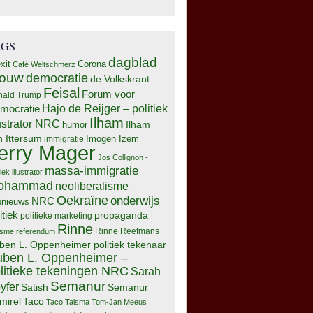
AGS
dagblad
xit
Corona
Café Weltschmerz
rouw
democratie
de Volkskrant
Feisal
Forum voor
nald Trump
Hajo de Reijger – politiek
mocratie
Ilham
lustrator NRC
Ilham
humor
n Ittersum
Imogen Izem
immigratie
erry Mager
Jos Collignon -
massa-immigratie
tiek illustrator
ohammad
neoliberalisme
Oekraïne
onderwijs
NRC
pnieuws
itiek
propaganda
politieke marketing
Rinne
isme
referendum
Rinne Reefmans
ben L. Oppenheimer politiek tekenaar
ben L. Oppenheimer –
litieke tekeningen NRC
Sarah
Semanur
yfer
Semanur
Satish
mirel
Taco
Taco Talsma
Tom-Jan Meeus