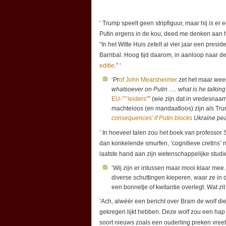
‘ Trump speelt geen stripfiguur, maar hij
is
er e
Putin ergens in de kou, deed me denken aan 
“In het Witte Huis zetelt al vier jaar een pres
Barribal. Hoog tijd daarom, in aanloop naar 
editie
.” ‘
‘Pr
of John Mearsheimer
zet het maar weer
whatsoever on Putin …. what is he talkin
EU-””’leiders”
” (wie zijn dat in vredesnaam
machteloos (en mandaatloos) zijn als Tru
consequences’ if Putin blocks
Ukraine pe
‘ In hoeveel talen zou het boek van professor Si
dan konkelende smurfen, ‘cognitieve cretins’ 
laatste hand aan zijn wetenschappelijke studie
‘Wij zijn er intussen maar mooi klaar mee
diverse schuttingen kieperen, waar ze in
een bonnetje of kwitantie overlegt. Wat zit
‘Ach, alwéér een bericht over Bram de wolf die
gekregen lijkt hebben. Deze wolf zou een hap 
soort nieuws zoals een ouderling preken vreet