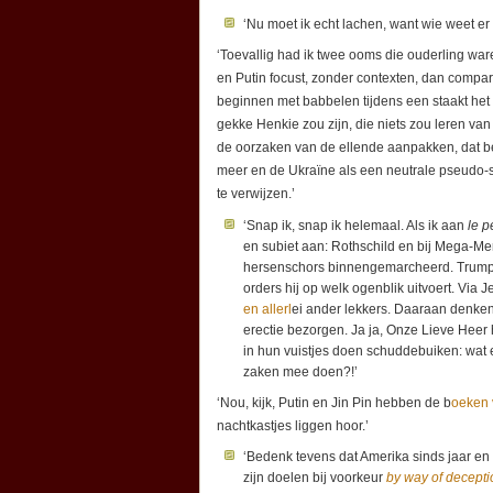
‘Nu moet ik echt lachen, want wie weet er
‘Toevallig had ik twee ooms die ouderling ware
en Putin focust, zonder contexten, dan compart
beginnen met babbelen tijdens een staakt het 
gekke Henkie zou zijn, die niets zou leren van 
de oorzaken van de ellende aanpakken, dat b
meer en de Ukraïne als een neutrale pseudo-st
te verwijzen.’
‘Snap ik, snap ik helemaal. Als ik aan
le pe
en subiet aan: Rothschild en bij Mega-Me
hersenschors binnengemarcheerd. Trump za
orders hij op welk ogenblik uitvoert. Via
en allerl
ei ander lekkers. Daaraan denke
erectie bezorgen. Ja ja, Onze Lieve Heer 
in hun vuistjes doen schuddebuiken: wat e
zaken mee doen?!’
‘Nou, kijk, Putin en Jin Pin hebben de b
oeken 
nachtkastjes liggen hoor.’
‘Bedenk tevens dat Amerika sinds jaar en 
zijn doelen bij voorkeur
by way of decepti