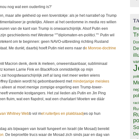
 nou nog wat een ouderling is?’
n, maar alle gekheid op een toverstokje: als je het narratief op Trump
T
imentaliseer je grotelijks. Alleen al het oerdomme in
media res
willen
Bre
vuren van de kant van Trump is onwaarschijnlijk. Alsof Putin een
T
zijn geschiedenis met Westerse “””diplomaten-en-politici.””‘ Putin wil
etekent om te beginnen: geen NAVO-uitbreiding richting Rusland
Do
De
aat. Me dunkt, daarbij hoeft Putin niet eens naar d
e Monroe-doctrine
il
va
tit
Macron denk, denk ik meteen, onweerstaanbaar, subliminaal
J
rz komen Larrie Fink en BlackRock onmiddellijk op mijn
l hoogstwaarschijnlijk zelf al lang niet meer weten wiens
poli
 Jeffrey Epstein wordt hij gebombardeerd met
minderjarige meiskes
M
n alleen al moet menige zompige engerling een Trump-tower-
ne
heeft vreemde kostgangers. Het zal lieden als Putin en Jin Ping
pol
en fluim, wat een flapdrol, wat een charlatan! Moeten we dáár
rac
Ru
Ru
van Whitney Web
b vol m
et ruitertjes en plakblaadj
es op hun
po
So
dag als bijwagen van Israël fungeert en Israël (de Mosad) bereikt
De
on
. De beproefde trucs waar de Mosad zich sinds jaar en dag van