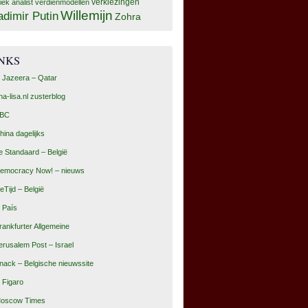
tiek analist
verdienmodellen
verkiezingen
Willemijn
adimir Putin
Zohra
INKS
l Jazeera – Qatar
na-lisa.nl zusterblog
BC
hina dagelijks
e Standaard – België
emocracy Now! – nieuws
eTijd – België
l País
rankfurter Allgemeine
erusalem Post – Israel
nack – Belgische nieuwssite
e Figaro
oscow Times