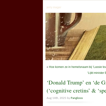
jerry mager
«
Hoe komen ze in hemelsnaam bij ‘Lassie tove
‘Lijkt minist
‘Donald Trump’ en ‘de G
(‘cognitive cretins’ & ‘spe
Aug 14th, 2025 by
Panglosss