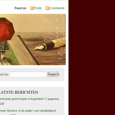
Feed on
Posts
Comments
rch for:
AATSTE BERICHTEN
erbrande grond kopen in Argentinië?
7 augustus
026
Power Brokers’ in de polder: een handleiding
5