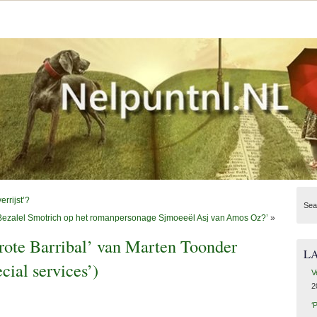
rrijst’?
Sea
er Bezalel Smotrich op het romanpersonage Sjmoeeël Asj van Amos Oz?’
»
rote Barribal’ van Marten Toonder
L
cial services’)
V
2
‘