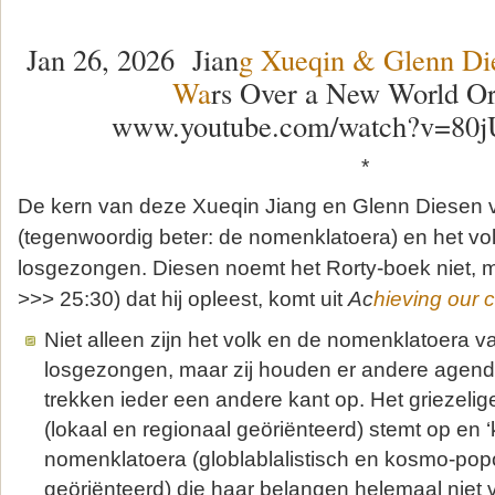
Jan 26, 2026 Jian
g Xueqin & Glenn Di
Wa
rs Over a New World Or
www.youtube.com/watch?v=80
*
De kern van deze Xueqin Jiang en Glenn Diesen vi
(tegenwoordig beter: de nomenklatoera) en het vol
losgezongen. Diesen noemt het Rorty-boek niet, ma
>>> 25:30) dat hij opleest, komt uit
Ac
hieving our 
Niet alleen zijn het volk en de nomenklatoera v
losgezongen, maar zij houden er andere agend
trekken ieder een andere kant op. Het griezelige
(lokaal en regionaal geöriënteerd) stemt op en ‘
nomenklatoera (globlablalistisch en kosmo-popo
geöriënteerd) die haar belangen helemaal niet