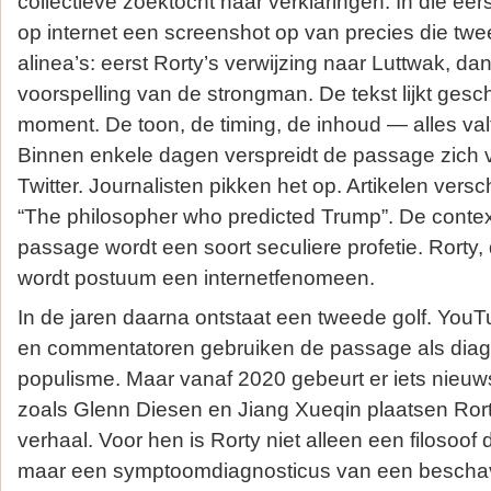
collectieve zoektocht naar verklaringen. In die ee
op internet een screenshot op van precies die t
alinea’s: eerst Rorty’s verwijzing naar Luttwak, dan
voorspelling van de strongman. De tekst lijkt gesc
moment. De toon, de timing, de inhoud — alles va
Binnen enkele dagen verspreidt de passage zich v
Twitter. Journalisten pikken het op. Artikelen versch
“The philosopher who predicted Trump”. De context
passage wordt een soort seculiere profetie. Rorty,
wordt postuum een internetfenomeen.
In de jaren daarna ontstaat een tweede golf. You
en commentatoren gebruiken de passage als diag
populisme. Maar vanaf 2020 gebeurt er iets nieuw
zoals Glenn Diesen en Jiang Xueqin plaatsen Rorty
verhaal. Voor hen is Rorty niet alleen een filosoof
maar een symptoomdiagnosticus van een beschavi