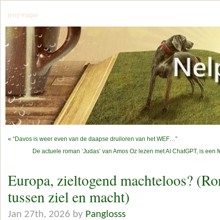
jerry mager
«
“Davos is weer even van de daapse druiloren van het WEF…”
De actuele roman ‘Judas’ van Amos Oz lezen met AI ChatGPT, is een fe
Europa, zieltogend machteloos? (Ro
tussen ziel en macht)
Jan 27th, 2026 by
Panglosss