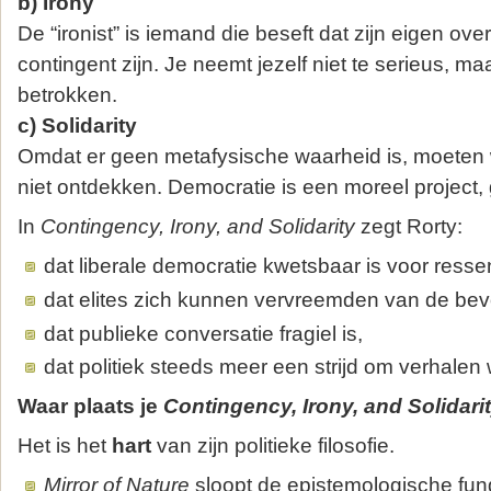
b) Irony
De “ironist” is iemand die beseft dat zijn eigen ove
contingent zijn. Je neemt jezelf niet te serieus, maar 
betrokken.
c) Solidarity
Omdat er geen metafysische waarheid is, moeten w
niet ontdekken. Democratie is een moreel project,
In
Contingency, Irony, and Solidarity
zegt Rorty:
dat liberale democratie kwetsbaar is voor resse
dat elites zich kunnen vervreemden van de bev
dat publieke conversatie fragiel is,
dat politiek steeds meer een strijd om verhalen 
Waar plaats je
Contingency, Irony, and Solidari
Het is het
hart
van zijn politieke filosofie.
Mirror of Nature
sloopt de epistemologische fu