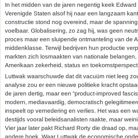
In het midden van de jaren negentig keek Edward
Verenigde Staten alsof hij naar een langzaam kan
constructie stond nog overeind, maar de spanning
voelbaar. Globalisering, zo zag hij, was geen neu
proces maar een sluipende ontmanteling van de 
middenklasse. Terwijl bedrijven hun productie verp
markten zich losmaakten van nationale belangen,
Amerikaan zekerheid, status en toekomstperspecti
Luttwak waarschuwde dat dit vacuüm niet leeg zou b
analyse zou er een nieuwe politieke kracht opstaa
de jaren dertig, maar een “product‑improved fasc
modern, mediavaardig, democratisch gelegitimeerd
inspeelt op vernedering en verlies. Het was een 
destijds vooral beleidsanalisten raakte, maar weini
Vier jaar later pakt Richard Rorty die draad op, maar
andere hoek. Waar Luttwak de economische onderla