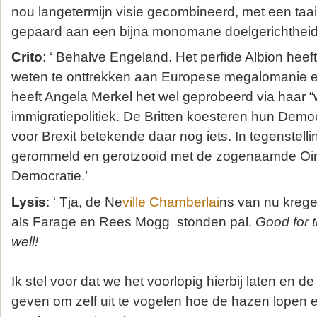
nou langetermijn visie gecombineerd, met een ta
gepaard aan een bijna monomane doelgerichtheid
Crito
: ‘ Behalve Engeland. Het perfide Albion heeft
weten te onttrekken aan Europese megalomanie en
heeft Angela Merkel het wel geprobeerd via haar “
immigratiepolitiek. De Britten koesteren hun Demo
voor Brexit betekende daar nog iets. In tegenstellin
gerommeld en gerotzooid met de zogenaamde Oi
Democratie.’
Lysis
: ‘ Tja, de Ne
ville Chamberlai
ns van nu kregen
als Farage en Rees Mogg stonden pal.
Good for 
well!
Ik stel voor dat we het voorlopig hierbij laten en d
geven om zelf uit te vogelen hoe de hazen lopen e