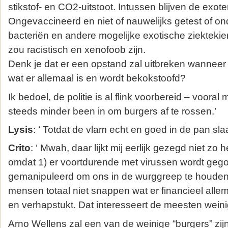
stikstof- en CO2-uitstoot. Intussen blijven de exo
Ongevaccineerd en niet of nauwelijks getest of on
bacteriën en andere mogelijke exotische ziekteki
zou racistisch en xenofoob zijn.
Denk je dat er een opstand zal uitbreken wanneer
wat er allemaal is en wordt bekokstoofd?
Ik bedoel, de politie is al flink voorbereid – vooral 
steeds minder been in om burgers af te rossen.’
Lysis
: ‘ Totdat de vlam echt en goed in de pan slaa
Crito
: ‘ Mwah, daar lijkt mij eerlijk gezegd niet zo 
omdat 1) er voortdurende met virussen wordt geg
gemanipuleerd om ons in de wurggreep te houden
mensen totaal niet snappen wat er financieel alle
en verhapstukt. Dat interesseert de meesten weinig
Arno Wellens zal een van de weinige “burgers” zijn