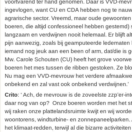
voortvarend ter hand genomen. Daar is VVD-mevr
ingevlogen, want CU en CDA hebben nog te nau
agrarische sector. Vreemd, maar oude gewoonten (
boeren, die altijd confessioneel hebben gestemd) s
langzaam en verdwijnen nooit helemaal. Er blijft al
pijn aanwezig, zoals bij geamputeerde ledematen h
iemand nog jeuk aan een been of arm, dat/die is 
Mw. Carole Schouten (CU) heeft het grove voorwerk
boeren het mes tussen de ribben gestoken. Ze blo
Nu mag een VVD-mevrouw het verdere afmaakwerk
onbekend en zal vast ook onbekend verdwijnen.’
Crito
: ‘ Ach, de mevrouw is de zoveelste zzp’er-in
daar nog van op? Onze boeren worden met het stiks
wij raken onze plattelandsruimte kwijt en wij wor
woontorens, windturbine- en zonnepaneelparken. A
het klimaat-redden, terwijl al die bizarre activiteite