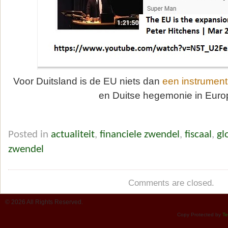
Voor Duitsland is de EU niets dan
een instrument
en Duitse hegemonie in Euro
Posted in
actualiteit
,
financiele zwendel
,
fiscaal
,
gl
zwendel
Comments are closed.
© 2026 All Rights Reserved.
Copy Protected by
Te