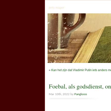
jerry mager
«
Kan het zijn dat Vladimir Putin iets anders m
Foebal, als godsdienst, on
Mar 10th, 2022 by
Panglosss