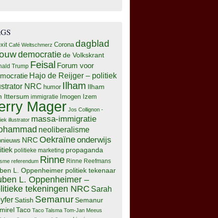
AGS
dagblad
xit
Corona
Café Weltschmerz
rouw
democratie
de Volkskrant
Feisal
Forum voor
nald Trump
Hajo de Reijger – politiek
mocratie
Ilham
lustrator NRC
Ilham
humor
n Ittersum
Imogen Izem
immigratie
erry Mager
Jos Collignon -
massa-immigratie
tiek illustrator
ohammad
neoliberalisme
Oekraïne
onderwijs
NRC
pnieuws
itiek
propaganda
politieke marketing
Rinne
isme
referendum
Rinne Reefmans
ben L. Oppenheimer politiek tekenaar
ben L. Oppenheimer –
litieke tekeningen NRC
Sarah
Semanur
yfer
Semanur
Satish
mirel
Taco
Taco Talsma
Tom-Jan Meeus