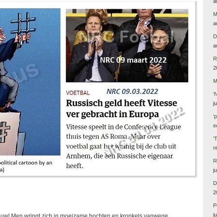
a
M
a
D
a
R
2
M
‘
j
‘
e
‘
n
R
j
D
2
P
j
e eeuw! Men wringt zich in moeizame bochten en kronkels vanwege