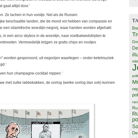
 gaat altijd door.’
Ze lachen in hun vuistje. Net als de Russen.
T
telijke beschaafde landen, die de mond vol hebben van compassie en
ar een islamitische woestijn-negorij, waar handen worden afgehakt
Bre
T
s, in een airco skybox in de woestijn, naar voetbalwedstrijden te
Do
ontmoeten. Vermoedelijk krijgen ze gratis chips en nootjes
De
il
hen” worden gesponsord, uit negorijen waartegen – onder ketelmuziek
va
gd.’
J
laven hun champagne-cocktail nippen.’
poli
M
 we met zulke labbekakken, de oorlog (welke oorlog dan ook) kunnen
ne
pol
rac
Ru
Ru
po
So
De