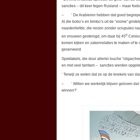
sancties – dit keer tegen Rusland – maar foebal
– ‘ De Arabieren hebben dat goed begrepen. 
Al die bobo’s en bimbo’s uit de “vrome” gris
naastenliefde, die reizen zonder scrupules na
0
en vrouwen gestenigd, om daar bij 45
Celsiu
komen kijken en zakenrelaties te maken of te 
geserveerd.
Spektakels, die door allerlei louche “oligarc
en met veel tamtam – sancties werden opgele
‘ Terwijl ze weten dat ze op de knekels van s
– ‘ Willen we werkelijk blijven geloven dat
winnen?’