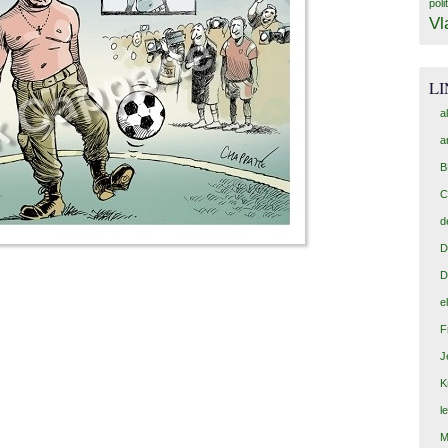
poli
Vl
L
a
a
B
C
d
D
D
e
F
J
K
l
M