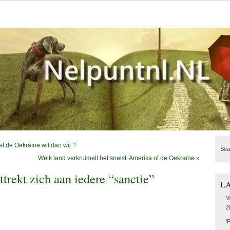
et de Oekraïne wil dan wij ?
Sea
Welk land verkruimelt het snelst: Amerika of de Oekraïne
»
ttrekt zich aan iedere “sanctie”
L
V
2
‘