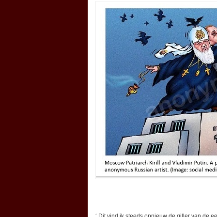
‘ Dit vind ik steeds opnieuw de giller van d