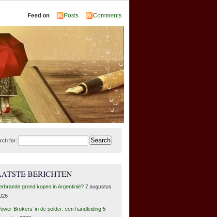
Feed on
Posts
Comments
rch for:
AATSTE BERICHTEN
erbrande grond kopen in Argentinië?
7 augustus
026
Power Brokers’ in de polder: een handleiding
5