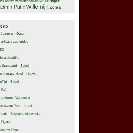
tiek analist
verdienmodellen
verkiezingen
Willemijn
adimir Putin
Zohra
INKS
l Jazeera – Qatar
na-lisa.nl zusterblog
BC
hina dagelijks
e Standaard – België
emocracy Now! – nieuws
eTijd – België
l País
rankfurter Allgemeine
erusalem Post – Israel
nack – Belgische nieuwssite
e Figaro
oscow Times