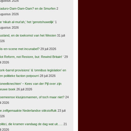
ugustus 2026
aduro-Dam-Dam-Dam? en de Smurfen
2
ugustus 2026
e ‘nikah al-mut’ah,’ het ‘genotshuwelijk’
1
ugustus 2026
usland, en de toekomst van het Westen
31 juli
026
is-en-scene met incunabel?
29 juli 2026
Not Reform, not Restore, but: Rewind Britain! ‘
29
uli 2026
pork-barrel provisions’ & ‘omnibus legislation’ en
en politieke faction potpourri
28 juli 2026
Toneelknechten’ – Kees van der Pijl over zijn
ieuwe boek
26 juli 2026
oemeense klusjesmannen, of toch maar niet?
24
uli 2026
e zelfgemaakte Nederlandse stikstoffuik
23 juli
026
olitici, die kramen vandaag de dag wat uit…..
21
uli 2026