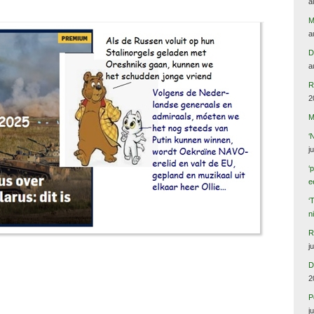
a
M
a
D
a
R
2
M
‘
j
‘
e
‘
n
R
j
D
2
P
j