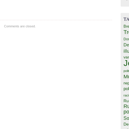
T
Bre
Comments are closed.
T
Do
De
il
va
J
poli
M
ne
pol
rac
Ru
Ru
po
So
De