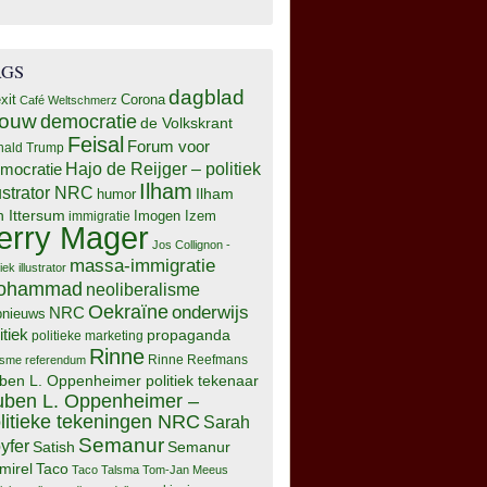
AGS
dagblad
xit
Corona
Café Weltschmerz
rouw
democratie
de Volkskrant
Feisal
Forum voor
nald Trump
Hajo de Reijger – politiek
mocratie
Ilham
lustrator NRC
Ilham
humor
n Ittersum
Imogen Izem
immigratie
erry Mager
Jos Collignon -
massa-immigratie
tiek illustrator
ohammad
neoliberalisme
Oekraïne
onderwijs
NRC
pnieuws
itiek
propaganda
politieke marketing
Rinne
isme
referendum
Rinne Reefmans
ben L. Oppenheimer politiek tekenaar
ben L. Oppenheimer –
litieke tekeningen NRC
Sarah
Semanur
yfer
Semanur
Satish
mirel
Taco
Taco Talsma
Tom-Jan Meeus