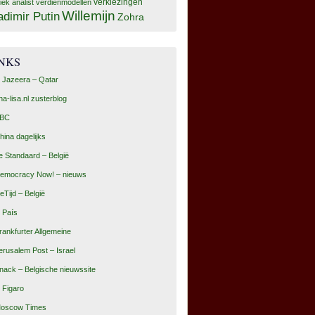
tiek analist
verdienmodellen
verkiezingen
Willemijn
adimir Putin
Zohra
INKS
l Jazeera – Qatar
na-lisa.nl zusterblog
BC
hina dagelijks
e Standaard – België
emocracy Now! – nieuws
eTijd – België
l País
rankfurter Allgemeine
erusalem Post – Israel
nack – Belgische nieuwssite
e Figaro
oscow Times