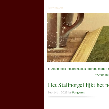
jerry mager
«
“Zoete melk met brokken, kindertjes mogen 
‘”Amerika 
Het Stalinorgel lijkt het 
Sep 14th, 2025 by
Panglosss