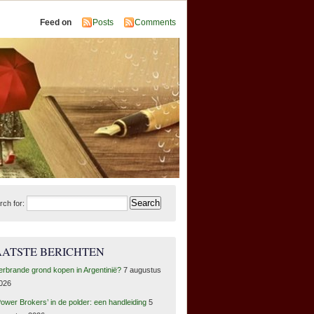
Feed on
Posts
Comments
rch for:
AATSTE BERICHTEN
erbrande grond kopen in Argentinië?
7 augustus
026
Power Brokers’ in de polder: een handleiding
5