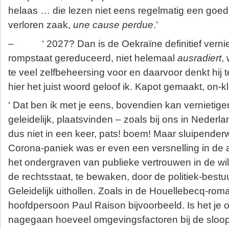
helaas … die lezen niet eens regelmatig een goed 
verloren zaak,
une cause perdue
.’
– ‘ 2027? Dan is de Oekraïne definitief verniet
rompstaat gereduceerd, niet helemaal
ausradiert
,
te veel zelfbeheersing voor en daarvoor denkt hij t
hier het juist woord geloof ik. Kapot gemaakt, on-kl
‘ Dat ben ik met je eens, bovendien kan vernietig
geleidelijk, plaatsvinden – zoals bij ons in Nederl
dus niet in een keer, pats! boem! Maar sluipenderw
Corona-paniek was er even een versnelling in de a
het ondergraven van publieke vertrouwen in de wi
de rechtsstaat, te bewaken, door de politiek-bestu
Geleidelijk uithollen. Zoals in de Houellebecq-roma
hoofdpersoon Paul Raison bijvoorbeeld. Is het je 
nagegaan hoeveel omgevingsfactoren bij de sloo