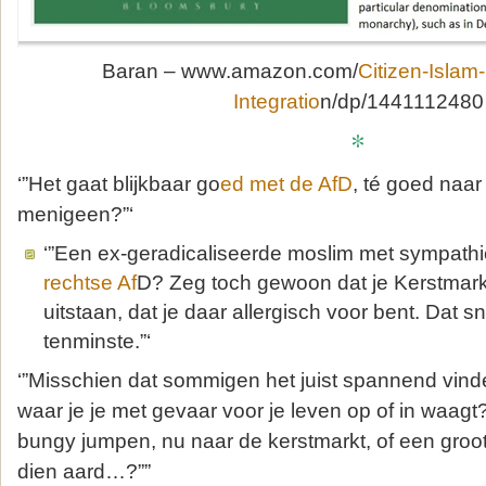
Baran – www.amazon.com/
Citizen-Islam
Integratio
n/dp/1441112480
*
‘”Het gaat blijkbaar go
ed met de AfD
, té goed naa
menigeen?”‘
‘”Een ex-geradicaliseerde moslim met sympathi
rechtse Af
D? Zeg toch gewoon dat je Kerstmark
uitstaan, dat je daar allergisch voor bent. Dat 
tenminste.”‘
‘”Misschien dat sommigen het juist spannend vind
waar je je met gevaar voor je leven op of in waagt
bungy jumpen, nu naar de kerstmarkt, of een groot f
dien aard…?””