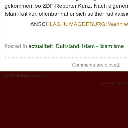
gekommen, so ZDF-Reporter Kunz. Nach eigenen
Islam-Kritiker, offenbar hat er sich seither radikalisie
ANSC
HLAG IN MAGDEBURG: Wann wac
Posted in
actualiteit
,
Duitsland
,
islam - islamisme
Comments are closed.
© 2026 All Rights Reserved.
Copy Protected by
Te