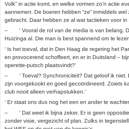
Volk” in actie komt, en welke vormen zo’n actie e
aannemen. De boeren hebben “ze” inmiddels wel zo
gebracht. Daar hebben ze al wat tactieken voor in d
– ‘ Vooral de rol van de media is van belang. D
Huizinga al. Die man is best spannend om te lezen,
‘ Is het toeval, dat in Den Haag de regering het Pa
en provocerend schoffeert, en er in Duitsland – bijn
operette-putsch plaatsvindt?’
– ‘ Toeval? Synchroniciteit? Dat geloof ik niet
zijn voorgekookt en goed gecoördineerd. Zoiets ka
club nooit alleen verhapstukken.’
‘ Er staat ons dus nog het een en ander te wachte
– ‘ Dat weet ik bijna zeker. Er is geen oppositie.
zonder visie, vergezicht of plan. Zulks in tegenstel
het WEF en de rest van de kongis’s.