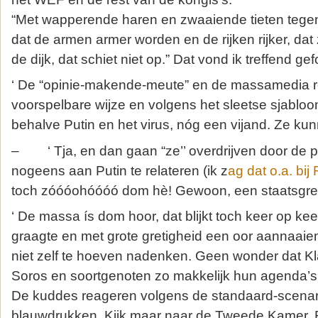
“Met wapperende haren en zwaaiende tieten tege
dat de armen armer worden en de rijken rijker, da
de dijk, dat schiet niet op.” Dat vond ik treffend gef
‘ De “opinie-makende-meute” en de massamedia 
voorspelbare wijze en volgens het sleetse sjabloo
behalve Putin en het virus, nóg een vijand. Ze kun
– ‘ Tja, en dan gaan “ze’’ overdrijven door de p
nogeens aan Putin te relateren (ik z
ag dat o.a. bij
toch zóóóohóóóó dom hè! Gewoon, een staatsgreep
‘ De massa ís dom hoor, dat blijkt toch keer op kee
graagte en met grote gretigheid een oor aannaaie
niet zelf te hoeven nadenken. Geen wonder dat 
Soros en soortgenoten zo makkelijk hun agenda’
De kuddes reageren volgens de standaard-scenari
blauwdrukken. Kijk maar naar de Tweede Kamer. R