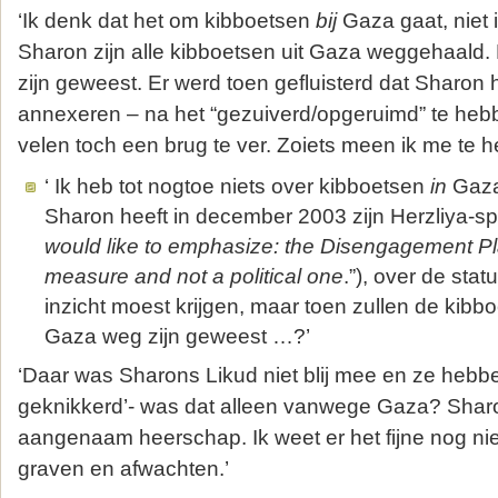
‘Ik denk dat het om kibboetsen
bij
Gaza gaat, niet 
Sharon zijn alle kibboetsen uit Gaza weggehaald.
zijn geweest. Er werd toen gefluisterd dat Sharon
annexeren – na het “gezuiverd/opgeruimd” te heb
velen toch een brug te ver. Zoiets meen ik me te h
‘ Ik heb tot nogtoe niets over kibboetsen
in
Gaza
Sharon heeft in december 2003 zijn Herzliya-sp
would like to emphasize: the Disengagement Pla
measure and not a political one
.”), over de stat
inzicht moest krijgen, maar toen zullen de kibbo
Gaza weg zijn geweest …?’
‘Daar was Sharons Likud niet blij mee en ze hebbe
geknikkerd’- was dat alleen vanwege Gaza? Sha
aangenaam heerschap. Ik weet er het fijne nog ni
graven en afwachten.’