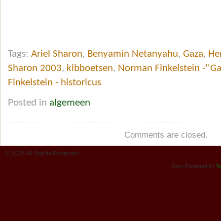
Tags:
Ariel Sharon
,
Benyamin Netanyahu
,
Gaza
,
He
Sharon 2003
,
kibboetsen
,
Norman Finkelstein -''G
Finkelstein - historicus
Posted in
algemeen
Comments are closed.
© 2026 All Rights Reserved.
Copy Protected by
Te