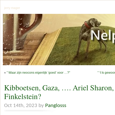
jerry mager
«
” Waar zijn neocons eigenlijk ‘goed’ voor …?”
” ‘t Is gewoo
Kibboetsen, Gaza, …. Ariel Sharon
Finkelstein?
Oct 14th, 2023 by
Panglosss