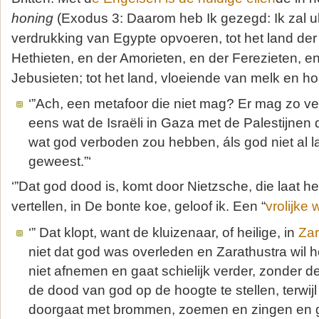
honing
(Exodus 3: Daarom heb Ik gezegd: Ik zal ul
verdrukking van Egypte opvoeren, tot het land de
Hethieten, en der Amorieten, en der Ferezieten, e
Jebusieten; tot het land, vloeiende van melk en h
‘”Ach, een metafoor die niet mag? Er mag zo vee
eens wat de Israëli in Gaza met de Palestijnen 
wat god verboden zou hebben, áls god niet al 
geweest.”‘
‘”Dat god dood is, komt door Nietzsche, die laat h
vertellen, in De bonte koe, geloof ik. Een “
vrolijke
‘” Dat klopt, want de kluizenaar, of heilige, in
Zar
niet dat god was overleden en Zarathustra wil
niet afnemen en gaat schielijk verder, zonder 
de dood van god op de hoogte te stellen, terwijl
doorgaat met brommen, zoemen en zingen en g