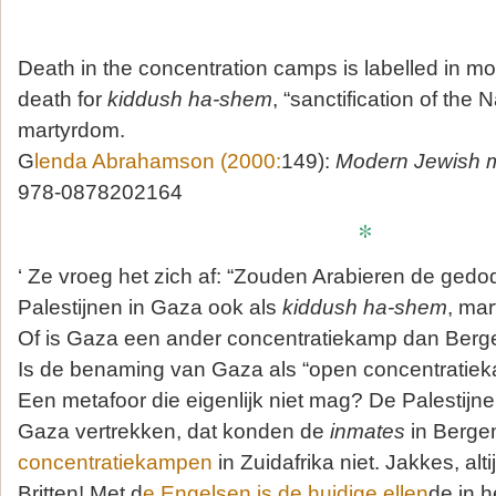
Death in the concentration camps is labelled in mod
death for
kiddush ha-shem
, “sanctification of the 
martyrdom.
G
lenda Abrahamson (2000:
149):
Modern Jewish m
978-0878202164
*
‘ Ze vroeg het zich af: “Zouden Arabieren de ged
Palestijnen in Gaza ook als
kiddush ha-shem
, ma
Of is Gaza een ander concentratiekamp dan Berg
Is de benaming van Gaza als “open concentratie
Een metafoor die eigenlijk niet mag? De Palestijne
Gaza vertrekken, dat konden de
inmates
in Bergen
concentratiekampen
in Zuidafrika niet. Jakkes, alt
Britten! Met d
e Engelsen is de huidige ellen
de in 