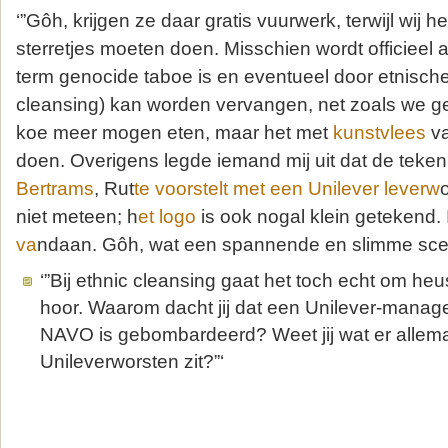
‘”Gôh, krijgen ze daar gratis vuurwerk, terwijl wij het
sterretjes moeten doen. Misschien wordt officieel
term genocide taboe is en eventueel door etnische
cleansing) kan worden vervangen, net zoals we g
koe meer mogen eten, maar het met
kunstvlees
v
doen. Overigens legde iemand mij uit dat de teke
Bertrams
, Rut
te voorstelt met een Unilever leverw
o
niet meteen; h
et logo
is ook nogal klein getekend.
va
ndaan. Gôh, wat een spannende en slimme scena
‘”Bij ethnic cleansing gaat het toch echt om h
hoor. Waarom dacht jij dat een Unilever-manag
NAVO is gebombardeerd? Weet jij wat er allema
Unileverworsten zit?”‘