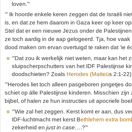
loven.”‘
‘” Ik hoorde enkele keren zeggen dat de Israëli ni
is, en dat ze hem daarom in Gaza keer op keer 
Stel dat er een nieuwe Jezus onder de Palestijnen
ze toch aardig in de aap gelogeerd. Tja, hoe vaak
dood maken om ervan overtuigd te raken dat ‘ie éc
‘”Dat zou ik werkelijk niet weten, maar kan het z
sluipscherpschutters van het IDF Palestijnse 
doodschieten? Zoals
Herodes (Matteü
s 2:1-2
2)
‘”Herodes liet toch alleen pasgeboren jongetjes 
schiet op álle Palestijnse kinderen. Misschien zijn 
bijbel, of halen ze hun instructies uit apocriefe bo
‘”Wie zal het zeggen. Kerst komt er aan, dus ve
IDF-luchtmacht met kerst B
ethlehem extra bom
zekerheid en
just in case
….?”‘