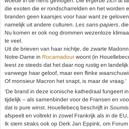
woede in de hens gevlogen. Die ergerde zich al l
die exoten die er rondscharrelden en het worden 
branden geen kaarsjes voor haar want ze geloven 
namelijk uit andere culturen.
Les sans-papiers
, di
Nu komen er ook nog drommen wezenloze klimaat-
te veel.
Uit de brieven van haar nichtje, de zwarte Madonn
Notre-Dame in
Rocamadour
woont (in Houellebe
leest ze steeds dat het daar nog rustig en landelij
vanwege haar geloof, maar een flinke waarschuw
Of monsieur Macron het snapt, is maar de vraag.’
‘De brand in deze iconische kathedraal fungeert in 
tijdelijk – als samenbinder voor de Fransen en voo
dat is pure winst. Houellebecq beschrijft in
Soumis
afspeelt en voltrekt in zowel Frankrijk als in de EU
Ik stem straks ook op Derk Jan Eppink, om Forum 