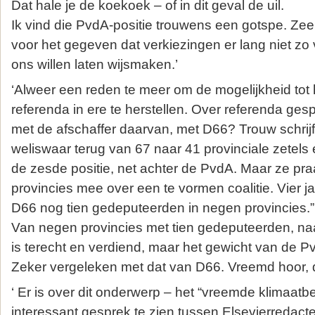
Dat hale je de koekoek – of in dit geval de uil.
Ik vind die PvdA-positie trouwens een gotspe. Zeer 
voor het gegeven dat verkiezingen er lang niet zo 
ons willen laten wijsmaken.’
‘Alweer een reden te meer om de mogelijkheid tot 
referenda in ere te herstellen. Over referenda ges
met de afschaffer daarvan, met D66? Trouw schrijft:
weliswaar terug van 67 naar 41 provinciale zetels
de zesde positie, net achter de PvdA. Maar ze praa
provincies mee over een te vormen coalitie. Vier j
D66 nog tien gedeputeerden in negen provincies.”
Van negen provincies met tien gedeputeerden, naar
is terecht en verdiend, maar het gewicht van de Pvd
Zeker vergeleken met dat van D66. Vreemd hoor, d
‘ Er is over dit onderwerp – het “vreemde klimaatb
interessant gesprek te zien tussen Elsevierredact