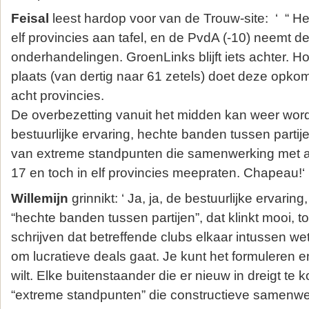
Feisal
leest hardop voor van de Trouw-site: ‘ “ Het
elf provincies aan tafel, en de PvdA (-10) neemt de
onderhandelingen. GroenLinks blijft iets achter. H
plaats (van dertig naar 61 zetels) doet deze opko
acht provincies.
De overbezetting vanuit het midden kan weer word
bestuurlijke ervaring, hechte banden tussen partij
van extreme standpunten die samenwerking met an
17 en toch in elf provincies meepraten. Chapeau!‘
Willemijn
grinnikt: ‘ Ja, ja, de bestuurlijke ervarin
“hechte banden tussen partijen”, dat klinkt mooi, t
schrijven dat betreffende clubs elkaar intussen we
om lucratieve deals gaat. Je kunt het formuleren 
wilt. Elke buitenstaander die er nieuw in dreigt te 
“extreme standpunten” die constructieve samenwe