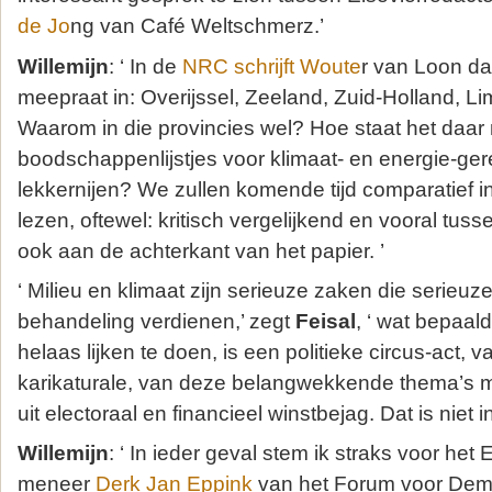
de Jo
ng van Café Weltschmerz.’
Willemijn
: ‘ In de
NRC schrijft Woute
r van Loon da
meepraat in: Overijssel, Zeeland, Zuid-Holland, L
Waarom in die provincies wel? Hoe staat het daar
boodschappenlijstjes voor klimaat- en energie-gere
lekkernijen? We zullen komende tijd comparatief in
lezen, oftewel: kritisch vergelijkend en vooral tus
ook aan de achterkant van het papier. ’
‘ Milieu en klimaat zijn serieuze zaken die serieu
behandeling verdienen,’ zegt
Feisal
, ‘ wat bepaal
helaas lijken te doen, is een politieke circus-act,
karikaturale, van deze belangwekkende thema’s m
uit electoraal en financieel winstbejag. Dat is niet i
Willemijn
: ‘ In ieder geval stem ik straks voor he
meneer
Derk Jan Eppink
van het Forum voor Demo