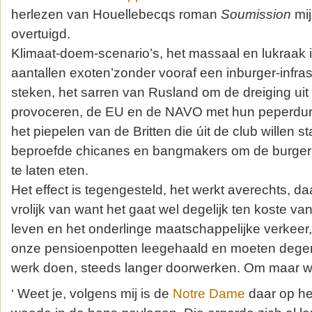
herlezen van Houellebecqs roman
Soumission
mij
overtuigd.
Klimaat-doem-scenario’s, het massaal en lukraak 
aantallen exoten’zonder vooraf een inburger-infrast
steken, het sarren van Rusland om de dreiging uit 
provoceren, de EU en de NAVO met hun peperdur
het piepelen van de Britten die úit de club willen st
beproefde chicanes en bangmakers om de burger ui
te laten eten.
Het effect is tegengesteld, het werkt averechts, da
vrolijk van want het gaat wel degelijk ten koste va
leven en het onderlinge maatschappelijke verkeer
onze pensioenpotten leegehaald en moeten degene
werk doen, steeds langer doorwerken. Om maar w
‘ Weet je, volgens mij is de
Notre Dame
daar op het