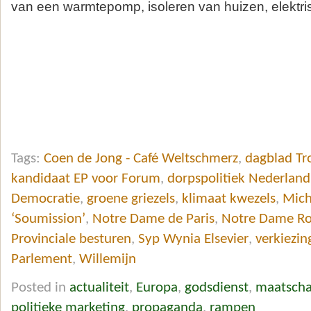
van een warmtepomp, isoleren van huizen, elektris
Tags:
Coen de Jong - Café Weltschmerz
,
dagblad T
kandidaat EP voor Forum
,
dorpspolitiek Nederland
Democratie
,
groene griezels
,
klimaat kwezels
,
Mich
‘Soumission’
,
Notre Dame de Paris
,
Notre Dame R
Provinciale besturen
,
Syp Wynia Elsevier
,
verkiezi
Parlement
,
Willemijn
Posted in
actualiteit
,
Europa
,
godsdienst
,
maatscha
politieke marketing
,
propaganda
,
rampen