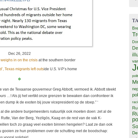
T
Bre
T
Do
De
Dec 26, 2022
il
 weighs in on the crisis
at the southern border
va
J
d’, Texas migrants left outs
ide U.S. V-P’s home
poli
*
M
ne
de van de Texaanse gouverneur Greg Abbott, vermoed ik. Abbott steekt
pol
ours
…! Als jij het vertikt onze grenzen te bewaken dan confronteer ik
rac
n dump ik de exoten bij jouw vicepresident op de stoep.” ‘
Ru
 die andere burgemeesters natuurlijk ook moeten doen: zet al de
Ru
 Rutte, Van der Berg, Yezilgös, Kaag en de rest van de vak K-
po
 willen toch zo graag veel exoten binnen hengelen? Laat ze dan ook
So
 Nu gooien ze hun problemen over de schutting met de boodschap:
De
 vooral solidair!