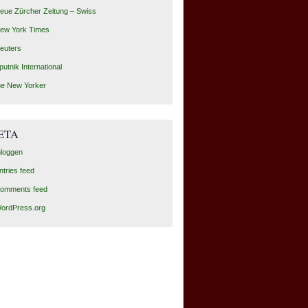
eue Zürcher Zeitung – Swiss
ew York Times
euters
putnik International
he New Yorker
ETA
nloggen
ntries feed
omments feed
ordPress.org