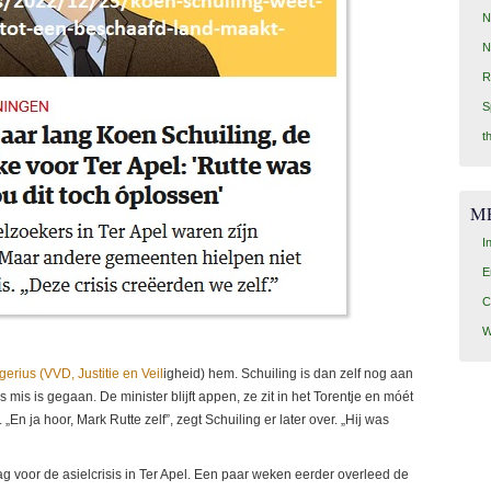
N
N
R
S
t
M
I
E
C
W
gerius (VVD, Justitie en Veil
igheid) hem. Schuiling is dan zelf nog aan
mis is gegaan. De minister blijft appen, ze zit in het Torentje en móét
„En ja hoor, Mark Rutte zelf”, zegt Schuiling er later over. „Hij was
g voor de asielcrisis in Ter Apel. Een paar weken eerder overleed de