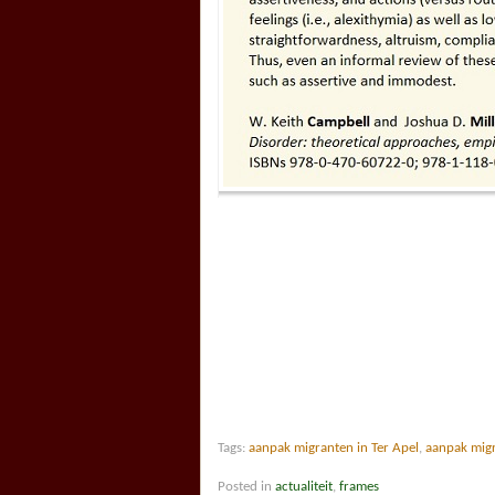
Tags:
aanpak migranten in Ter Apel
,
aanpak migr
Posted in
actualiteit
,
frames