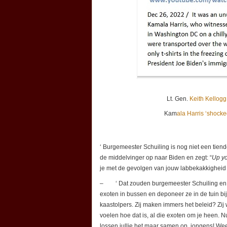
Lt. Gen.
Keith Kellogg
Kam
ala Harris ‘shocke
‘ Burgemeester Schuiling is nog niet een tien
de middelvinger op naar Biden en zegt: “
Up y
je met de gevolgen van jouw labbekakkigheid e
– ‘ Dat zouden burgemeester Schuiling en al
exoten in bussen en deponeer ze in de tuin bij
kaastolpers. Zij maken immers het beleid? Zij
voelen hoe dat is, al die exoten om je heen.
lossen jullie het maar samen op, jongens! Wees