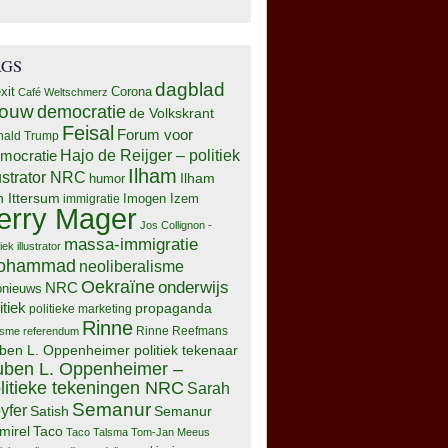
AGS
dagblad
xit
Corona
Café Weltschmerz
rouw
democratie
de Volkskrant
Feisal
Forum voor
nald Trump
Hajo de Reijger – politiek
mocratie
Ilham
lustrator NRC
Ilham
humor
n Ittersum
Imogen Izem
immigratie
erry Mager
Jos Collignon -
massa-immigratie
tiek illustrator
ohammad
neoliberalisme
Oekraïne
onderwijs
NRC
pnieuws
itiek
propaganda
politieke marketing
Rinne
isme
referendum
Rinne Reefmans
ben L. Oppenheimer politiek tekenaar
ben L. Oppenheimer –
litieke tekeningen NRC
Sarah
Semanur
yfer
Semanur
Satish
mirel
Taco
Taco Talsma
Tom-Jan Meeus