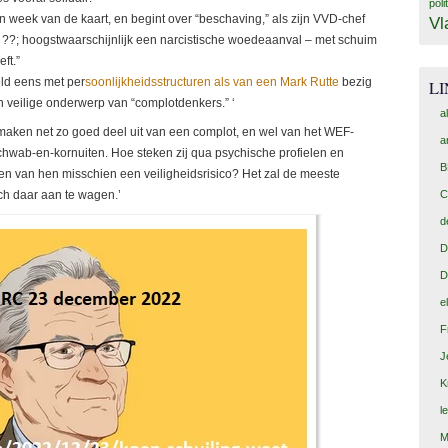
poli
 week van de kaart, en begint over “beschaving,” als zijn VVD-chef
Vl
” ??; hoogstwaarschijnlijk een narcistische woedeaanval – met schuim
ft.”
eld eens met per
soonlijkheidsstructuren als van een Mark Rutte
bezig
L
n veilige onderwerp van “complotdenkers.” ‘
a
maken net zo goed deel uit van een complot, en wel van het WEF-
a
hwab-en-kornuiten. Hoe steken zij qua psychische profielen en
B
n van hen misschien een veiligheidsrisico? Het zal de meeste
zich daar aan te wagen.’
C
d
D
D
e
F
J
K
l
M