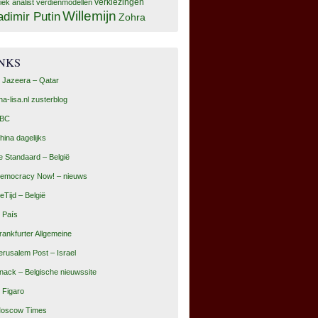
tiek analist
verdienmodellen
verkiezingen
Willemijn
adimir Putin
Zohra
INKS
l Jazeera – Qatar
na-lisa.nl zusterblog
BC
hina dagelijks
e Standaard – België
emocracy Now! – nieuws
eTijd – België
l País
rankfurter Allgemeine
erusalem Post – Israel
nack – Belgische nieuwssite
e Figaro
oscow Times