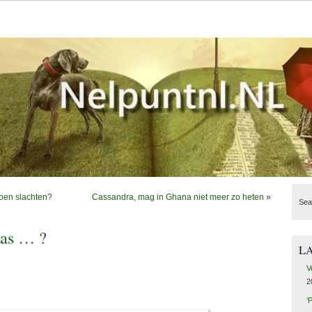
koen slachten?
Cassandra, mag in Ghana niet meer zo heten
»
Sea
xas … ?
L
V
2
‘