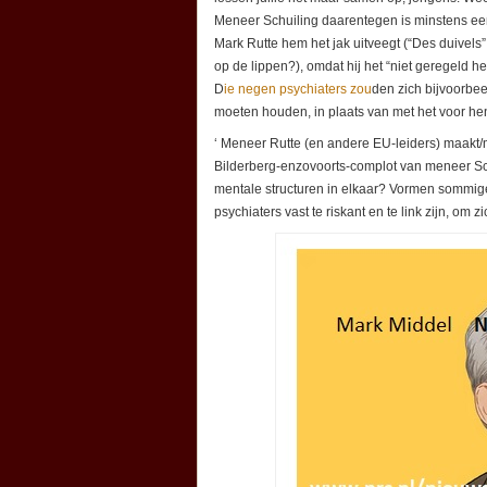
Meneer Schuiling daarentegen is minstens een
Mark Rutte hem het jak uitveegt (“Des duivels
op de lippen?), omdat hij het “niet geregeld hee
D
ie negen psychiaters zou
den zich bijvoorbe
moeten houden, in plaats van met het voor he
‘ Meneer Rutte (en andere EU-leiders) maakt/
Bilderberg-enzovoorts-complot van meneer Sc
mentale structuren in elkaar? Vormen sommige
psychiaters vast te riskant en te link zijn, om 