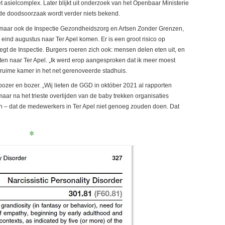
 asielcomplex. Later blijkt uit onderzoek van het Openbaar Ministerie
r de doodsoorzaak wordt verder niets bekend.
, maar ook de Inspectie Gezondheidszorg en Artsen Zonder Grenzen,
eind augustus naar Ter Apel komen. Er is een groot risico op
egt de Inspectie. Burgers roeren zich ook: mensen delen eten uit, en
en naar Ter Apel. „Ik werd erop aangesproken dat ik meer moest
 ruime kamer in het net gerenoveerde stadhuis.
bozer en bozer. „Wij lieten de GGD in október 2021 al rapporten
, maar na het trieste overlijden van de baby trekken organisaties
n – dat de medewerkers in Ter Apel niet genoeg zouden doen. Dat
*