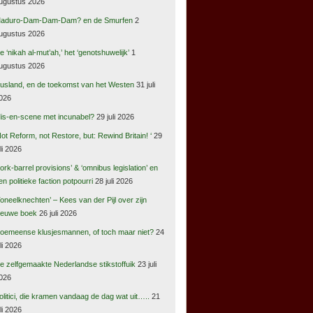
ugustus 2026
aduro-Dam-Dam-Dam? en de Smurfen
2
ugustus 2026
e ‘nikah al-mut’ah,’ het ‘genotshuwelijk’
1
ugustus 2026
usland, en de toekomst van het Westen
31 juli
026
is-en-scene met incunabel?
29 juli 2026
Not Reform, not Restore, but: Rewind Britain! ‘
29
uli 2026
pork-barrel provisions’ & ‘omnibus legislation’ en
en politieke faction potpourri
28 juli 2026
Toneelknechten’ – Kees van der Pijl over zijn
ieuwe boek
26 juli 2026
oemeense klusjesmannen, of toch maar niet?
24
uli 2026
e zelfgemaakte Nederlandse stikstoffuik
23 juli
026
olitici, die kramen vandaag de dag wat uit…..
21
uli 2026