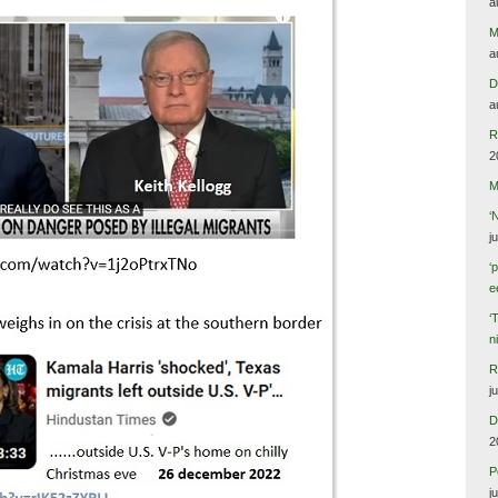
a
M
a
D
a
R
2
M
‘
j
‘
e
‘
n
R
j
D
2
P
j