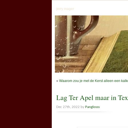
jerry mager
«
Waarom zou je met de Kerst alleen een kal
Lag Ter Apel maar in Te
Dec 27th, 2022 by
Panglosss