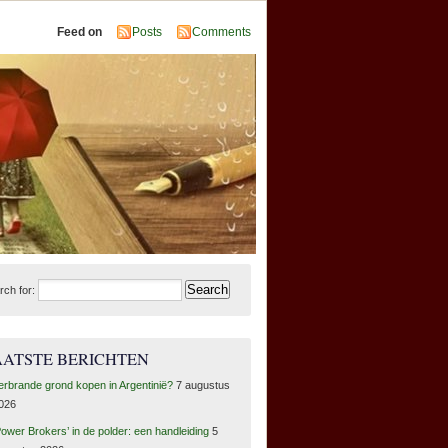
Feed on
Posts
Comments
rch for:
AATSTE BERICHTEN
erbrande grond kopen in Argentinië?
7 augustus
026
Power Brokers’ in de polder: een handleiding
5