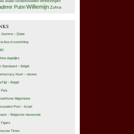
tiek analist
verdienmodellen
verkiezingen
Willemijn
adimir Putin
Zohra
INKS
l Jazeera – Qatar
na-lisa.nl zusterblog
BC
hina dagelijks
e Standaard – België
emocracy Now! – nieuws
eTijd – België
l País
rankfurter Allgemeine
erusalem Post – Israel
nack – Belgische nieuwssite
e Figaro
oscow Times