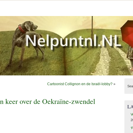
Cartoonist Collignon en de Israël-lobby?
»
Sea
n keer over de Oekraïne-zwendel
L
V
2
‘