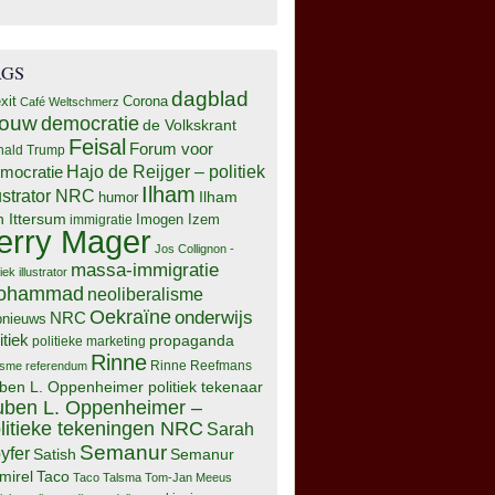
AGS
dagblad
xit
Corona
Café Weltschmerz
rouw
democratie
de Volkskrant
Feisal
Forum voor
nald Trump
Hajo de Reijger – politiek
mocratie
Ilham
lustrator NRC
Ilham
humor
n Ittersum
Imogen Izem
immigratie
erry Mager
Jos Collignon -
massa-immigratie
tiek illustrator
ohammad
neoliberalisme
Oekraïne
onderwijs
NRC
pnieuws
itiek
propaganda
politieke marketing
Rinne
isme
referendum
Rinne Reefmans
ben L. Oppenheimer politiek tekenaar
ben L. Oppenheimer –
litieke tekeningen NRC
Sarah
Semanur
yfer
Semanur
Satish
mirel
Taco
Taco Talsma
Tom-Jan Meeus