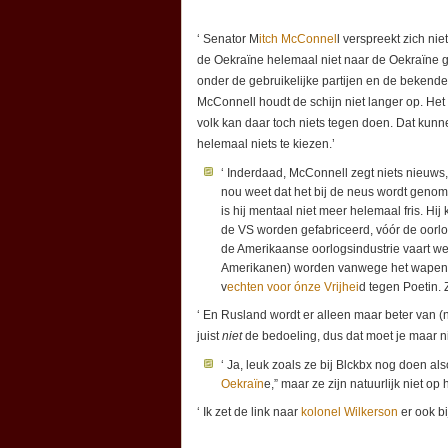
‘ Senator M
itch McConnel
l verspreekt zich niet
de Oekraïne helemaal niet naar de Oekraïne g
onder de gebruikelijke partijen en de bekende sp
McConnell houdt de schijn niet langer op. Het
volk kan daar toch niets tegen doen. Dat kunn
helemaal niets te kiezen.’
‘ Inderdaad, McConnell zegt niets nieuws,
nou weet dat het bij de neus wordt genome
is hij mentaal niet meer helemaal fris. Hi
de VS worden gefabriceerd, vóór de oorlo
de Amerikaanse oorlogsindustrie vaart wel
Amerikanen) worden vanwege het wapent
v
echten voor ónze Vrijhei
d tegen Poetin. 
‘ En Rusland wordt er alleen maar beter van (
juist
niet
de bedoeling, dus dat moet je maar nie
‘ Ja, leuk zoals ze bij Blckbx nog doen als
Oekraïn
e,” maar ze zijn natuurlijk niet op
‘ Ik zet de link naar
kolonel Wilkerson
er ook bi