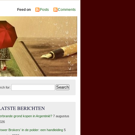
Feed on
Posts
Comments
rch for:
AATSTE BERICHTEN
erbrande grond kopen in Argentinië?
7 augustus
026
Power Brokers’ in de polder: een handleiding
5