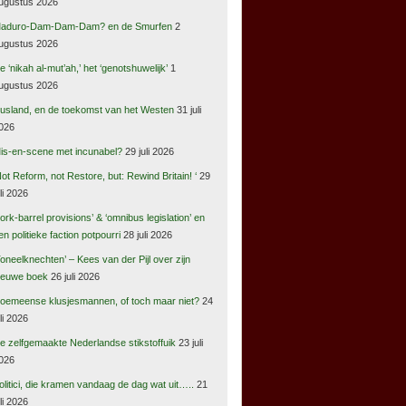
ugustus 2026
aduro-Dam-Dam-Dam? en de Smurfen
2
ugustus 2026
e ‘nikah al-mut’ah,’ het ‘genotshuwelijk’
1
ugustus 2026
usland, en de toekomst van het Westen
31 juli
026
is-en-scene met incunabel?
29 juli 2026
Not Reform, not Restore, but: Rewind Britain! ‘
29
uli 2026
pork-barrel provisions’ & ‘omnibus legislation’ en
en politieke faction potpourri
28 juli 2026
Toneelknechten’ – Kees van der Pijl over zijn
ieuwe boek
26 juli 2026
oemeense klusjesmannen, of toch maar niet?
24
uli 2026
e zelfgemaakte Nederlandse stikstoffuik
23 juli
026
olitici, die kramen vandaag de dag wat uit…..
21
uli 2026