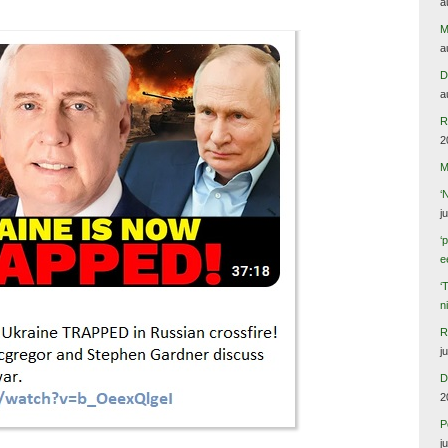
a
M
a
D
a
R
2
M
‘
j
‘
e
‘
n
R
j
D
2
P
j