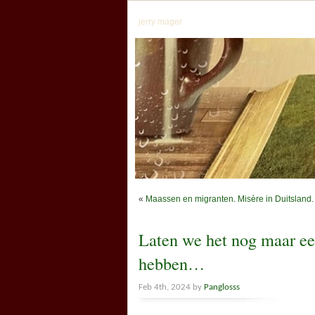
jerry mager
«
Maassen en migranten. Misère in Duitsland.
Laten we het nog maar ee
hebben…
Feb 4th, 2024 by
Panglosss