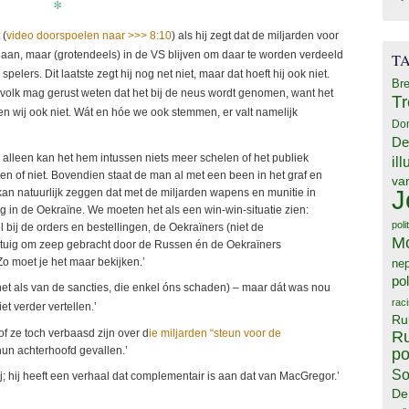
*
 (
video doorspoelen naar >>> 8:10
) als hij zegt dat de miljarden voor
aan, maar (grotendeels) in de VS blijven om daar te worden verdeeld
T
elers. Dit laatste zegt hij nog net niet, maar dat hoeft hij ook niet.
Bre
 volk mag gerust weten dat het bij de neus wordt genomen, want het
T
en wij ook niet. Wát en hóe we ook stemmen, er valt namelijk
Do
De
 alleen kan het hem intussen niets meer schelen of het publiek
il
n of niet. Bovendien staat de man al met een been in het graf en
va
J
j kan natuurlijk zeggen dat met de miljarden wapens en munitie in
g in de Oekraïne. We moeten het als een win-win-situatie zien:
poli
 bij de orders en bestellingen, de Oekraïners (niet de
M
uig om zeep gebracht door de Russen én de Oekraïners
Zo moet je het maar bekijken.’
ne
pol
net als van de sancties, die enkel óns schaden) – maar dát was nou
rac
t verder vertellen.’
Ru
of ze toch verbaasd zijn over d
ie miljarden “steun voor de
Ru
 hun achterhoofd gevallen.’
po
So
j; hij heeft een verhaal dat complementair is aan dat van MacGregor.’
De