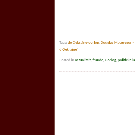
Tags:
de Oekraïne-oorlog
,
Douglas Macgregor - k
d'Oekraïne'
Posted in
actualiteit
,
fraude
,
Oorlog
,
politieke l