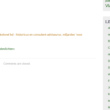
poli
Vl
L
a
a
olonel bd - historicus en consulent-adviseurus
,
miljarden 'voor
B
C
adenlichters
d
D
Comments are closed.
D
e
F
J
K
l
M