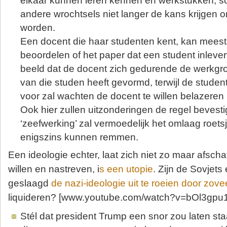
elkaar kunnen leren kennen en werkstukken, scr
andere wrochtsels niet langer de kans krijgen 
worden.
Een docent die haar studenten kent, kan mees
beoordelen of het paper dat een student inlever
beeld dat de docent zich gedurende de werkg
van die studen heeft gevormd, terwijl de student
voor zal wachten de docent te willen belazeren me
Ook hier zullen uitzonderingen de regel bevest
‘zeefwerking’ zal vermoedelijk het omlaag roets
enigszins kunnen remmen.
Een ideologie echter, laat zich niet zo maar afschaf
willen en nastreven, i
s een utopie
. Zijn de Sovjets 
geslaagd
de nazi-ideologie uit te roeien door zov
liquideren? [www.youtube.com/watch?v=bOl3gpu1ka
Stél dat president Trump een snor zou laten staa