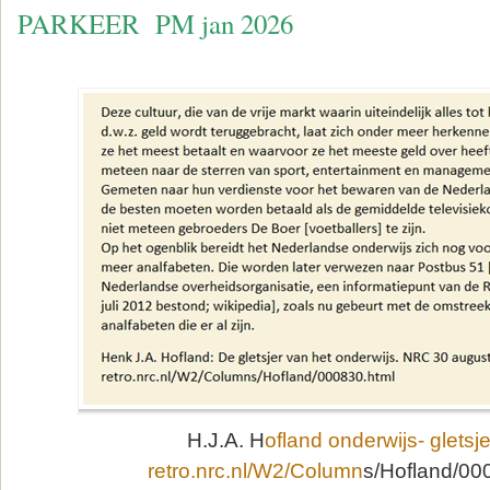
PARKEER PM jan 2026
H.J.A. H
ofland onderwijs- gletsj
retro.nrc.nl/W2/Column
s/Hofland/00