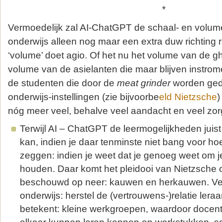
*
Vermoedelijk zal AI-ChatGPT de schaal- en volume
onderwijs alleen nog maar een extra duw richting 
‘volume’ doet agio. Of het nu het volume van de ghe
volume van de asielanten die maar blijven instro
de studenten die door de
meat grinder
worden ged
onderwijs-instellingen (zie bijvoorbe
eld Nietzsche
)
nóg meer veel, behalve veel aandacht en veel zor
Terwijl AI – ChatGPT de leermogelijkheden juist
kan, indien je daar tenminste niet bang voor hoeft
zeggen: indien je weet dat je genoeg weet om j
houden. Daar komt het pleidooi van Nietzsche 
beschouwd op neer: kauwen en herkauwen. Ver
onderwijs: herstel de (vertrouwens-)relatie leraar
betekent: kleine werkgroepen, waardoor docen