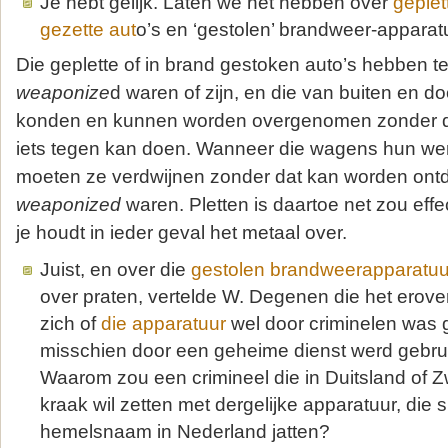
Je hebt gelijk. Laten we het hebben over
geplet
gezette aut
o’s en ‘gestolen’ brandweer-apparat
Die geplette of in brand gestoken auto’s hebben t
weaponize
d waren of zijn, en die van buiten en d
konden en kunnen worden overgenomen zonder da
iets tegen kan doen. Wanneer die wagens hun w
moeten ze verdwijnen zonder dat kan worden ont
weaponized
waren. Pletten is daartoe net zou effe
je houdt in ieder geval het metaal over.
Juist, en over die
gestolen brandweerapparatuu
over praten, vertelde W. Degenen die het erov
zich of
die apparatuur
wel door criminelen was g
misschien door een geheime dienst werd gebrui
Waarom zou een crimineel die in Duitsland of Z
kraak wil zetten met dergelijke apparatuur, die s
hemelsnaam in Nederland jatten?