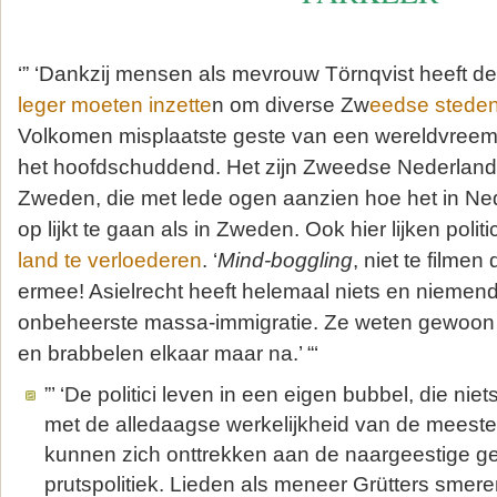
‘” ‘Dankzij mensen als mevrouw Törnqvist heeft d
leger moeten inzette
n om diverse Zw
eedse steden
Volkomen misplaatste geste van een wereldvreem
het hoofdschuddend. Het zijn Zweedse Nederlan
Zweden, die met lede ogen aanzien hoe het in Ne
op lijkt te gaan als in Zweden. Ook hier lijken poli
land te verloederen
. ‘
Mind-boggling
, niet te filme
ermee! Asielrecht heeft helemaal niets en niemen
onbeheerste massa-immigratie. Ze weten gewoon 
en brabbelen elkaar maar na.’ “‘
”’ ‘De politici leven in een eigen bubbel, die nie
met de alledaagse werkelijkheid van de meeste
kunnen zich onttrekken aan de naargeestige g
prutspolitiek. Lieden als meneer Grütters smere