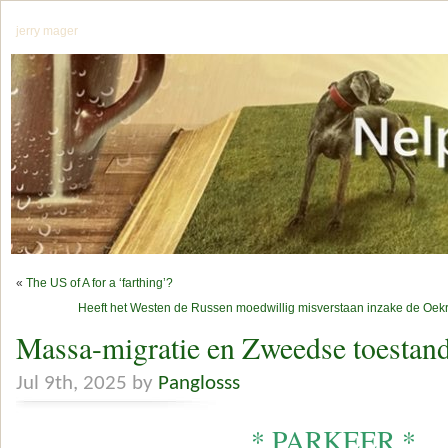
jerry mager
«
The US of A for a ‘farthing’?
Heeft het Westen de Russen moedwillig misverstaan inzake de Oekr
Massa-migratie en Zweedse toestan
Jul 9th, 2025 by
Panglosss
* PARKEER *