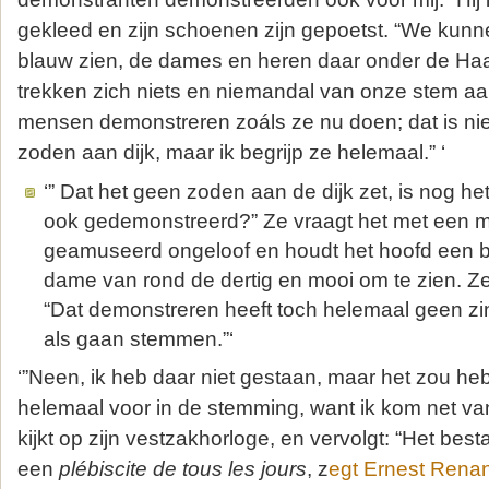
gekleed en zijn schoenen zijn gepoetst. “We kun
blauw zien, de dames en heren daar onder de Ha
trekken zich niets en niemandal van onze stem 
mensen demonstreren zoáls ze nu doen; dat is niet
zoden aan dijk, maar ik begrijp ze helemaal.” ‘
‘” Dat het geen zoden aan de dijk zet, is nog he
ook gedemonstreerd?” Ze vraagt het met een 
geamuseerd ongeloof en houdt het hoofd een b
dame van rond de dertig en mooi om te zien. Ze 
“Dat demonstreren heeft toch helemaal geen zi
als gaan stemmen.”‘
‘”Neen, ik heb daar niet gestaan, maar het zou he
helemaal voor in de stemming, want ik kom net van
kijkt op zijn vestzakhorloge, en vervolgt: “Het best
een
plébiscite de tous les jours
, z
egt Ernest Rena