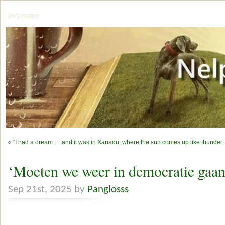
jerry mager
«
“I had a dream … and it was in Xanadu, where the sun comes up like thunder
‘Moeten we weer in democratie gaan
Sep 21st, 2025 by
Panglosss