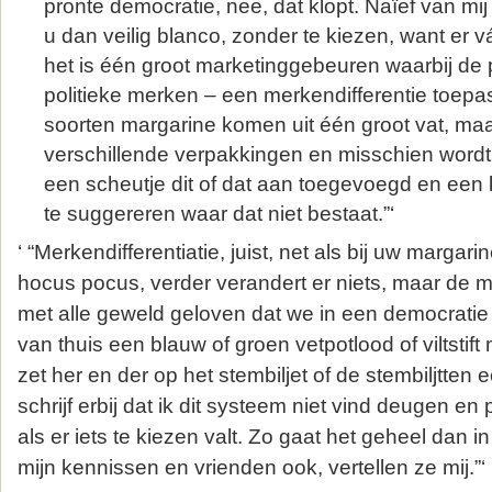
pronte democratie, nee, dat klopt. Naïef van mi
u dan veilig blanco, zonder te kiezen, want er vá
het is één groot marketinggebeuren waarbij de p
politieke merken – een merkendifferentie toepas
soorten margarine komen uit één groot vat, maar
verschillende verpakkingen en misschien word
een scheutje dit of dat aan toegevoegd en een k
te suggereren waar dat niet bestaat.”‘
‘ “Merkendifferentiatie, juist, net als bij uw margar
hocus pocus, verder verandert er niets, maar de 
met alle geweld geloven dat we in een democratie 
van thuis een blauw of groen vetpotlood of viltstif
zet her en der op het stembiljet of de stembiljtten e
schrijf erbij dat ik dit systeem niet vind deugen 
als er iets te kiezen valt. Zo gaat het geheel dan 
mijn kennissen en vrienden ook, vertellen ze mij.”‘