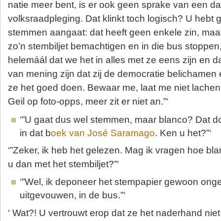
natie meer bent, is er ook geen sprake van een da
volksraadpleging. Dat klinkt toch logisch? U hebt g
stemmen aangaat: dat heeft geen enkele zin, maar
zo’n stembiljet bemachtigen en in die bus stoppe
helemáál dat we het in alles met ze eens zijn en d
van mening zijn dat zij de democratie belichamen e
ze het goed doen. Bewaar me, laat me niet lachen
Geil op foto-opps, meer zit er niet an.”‘
‘”U gaat dus wel stemmen, maar blanco? Dat do
in dat b
oek van José Saramago
. Ken u het?”‘
‘”Zeker, ik heb het gelezen. Mag ik vragen hoe bl
u dan met het stembiljet?”‘
‘”Wel, ik deponeer het stempapier gewoon onge
uitgevouwen, in de bus.”‘
‘ Wat?! U vertrouwt erop dat ze het naderhand niet