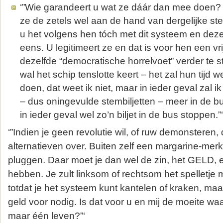
‘”Wie garandeert u wat ze dáár dan mee doen? 
ze de zetels wel aan de hand van dergelijke ste
u het volgens hen tóch met dit systeem en de
eens. U legitimeert ze en dat is voor hen een vr
dezelfde “democratische horrelvoet” verder te s
wal het schip tenslotte keert – het zal hun tijd w
doen, dat weet ik niet, maar in ieder geval zal i
– dus oningevulde stembiljetten – meer in de 
in ieder geval wel zo’n biljet in de bus stoppen.”‘
‘”Indien je geen revolutie wil, of ruw demonsteren, 
alternatieven over. Buiten zelf een margarine-merk i
pluggen. Daar moet je dan wel de zin, het GELD, 
hebben. Je zult linksom of rechtsom het spelletj
totdat je het systeem kunt kantelen of kraken, maa
geld voor nodig. Is dat voor u en mij de moeite wa
maar één leven?”‘