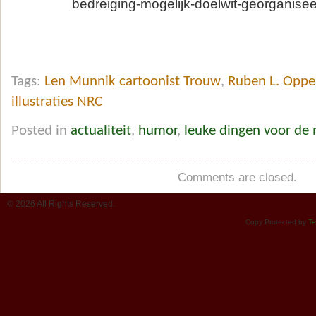
bedreiging-mogelijk-doelwit-georganis
Tags:
Len Munnik cartoonist Trouw
,
Ruben L. Oppe
illustraties NRC
Posted in
actualiteit
,
humor
,
leuke dingen voor de
Comments are closed.
© 2026 All Rights Reserved.
Copy Protected by
Te